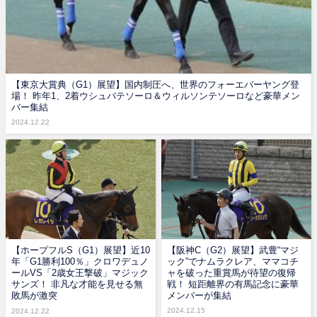
【東京大賞典（G1）展望】国内制圧へ、世界のフォーエバーヤング登
場！ 昨年1、2着ウシュバテソーロ＆ウィルソンテソーロなど豪華メン
バー集結
2024.12.22
【ホープフルS（G1）展望】近10
【阪神C（G2）展望】武豊“マジ
年「G1勝利100％」クロワデュノ
ック”でナムラクレア、ママコチ
ールVS「2歳女王撃破」マジック
ャを破った重賞馬が待望の復帰
サンズ！ 非凡な才能を見せる無
戦！ 短距離界の有馬記念に豪華
敗馬が激突
メンバーが集結
2024.12.15
2024.12.22