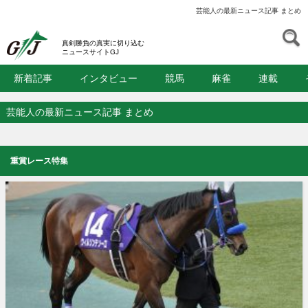
芸能人の最新ニュース記事 まとめ
S
GJ
真剣勝負の真実に切り込む
ニュースサイトGJ
新着記事
インタビュー
競馬
麻雀
連載
芸能人の最新ニュース記事 まとめ
重賞レース特集