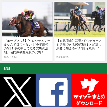
【ホープフルS】“クロワデュノー
【有馬記念】武豊×ドウデュース
ルなんて目じゃない！”今年最後
を逆転できる候補3頭！と絶対に
のG1！冬の中山で走る穴馬の法
馬券に加えるべき“隠れ穴馬！”
則、名門調教師絶賛の穴馬！
2024.12.20
2024.12.24
SNS