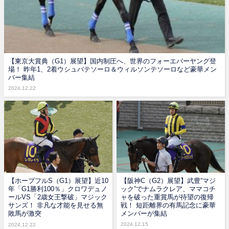
【東京大賞典（G1）展望】国内制圧へ、世界のフォーエバーヤング登
場！ 昨年1、2着ウシュバテソーロ＆ウィルソンテソーロなど豪華メン
バー集結
2024.12.22
【ホープフルS（G1）展望】近10
【阪神C（G2）展望】武豊“マジ
年「G1勝利100％」クロワデュノ
ック”でナムラクレア、ママコチ
ールVS「2歳女王撃破」マジック
ャを破った重賞馬が待望の復帰
サンズ！ 非凡な才能を見せる無
戦！ 短距離界の有馬記念に豪華
敗馬が激突
メンバーが集結
2024.12.15
2024.12.22