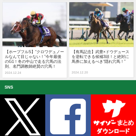
【ホープフルS】“クロワデュノー
【有馬記念】武豊×ドウデュース
ルなんて目じゃない！”今年最後
を逆転できる候補3頭！と絶対に
のG1！冬の中山で走る穴馬の法
馬券に加えるべき“隠れ穴馬！”
則、名門調教師絶賛の穴馬！
2024.12.20
2024.12.24
SNS