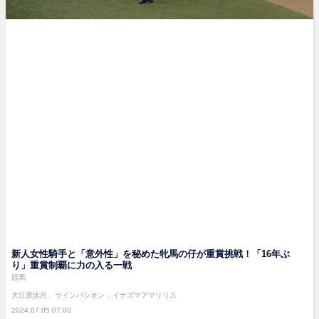
新人女性騎手と「意外性」を秘めた牝馬の仔が重賞挑戦！「16年ぶ
り」重賞制覇に力の入る一戦
競馬
大江原比呂
ラインパシオン
イナズマアマリリス
2024.07.05 07:00