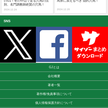
のG1！冬の中山で走る穴馬の法
馬券に加えるべき“隠れ穴馬！”
則、名門調教師絶賛の穴馬！
2024.12.20
2024.12.24
SNS
GJとは
会社概要
著者一覧
著作権/免責事項について
個人情報保護方針について