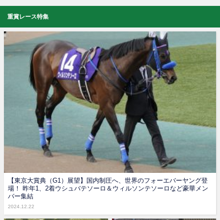
重賞レース特集
【東京大賞典（G1）展望】国内制圧へ、世界のフォーエバーヤング登
場！ 昨年1、2着ウシュバテソーロ＆ウィルソンテソーロなど豪華メン
バー集結
2024.12.22