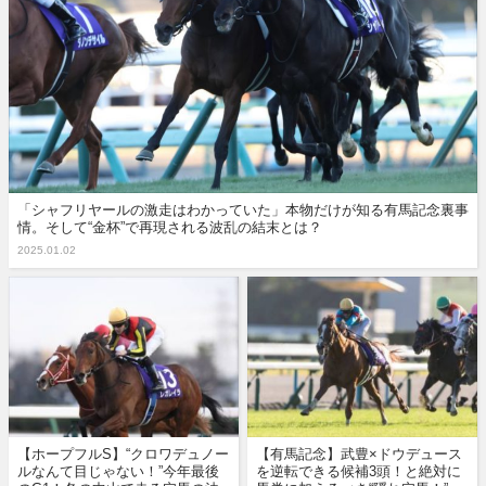
「シャフリヤールの激走はわかっていた」本物だけが知る有馬記念裏事
情。そして“金杯”で再現される波乱の結末とは？
2025.01.02
【ホープフルS】“クロワデュノー
【有馬記念】武豊×ドウデュース
ルなんて目じゃない！”今年最後
を逆転できる候補3頭！と絶対に