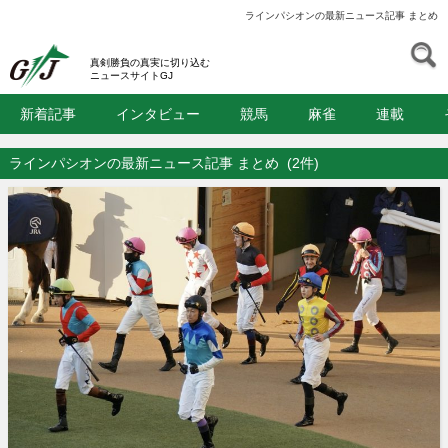
ラインパシオンの最新ニュース記事 まとめ
S
GJ
真剣勝負の真実に切り込む
ニュースサイトGJ
新着記事
インタビュー
競馬
麻雀
連載
ラインパシオンの最新ニュース記事 まとめ
(2件)