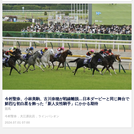
今村聖奈、小林美駒、古川奈穂が戦線離脱…日本ダービーと同じ舞台で
鮮烈な初白星を飾った「新人女性騎手」にかかる期待
競馬
今村聖奈
大江原比呂
ラインパシオン
2024.07.01 07:00