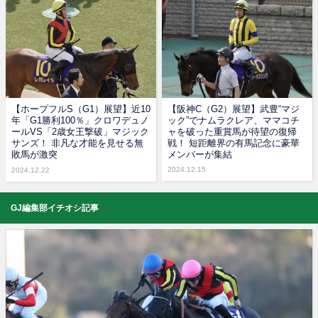
【ホープフルS（G1）展望】近10
【阪神C（G2）展望】武豊“マジ
年「G1勝利100％」クロワデュノ
ック”でナムラクレア、ママコチ
ールVS「2歳女王撃破」マジック
ャを破った重賞馬が待望の復帰
サンズ！ 非凡な才能を見せる無
戦！ 短距離界の有馬記念に豪華
敗馬が激突
メンバーが集結
2024.12.15
2024.12.22
GJ編集部イチオシ記事