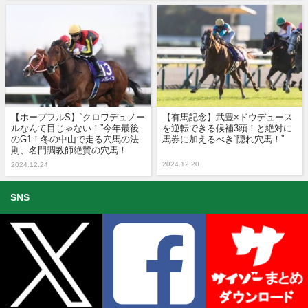
【ホープフルS】“クロワデュノー
【有馬記念】武豊×ドウデュース
ルなんて目じゃない！”今年最後
を逆転できる候補3頭！と絶対に
のG1！冬の中山で走る穴馬の法
馬券に加えるべき“隠れ穴馬！”
則、名門調教師絶賛の穴馬！
2024.12.20
2024.12.24
SNS