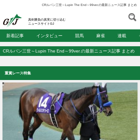
CRルパン三世～Lupin The End～99ver.の最新ニュース記事 まとめ
S
GJ
真剣勝負の真実に切り込む
ニュースサイトGJ
新着記事
インタビュー
競馬
麻雀
連載
CRルパン三世～Lupin The End～99ver.の最新ニュース記事 まとめ
重賞レース特集