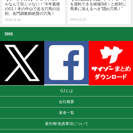
ルなんて目じゃない！”今年最後
を逆転できる候補3頭！と絶対に
のG1！冬の中山で走る穴馬の法
馬券に加えるべき“隠れ穴馬！”
則、名門調教師絶賛の穴馬！
2024.12.20
2024.12.24
SNS
GJとは
会社概要
著者一覧
著作権/免責事項について