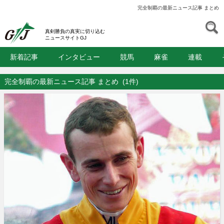
完全制覇の最新ニュース記事 まとめ
S
GJ
真剣勝負の真実に切り込む
ニュースサイトGJ
新着記事
インタビュー
競馬
麻雀
連載
完全制覇の最新ニュース記事 まとめ
(1件)