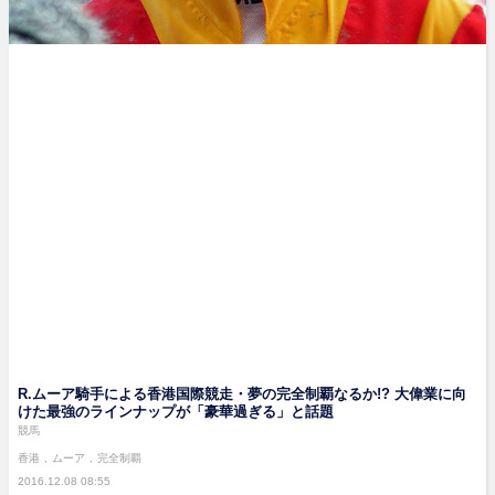
R.ムーア騎手による香港国際競走・夢の完全制覇なるか!? 大偉業に向
けた最強のラインナップが「豪華過ぎる」と話題
競馬
香港
ムーア
完全制覇
2016.12.08 08:55