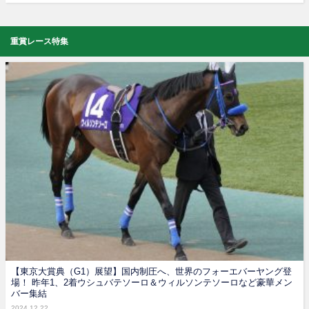
重賞レース特集
【東京大賞典（G1）展望】国内制圧へ、世界のフォーエバーヤング登
場！ 昨年1、2着ウシュバテソーロ＆ウィルソンテソーロなど豪華メン
バー集結
2024.12.22