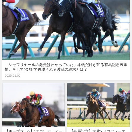
「シャフリヤールの激走はわかっていた」本物だけが知る有馬記念裏事
情。そして“金杯”で再現される波乱の結末とは？
2025.01.02
【ホープフルS】“クロワデュノー
【有馬記念】武豊×ドウデュース