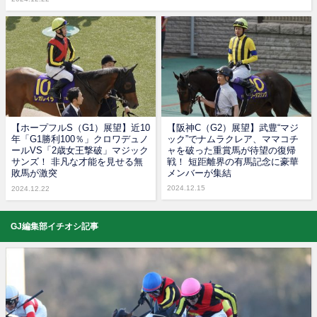
【ホープフルS（G1）展望】近10
【阪神C（G2）展望】武豊“マジ
年「G1勝利100％」クロワデュノ
ック”でナムラクレア、ママコチ
ールVS「2歳女王撃破」マジック
ャを破った重賞馬が待望の復帰
サンズ！ 非凡な才能を見せる無
戦！ 短距離界の有馬記念に豪華
敗馬が激突
メンバーが集結
2024.12.15
2024.12.22
GJ編集部イチオシ記事