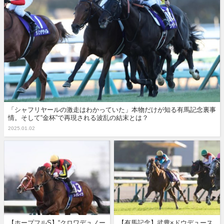
「シャフリヤールの激走はわかっていた」本物だけが知る有馬記念裏事
情。そして“金杯”で再現される波乱の結末とは？
2025.01.02
【ホープフルS】“クロワデュノー
【有馬記念】武豊×ドウデュース