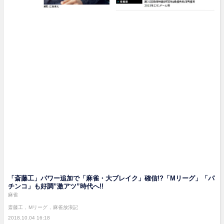
「斎藤工」パワー追加で「麻雀・大ブレイク」確信!?「Mリーグ」「パ
チンコ」も好調”激アツ”時代へ!!
麻雀
斎藤工
Mリーグ
麻雀放浪記
2018.10.04 16:18