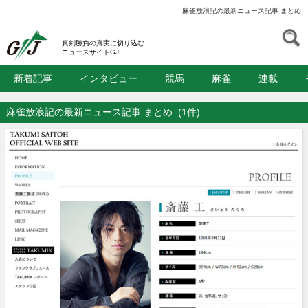
麻雀放浪記の最新ニュース記事 まとめ
S
GJ
真剣勝負の真実に切り込む
ニュースサイトGJ
新着記事
インタビュー
競馬
麻雀
連載
麻雀放浪記の最新ニュース記事 まとめ
(1件)