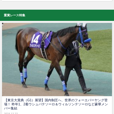
重賞レース特集
【東京大賞典（G1）展望】国内制圧へ、世界のフォーエバーヤング登
場！ 昨年1、2着ウシュバテソーロ＆ウィルソンテソーロなど豪華メン
バー集結
2024.12.22