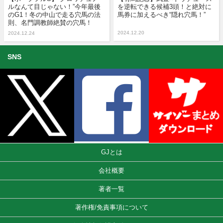
ルなんて目じゃない！”今年最後
を逆転できる候補3頭！と絶対に
のG1！冬の中山で走る穴馬の法
馬券に加えるべき“隠れ穴馬！”
則、名門調教師絶賛の穴馬！
2024.12.20
2024.12.24
SNS
GJとは
会社概要
著者一覧
著作権/免責事項について