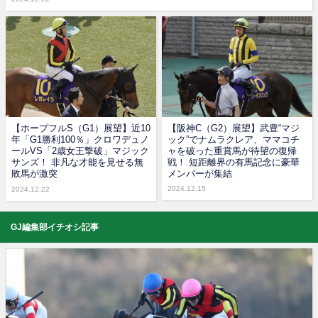
【ホープフルS（G1）展望】近10
【阪神C（G2）展望】武豊“マジ
年「G1勝利100％」クロワデュノ
ック”でナムラクレア、ママコチ
ールVS「2歳女王撃破」マジック
ャを破った重賞馬が待望の復帰
サンズ！ 非凡な才能を見せる無
戦！ 短距離界の有馬記念に豪華
敗馬が激突
メンバーが集結
2024.12.15
2024.12.22
GJ編集部イチオシ記事