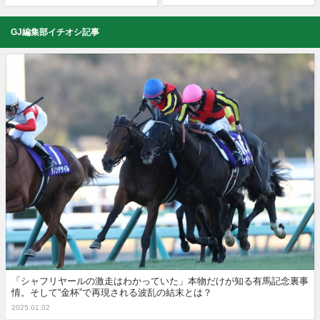
GJ編集部イチオシ記事
「シャフリヤールの激走はわかっていた」本物だけが知る有馬記念裏事
情。そして“金杯”で再現される波乱の結末とは？
2025.01.02