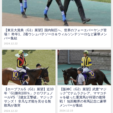
【東京大賞典（G1）展望】国内制圧へ、世界のフォーエバーヤング登
場！ 昨年1、2着ウシュバテソーロ＆ウィルソンテソーロなど豪華メン
バー集結
2024.12.22
【ホープフルS（G1）展望】近10
【阪神C（G2）展望】武豊“マジ
年「G1勝利100％」クロワデュノ
ック”でナムラクレア、ママコチ
ールVS「2歳女王撃破」マジック
ャを破った重賞馬が待望の復帰
サンズ！ 非凡な才能を見せる無
戦！ 短距離界の有馬記念に豪華
敗馬が激突
メンバーが集結
2024.12.15
2024.12.22