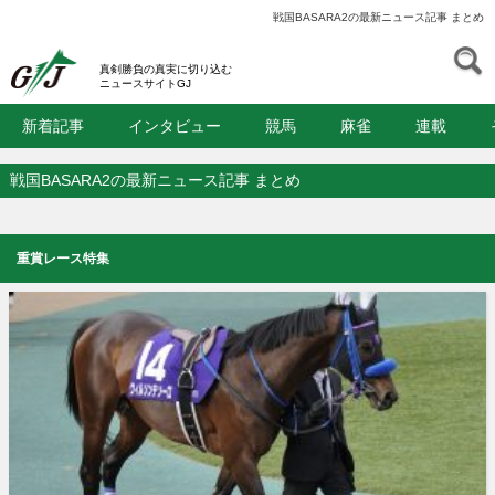
戦国BASARA2の最新ニュース記事 まとめ
S
GJ
真剣勝負の真実に切り込む
ニュースサイトGJ
新着記事
インタビュー
競馬
麻雀
連載
戦国BASARA2の最新ニュース記事 まとめ
重賞レース特集