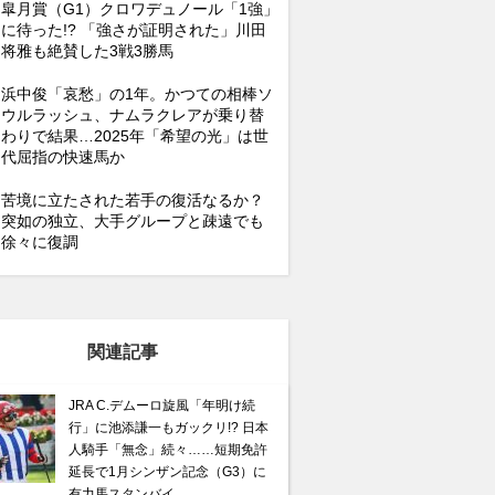
皐月賞（G1）クロワデュノール「1強」
に待った!? 「強さが証明された」川田
将雅も絶賛した3戦3勝馬
浜中俊「哀愁」の1年。かつての相棒ソ
ウルラッシュ、ナムラクレアが乗り替
わりで結果…2025年「希望の光」は世
代屈指の快速馬か
苦境に立たされた若手の復活なるか？
突如の独立、大手グループと疎遠でも
徐々に復調
関連記事
JRA C.デムーロ旋風「年明け続
行」に池添謙一もガックリ!? 日本
人騎手「無念」続々……短期免許
延長で1月シンザン記念（G3）に
有力馬スタンバイ