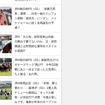
JRA朝日杯FS（G1）「単勝万馬
券」濃厚……白毛一族のドレフォ
ン産駒「超伏兵」にソダシ、メイ
ケイエールに続く名馬誕生の予
感？
JRA「大人気」岩田望来は何故、
大舞台で勝てないのか。父・岩田
康誠とは対照的な優等生スタイル
が原因!?
JRA朝日杯FS（G1）新鋭馬主の“ビ
ギナーズラック”再び!? 今年G1制
覇にあと一歩まで迫った人気薄た
ちと被る「あの馬」
JRA有馬記念（G1）「非情」乗り
替わり……阪神JF（G1）1番人気
ナミュール敗戦は「タックル被
害」が決定打!? 武豊「今後が楽し
みです」逸材が年末のホープフル