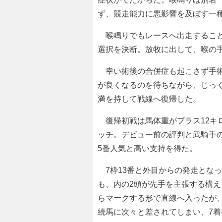
ず、競走能力に悪影響を及ぼす一
喉鳴りでもレースへ出走すること
選択を決断。放牧に出して、喉の
幸い術後の合併症も起こさず手術
が良くなるのを待ちながら、じっ
満を持して戦線へ復帰した。
復帰初戦は馬体重がプラス12キ
ッチ。デビュー前の評判と武騎手の
5番人気と高い支持を得た。
7枠13番と外目からの発走とな
も、内の2頭が先手を主張する構え
らマークする形で直線へ入ったが
続馬に次々と差されてしまい、7着