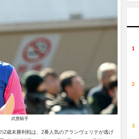
武豊騎手
の2歳未勝利戦は、2番人気のアランヴェリテが逃げ