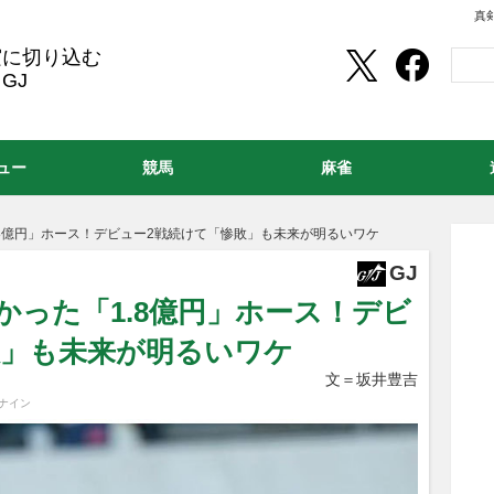
真
実に切り込む
GJ
ュー
競馬
麻雀
.8億円」ホース！デビュー2戦続けて「惨敗」も未来が明るいワケ
GJ
なかった「1.8億円」ホース！デビ
敗」も未来が明るいワケ
文＝坂井豊吉
ナイン