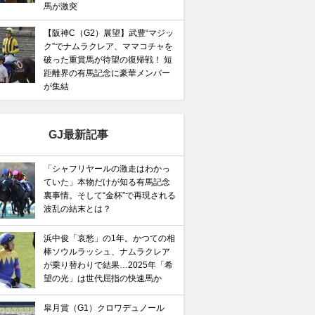
馬が激突
【阪神C（G2）展望】武豊“マジッ
ク”でナムラクレア、ママコチャを
破った重賞馬が待望の復帰戦！ 短
距離界の有馬記念に豪華メンバー
が集結
GJ最新記事
「シャフリヤールの激走はわかっ
ていた」本物だけが知る有馬記念
裏事情。そして“金杯”で再現される
波乱の結末とは？
浜中俊「哀愁」の1年。かつての相
棒ソウルラッシュ、ナムラクレア
が乗り替わりで結果…2025年「希
望の光」は世代屈指の快速馬か
皐月賞（G1）クロワデュノール