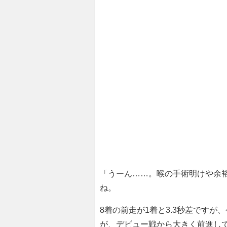
「うーん……。喉の手術明けや余
ね。
8着の前走が1着と3.3秒差ですが
が、デビュー戦から大きく前進し