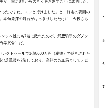
馬が、前走8着から大きく巻き返すことに成功した。
ったですね。スッと行けました」と、好走の要因の
及。本領発揮の舞台がはっきりしただけに、今後さら
ンジへ挑むも7着に敗れたのが、
武豊
騎手の
ダノン
無秀孝厩舎）だ。
セレクトセールで1億8000万円（税抜）で落札された
国の芝重賞を2勝しており、高額の良血馬としてデビ