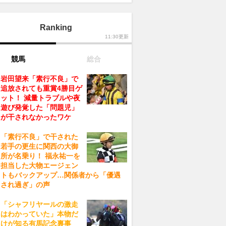
Ranking
11:30更新
競馬
総合
岩田望来「素行不良」で
追放されても重賞4勝目ゲ
ット！ 減量トラブルや夜
遊び発覚した「問題児」
が干されなかったワケ
「素行不良」で干された
若手の更生に関西の大御
所が名乗り！ 福永祐一を
担当した大物エージェン
トもバックアップ…関係者から「優遇
され過ぎ」の声
「シャフリヤールの激走
はわかっていた」本物だ
けが知る有馬記念裏事