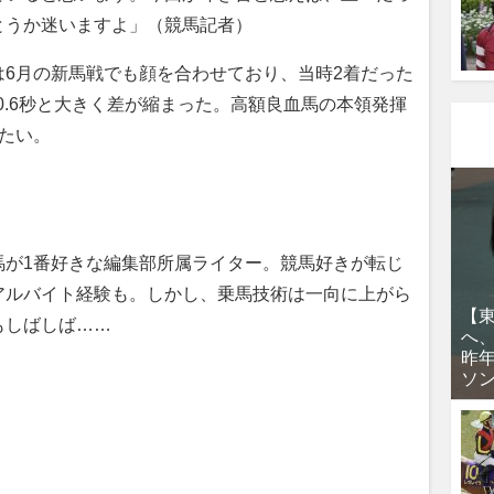
とうか迷いますよ」（競馬記者）
6月の新馬戦でも顔を合わせており、当時2着だった
0.6秒と大きく差が縮まった。高額良血馬の本領発揮
たい。
馬が1番好きな編集部所属ライター。競馬好きが転じ
アルバイト経験も。しかし、乗馬技術は一向に上がら
【
もしばしば……
へ
昨
ソ