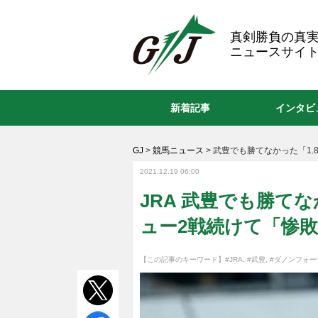
GJ
真剣勝負の真
ニュースサイト
新着記事
インタビ
GJ
>
競馬ニュース
>
武豊でも勝てなかった「1
2021.12.19 06:00
JRA 武豊でも勝て
ュー2戦続けて「惨
【この記事のキーワード】
#JRA
,
#武豊
,
#ダノンフォー