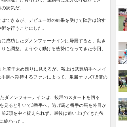
種の病気だ。
はできるが、デビュー戦の結果を受けて陣営は治す
手術を行うことにした。
に成功したダノンフォーナインは帰厩すると、動き
くりと調整。ようやく動ける態勢になってきた今回、
ロと若干太め残りに見えるが、鞍上は武豊騎手へスイ
手腕へ期待するファンによって、単勝オッズ7.8倍の
ったダノンフォーナインは、抜群のスタートを切る
を見ると引いて3番手へ。逃げ馬と番手の馬を外目か
、前2頭を中々捉えられず。最後は追い上げてきた後
に終わった。