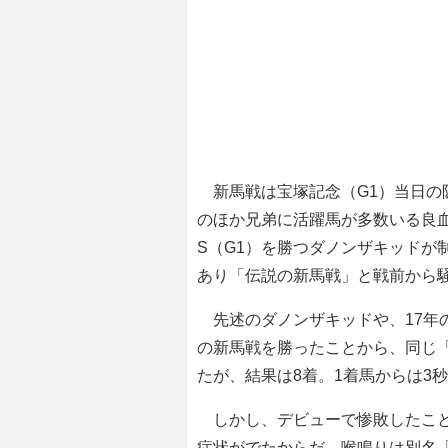
新馬戦は宝塚記念（G1）当日の阪
のほか兄弟に活躍馬が多数いる良
S（G1）を勝つダノンザキッドが
あり「伝説の新馬戦」と戦前から
先述のダノンザキッドや、17年の
の新馬戦を勝ったことから、同じ
たが、結果は8着。1着馬からは3
しかし、デビューで惨敗したこと
症状がでたからだ。喉鳴りは別名