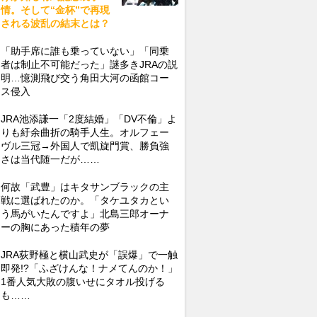
情。そして“金杯”で再現
される波乱の結末とは？
「助手席に誰も乗っていない」「同乗
者は制止不可能だった」謎多きJRAの説
明…憶測飛び交う角田大河の函館コー
ス侵入
JRA池添謙一「2度結婚」「DV不倫」よ
りも紆余曲折の騎手人生。オルフェー
ヴル三冠→外国人で凱旋門賞、勝負強
さは当代随一だが……
何故「武豊」はキタサンブラックの主
戦に選ばれたのか。「タケユタカとい
う馬がいたんですよ」北島三郎オーナ
ーの胸にあった積年の夢
JRA荻野極と横山武史が「誤爆」で一触
即発!?「ふざけんな！ナメてんのか！」
1番人気大敗の腹いせにタオル投げる
も……