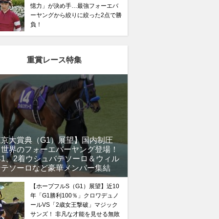
憶力」が決め手…最強フォーエバ
ーヤングから絞りに絞った2点で勝
負！
重賞レース特集
東京大賞典（G1）展望】国内制圧
、世界のフォーエバーヤング登場！
年1、2着ウシュバテソーロ＆ウィル
ンテソーロなど豪華メンバー集結
【ホープフルS（G1）展望】近10
年「G1勝利100％」クロワデュノ
ールVS「2歳女王撃破」マジック
サンズ！ 非凡な才能を見せる無敗