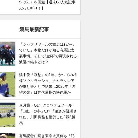
S（G1）を回避【週末GJ人気記事
ぶった斬り！】
競馬最新記事
「シャフリヤールの激走はわかっ
ていた」本物だけが知る有馬記念
裏事情。そして“金杯”で再現される
波乱の結末とは？
浜中俊「哀愁」の1年。かつての相
棒ソウルラッシュ、ナムラクレア
が乗り替わりで結果…2025年「希
望の光」は世代屈指の快速馬か
皐月賞（G1）クロワデュノール
「1強」に待った!? 「強さが証明さ
れた」川田将雅も絶賛した3戦3勝
馬
有馬記念に続き東京大賞典も「記