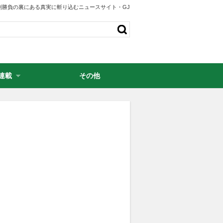
剣勝負の裏にある真実に斬り込むニュースサイト・GJ
連載
その他
・