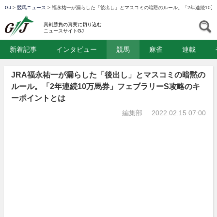
GJ
>
競馬ニュース
>
福永祐一が漏らした「後出し」とマスコミの暗黙のルール。「2年連続10万
GJ
S
真剣勝負の真実に切り込む
ニュースサイトGJ
新着記事
インタビュー
競馬
麻雀
連載
JRA福永祐一が漏らした「後出し」とマスコミの暗黙の
ルール。「2年連続10万馬券」フェブラリーS攻略のキ
ーポイントとは
編集部
2022.02.15 07:00