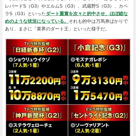
レパードS（G3）やエルムS（G3）、武蔵野S（G3）、カペ
ラS（G3）といった
ダート重賞を次々と的中させ、ほぼ総な
めのような状況になっている。
それも的中は万馬券ばかりで
あり、まさに「業界のダート王」といった様子だ。