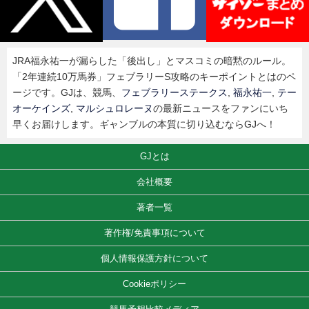
JRA福永祐一が漏らした「後出し」とマスコミの暗黙のルール。
「2年連続10万馬券」フェブラリーS攻略のキーポイントとはのペ
ージです。GJは、競馬、
フェブラリーステークス
,
福永祐一
,
テー
オーケインズ
,
マルシュロレーヌ
の最新ニュースをファンにいち
早くお届けします。ギャンブルの本質に切り込むならGJへ！
GJとは
会社概要
著者一覧
著作権/免責事項について
個人情報保護方針について
Cookieポリシー