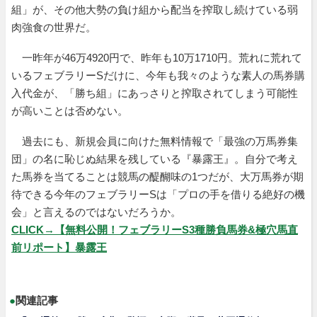
組」が、その他大勢の負け組から配当を搾取し続けている弱
肉強食の世界だ。
一昨年が46万4920円で、昨年も10万1710円。荒れに荒れて
いるフェブラリーSだけに、今年も我々のような素人の馬券購
入代金が、「勝ち組」にあっさりと搾取されてしまう可能性
が高いことは否めない。
過去にも、新規会員に向けた無料情報で「最強の万馬券集
団」の名に恥じぬ結果を残している『暴露王』。自分で考え
た馬券を当てることは競馬の醍醐味の1つだが、大万馬券が期
待できる今年のフェブラリーSは「プロの手を借りる絶好の機
会」と言えるのではないだろうか。
CLICK→【無料公開！フェブラリーS3種勝負馬券&極穴馬直
前リポート】暴露王
●
関連記事