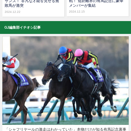
サンズ！ 非凡な才能を見せる無
戦！ 短距離界の有馬記念に豪華
敗馬が激突
メンバーが集結
2024.12.15
2024.12.22
GJ編集部イチオシ記事
「シャフリヤールの激走はわかっていた」本物だけが知る有馬記念裏事