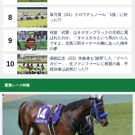
皐月賞（G1）クロワデュノール「1強」に待
った!?
何故「武豊」はキタサンブラックの主戦に選
ばれたのか。「タケユタカという馬がいたん
ですよ」北島三郎オーナーの胸にあった積年
の夢
函館記念（G3）作曲者も“謝罪”した「プペペ
ポピー」、生ファンファーレに称賛の嵐…平
穏決着は必然だった!?
重賞レース特集