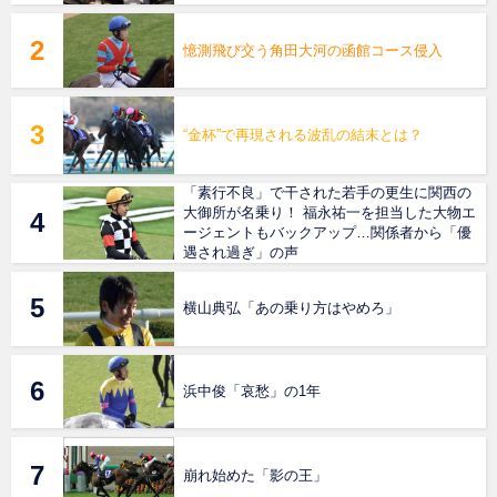
憶測飛び交う角田大河の函館コース侵入
“金杯”で再現される波乱の結末とは？
「素行不良」で干された若手の更生に関西の
大御所が名乗り！ 福永祐一を担当した大物エ
ージェントもバックアップ…関係者から「優
遇され過ぎ」の声
横山典弘「あの乗り方はやめろ」
浜中俊「哀愁」の1年
崩れ始めた「影の王」