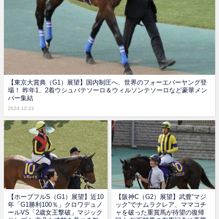
【東京大賞典（G1）展望】国内制圧へ、世界のフォーエバーヤング登
場！ 昨年1、2着ウシュバテソーロ＆ウィルソンテソーロなど豪華メン
バー集結
2024.12.22
【ホープフルS（G1）展望】近10
【阪神C（G2）展望】武豊“マジ
年「G1勝利100％」クロワデュノ
ック”でナムラクレア、ママコチ
ールVS「2歳女王撃破」マジック
ャを破った重賞馬が待望の復帰