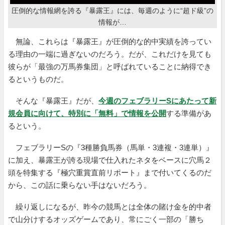
圧倒的な情報網を誇る『暴露王』には、毎週のように“超ド級”の
情報が…
無論、これらは『暴露王』が圧倒的な的中実績を誇ってい
る理由の一端に過ぎないのだろう。だが、これだけを見ても
彼らが「最強の万馬券集団」と呼ばれていることに納得でき
るというものだ。
そんな『暴露王』だが、
今週のフェブラリーSにあたって新
規会員に向けて、特別に「無料」で情報を公開
する準備があ
るという。
フェブラリーSの『3種勝負馬券（馬単・3連複・3連単）』
に加え、暴露王が誇る現場で仕入れたネタをベースに穴馬２
頭を特集する『極穴重賞直前リポート』まで付いてくるのだ
から、この話に乗らない手はないだろう。
繰り返しになるが、昨今の競馬とは全体の賭け金を的中者
で山分けするオッズゲームであり、常にごく一部の「勝ち