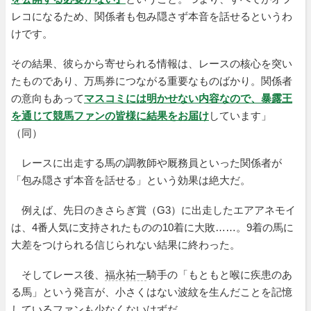
レコになるため、関係者も包み隠さず本音を話せるというわ
けです。
その結果、彼らから寄せられる情報は、レースの核心を突い
たものであり、万馬券につながる重要なものばかり。関係者
の意向もあって
マスコミには明かせない内容なので、暴露王
を通じて競馬ファンの皆様に結果をお届け
しています」
（同）
レースに出走する馬の調教師や厩務員といった関係者が
「包み隠さず本音を話せる」という効果は絶大だ。
例えば、先日のきさらぎ賞（G3）に出走したエアアネモイ
は、4番人気に支持されたものの10着に大敗……。9着の馬に
大差をつけられる信じられない結果に終わった。
そしてレース後、
福永祐一
騎手の「もともと喉に疾患のあ
る馬」という発言が、小さくはない波紋を生んだことを記憶
しているファンも少なくないはずだ。