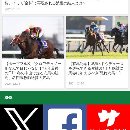
情。そして“金杯”で再現される波乱の結末とは？
2025.01.02
【ホープフルS】“クロワデュノー
【有馬記念】武豊×ドウデュース
ルなんて目じゃない！”今年最後
を逆転できる候補3頭！と絶対に
のG1！冬の中山で走る穴馬の法
馬券に加えるべき“隠れ穴馬！”
則、名門調教師絶賛の穴馬！
2024.12.20
2024.12.24
SNS