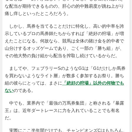
な配当が期待できるものの、肝心の的中難易度が跳ね上がり
痛し痒しといったところだろう。
しかし、馬券を当てることだけに特化し、高い的中率を誇
示しているプロの馬券師たちからすれば「絶好の狩場」が増
えたことになる。何故なら、競馬は全体の賭け金を的中者で
山分けするオッズゲームであり、ごく一部の「勝ち組」が、
その他大勢の負け組から配当を搾取し続けているからだ。
ましてや、フェブラリーSのようなG1は「G1だけしか馬券
を買わないようなライト層」が数多く参加するお祭り。勝ち
組の彼らにとっては、まさに
「絶好の狩場」以外の何物でも
ない
のである。
中でも、業界内で「最強の万馬券集団」と称される『暴露
王』は、近年ダートレースに力を入れていることでも有名
だ。
実際にここ半年間だけでも、チャンピオンズCはもちろん、