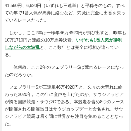
41,560円、6,620円（いずれも三連単）と平穏そのもの。すべ
ての年で1番人気が馬券に絡むなど、穴党は完全に出番を失っ
ているレースだった。
しかし、ここ2年は一昨年46万4920円が飛び出すと、昨年も
10万1710円と連続の10万馬券決着。
いずれも1番人気が勝利
しながらの大波乱
と、ここ数年とは完全に様相が違ってい
る。
一体何故、ここ2年のフェブラリーSは荒れるレースになっ
たのだろうか。
フェブラリーSが三連単46万4920円と、久々の大荒れに終
わった2020年。この年に産声を上げたのが、サウジアラビア
が誇る国際競走・サウジCである。本競走を含め8つのレース
が開催される開催当日はサウジカップデーと命名され、サウ
ジアラビア競馬は瞬く間に世界から注目を集めることとなっ
た。