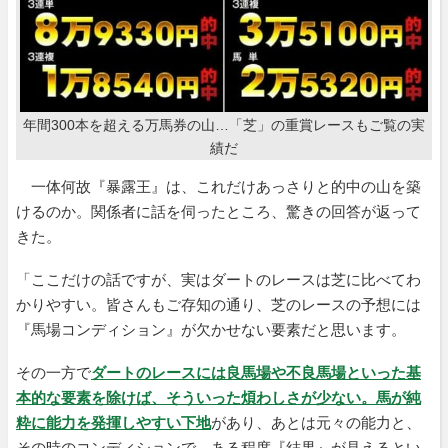
年間300本を超える万馬券の山…「芝」の重賞レースもご覧の実
績だ
一体何故『暴露王』は、これだけあっさりと的中の山を築
けるのか。関係者に話を伺ったところ、驚きの回答が返って
きた。
「ここだけの話ですが、実はダートのレースは芝に比べてわ
かりやすい。皆さんもご存知の通り、芝のレースの予想には
『馬場コンディション』が欠かせない要素だと思います。
その一方で
ダートのレースには良馬場や不良馬場といった基
本的な要素を除けば、そういった煩わしさが少ない。馬が純
粋に能力を発揮しやすい下地
があり、あとは元々の能力と、
その時のコンディションで、ある程度『結果』が見えるとい