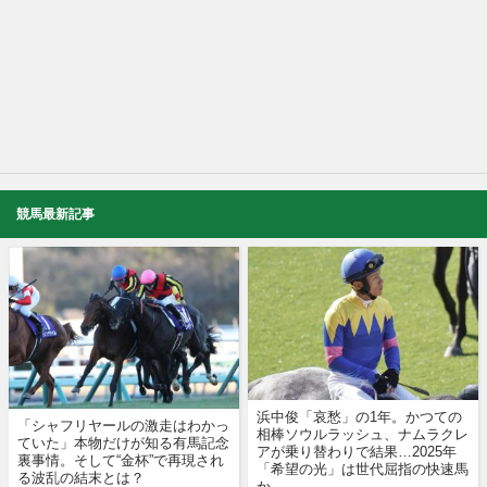
競馬最新記事
浜中俊「哀愁」の1年。かつての
「シャフリヤールの激走はわかっ
相棒ソウルラッシュ、ナムラクレ
ていた」本物だけが知る有馬記念
アが乗り替わりで結果…2025年
裏事情。そして“金杯”で再現され
「希望の光」は世代屈指の快速馬
る波乱の結末とは？
か