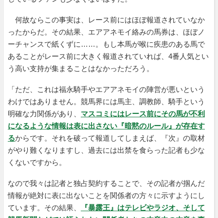
何故ならこの事実は、レース前にはほぼ報道されていなか
ったからだ。その結果、エアアネモイ絡みの馬券は、ほぼノ
ーチャンスで紙くずに……。もし本馬が喉に疾患のある馬で
あることがレース前に大きく報道されていれば、4番人気とい
う高い支持が集まることはなかっただろう。
「ただ、これは福永騎手やエアアネモイの陣営が悪いという
わけではありません。競馬界には馬主、調教師、騎手という
明確な力関係があり、
マスコミにはレース前にその馬が不利
になるような情報は表に出さない『暗黙のルール』が存在す
る
からです。それを破って報道してしまえば、『次』の取材
がやり難くなりますし、過去には出禁を食らった記者も少な
くないですから。
なので我々は記者と独占契約することで、その記者が掴んだ
情報が絶対に表に出ないことを関係者の方々に示すようにし
ています。その結果、
『暴露王』はテレビやラジオ、そして