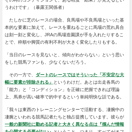
うわけです」（暴露王関係者）
たしかに芝のレースの場合、良馬場や不良馬場といった基
本的な要素に加えて、レースを重ねるごとに馬場の荒れ具合
は刻一刻と変化し、JRAの馬場造園課が手を入れたりするこ
とで、枠順や脚質の有利不利が大きく変化したりもする。
「当日のレースを見ないと、傾向がわからない」という思い
をした競馬ファンも、少なくないだろう。
その一方で、
ダートのレースではそういった「不安定な大
幅に要素が排除される」
というわけだ。あとは出走各馬の
「能力」と「コンディション」を正確に把握できれば理論
上、馬券が高い確率で的中するという単純明快な話である。
「我々は東西のトレーニングセンターで活動する、凄腕中の
凄腕といわれる競馬記者たちと独占提携しています。彼らが
一般の新聞社に勤める記者と大きく異なる点は『掴んだ情報
を公開する必要がない』
ということ。つまり、すべてがオフ