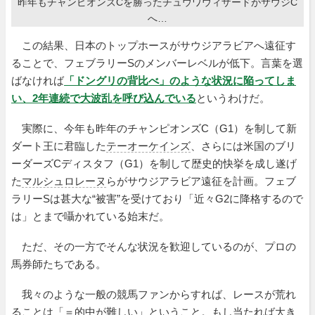
昨年もチャンピオンズCを勝ったチュウワウィザードがサウジC
へ…
この結果、日本のトップホースがサウジアラビアへ遠征す
ることで、フェブラリーSのメンバーレベルが低下。言葉を選
ばなければ
「ドングリの背比べ」のような状況に陥ってしま
い、2年連続で大波乱を呼び込んでいる
というわけだ。
実際に、今年も昨年のチャンピオンズC（G1）を制して新
ダート王に君臨した
テーオーケインズ
、さらには米国のブリ
ーダーズCディスタフ（G1）を制して歴史的快挙を成し遂げ
た
マルシュロレーヌ
らがサウジアラビア遠征を計画。フェブ
ラリーSは甚大な“被害”を受けており「近々G2に降格するので
は」とまで囁かれている始末だ。
ただ、その一方でそんな状況を歓迎しているのが、プロの
馬券師たちである。
我々のような一般の競馬ファンからすれば、レースが荒れ
ることは「＝的中が難しい」ということ。もし当たれば大き