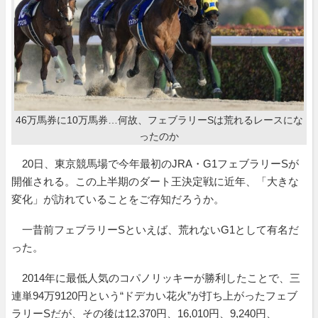
46万馬券に10万馬券…何故、フェブラリーSは荒れるレースにな
ったのか
20日、東京競馬場で今年最初のJRA・G1フェブラリーSが
開催される。この上半期のダート王決定戦に近年、「大きな
変化」が訪れていることをご存知だろうか。
一昔前フェブラリーSといえば、荒れないG1として有名だ
った。
2014年に最低人気のコパノリッキーが勝利したことで、三
連単94万9120円という“ドデカい花火”が打ち上がったフェブ
ラリーSだが、その後は12,370円、16,010円、9,240円、