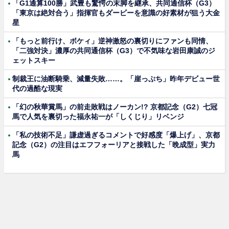
「G1通算100勝」武豊も驚愕の末脚を継承、共同通信杯（G3）
「東京は絶対合う」指揮官もダービーを意識の好素材が狙う大金
星
「もっと前行け、ボケィ」逆神激怒の裏切りにファンも同情、
「二強対決」濃厚の共同通信杯（G3）で不気味な岩田康誠のジ
ェットスキー
制裁王に油断騎乗、減量失敗……。「崖っぷち」昨年デビュー世
代の過酷な現実
「幻の秋華賞馬」の前走敗戦はノーカン!? 京都記念（G2）七冠
馬で人気を裏切った福永祐一が「しくじり」リベンジ
「私の技術不足」謙虚過ぎるコメントで好感度「爆上げ」、京都
記念（G2）の注目はエフフォーリアと接戦した「晩成型」実力
馬