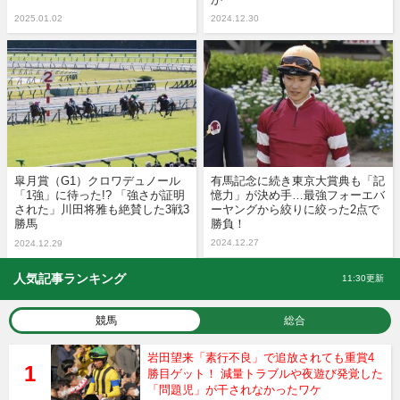
2025.01.02
2024.12.30
皐月賞（G1）クロワデュノール
有馬記念に続き東京大賞典も「記
「1強」に待った!? 「強さが証明
憶力」が決め手…最強フォーエバ
された」川田将雅も絶賛した3戦3
ーヤングから絞りに絞った2点で
勝馬
勝負！
2024.12.27
2024.12.29
人気記事ランキング
11:30更新
競馬
総合
岩田望来「素行不良」で追放されても重賞4
勝目ゲット！ 減量トラブルや夜遊び発覚した
「問題児」が干されなかったワケ