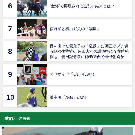
“金杯”で再現される波乱の結末とは？
荻野極と横山武史の「誤爆」
目を掛けた愛弟子の「造反」に師匠がブチ切
れ!? 今村聖奈、角田大河の謹慎中に存在感発
揮も…安田記念前に師弟関係で遺恨勃発か
アドマイヤ「G1・45連敗」
浜中俊「哀愁」の1年
重賞レース特集