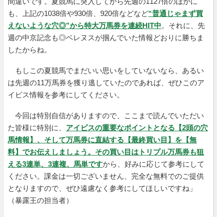
間違いです。夏競馬に突入してから先週の1127倍のほかに
も、上記の1038倍や930倍、920倍などなど
“普通じゃまず買
えないような穴◎”から特大万馬券を連続HIT中
。それに、先
週の中京記念も◎ベレヌスが掴んでいた情報どおりに勝ちま
したからね。
もしこの夏競馬でまだいい思いをしていないなら、あるい
は先週の11万馬券を獲り逃していたのであれば、ぜひこのア
イビス情報を参考にしてください。
今回は特別自信がありますので、ここまで読んでいただい
た皆様に特別に、
アイビスの重要なポイントとなる【2頭の穴
馬情報】、そして万馬券に直結する【最終買い目】を【無
料】でお伝えしましょう。その買い目はトリプル万馬券も狙
える3連単、3連複、馬単です
から、好みに応じて参考にして
ください。課金は一切ございません、完全な無料でのご提供
となりますので、ぜひ遠慮なく参考にしてほしいですね」
（暴露王の担当者）