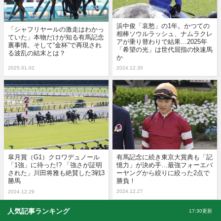
浜中俊「哀愁」の1年。かつての
「シャフリヤールの激走はわかっ
相棒ソウルラッシュ、ナムラクレ
ていた」本物だけが知る有馬記念
アが乗り替わりで結果…2025年
裏事情。そして“金杯”で再現され
「希望の光」は世代屈指の快速馬
る波乱の結末とは？
か
2025.01.02
2024.12.30
皐月賞（G1）クロワデュノール
有馬記念に続き東京大賞典も「記
「1強」に待った!? 「強さが証明
憶力」が決め手…最強フォーエバ
された」川田将雅も絶賛した3戦3
ーヤングから絞りに絞った2点で
勝馬
勝負！
2024.12.27
2024.12.29
人気記事ランキング
17:30更新