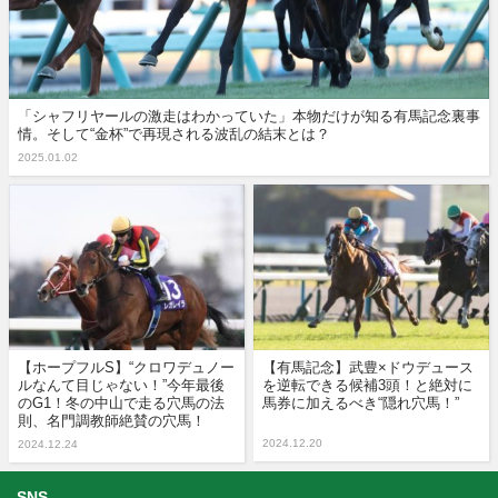
「シャフリヤールの激走はわかっていた」本物だけが知る有馬記念裏事
情。そして“金杯”で再現される波乱の結末とは？
2025.01.02
【ホープフルS】“クロワデュノー
【有馬記念】武豊×ドウデュース
ルなんて目じゃない！”今年最後
を逆転できる候補3頭！と絶対に
のG1！冬の中山で走る穴馬の法
馬券に加えるべき“隠れ穴馬！”
則、名門調教師絶賛の穴馬！
2024.12.20
2024.12.24
SNS