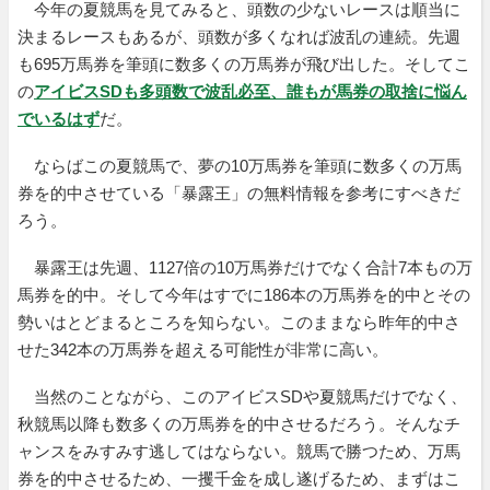
今年の夏競馬を見てみると、頭数の少ないレースは順当に
決まるレースもあるが、頭数が多くなれば波乱の連続。先週
も695万馬券を筆頭に数多くの万馬券が飛び出した。そしてこ
の
アイビスSDも多頭数で波乱必至、誰もが馬券の取捨に悩ん
でいるはず
だ。
ならばこの夏競馬で、夢の10万馬券を筆頭に数多くの万馬
券を的中させている「暴露王」の無料情報を参考にすべきだ
ろう。
暴露王は先週、1127倍の10万馬券だけでなく合計7本もの万
馬券を的中。そして今年はすでに186本の万馬券を的中とその
勢いはとどまるところを知らない。このままなら昨年的中さ
せた342本の万馬券を超える可能性が非常に高い。
当然のことながら、このアイビスSDや夏競馬だけでなく、
秋競馬以降も数多くの万馬券を的中させるだろう。そんなチ
ャンスをみすみす逃してはならない。競馬で勝つため、万馬
券を的中させるため、一攫千金を成し遂げるため、まずはこ