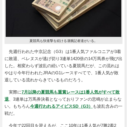
夏競馬も快進撃を続ける凄腕記者達がいる。
先週行われた中京記念（G3）は1番人気ファルコニアが3着
に敗退、ベレヌスが逃げ切り3連単1420倍の14万馬券が飛び出
した。相変わらず波乱の続いている夏競馬だが、この流れは
やはり今年行われたJRAのG1レースすべてで、1番人気が敗
退している流れからきているものだろう。
実際に
7月以降の夏競馬も重賞レースは1番人気がすべて敗
退
、3連単は万馬券決着となっておりファンの悲鳴が止まらな
い。もちろん
今週行われるアイビスSD（G3）
も波乱含みの一
戦だ。
今年で22回目を迎えるが、ここ10年は1番人気が7勝2着2