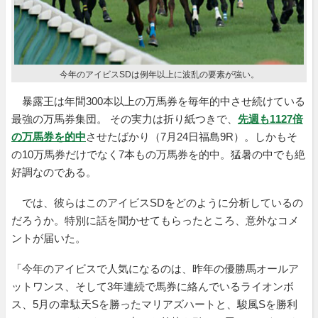
今年のアイビスSDは例年以上に波乱の要素が強い。
暴露王は年間300本以上の万馬券を毎年的中させ続けている
最強の万馬券集団。 その実力は折り紙つきで、
先週も1127倍
の万馬券を的中
させたばかり（7月24日福島9R）。しかもそ
の10万馬券だけでなく7本もの万馬券を的中。猛暑の中でも絶
好調なのである。
では、彼らはこのアイビスSDをどのように分析しているの
だろうか。特別に話を聞かせてもらったところ、意外なコメ
ントが届いた。
「今年のアイビスで人気になるのは、昨年の優勝馬オールア
ットワンス、そして3年連続で馬券に絡んでいるライオンボ
ス、5月の韋駄天Sを勝ったマリアズハートと、駿風Sを勝利