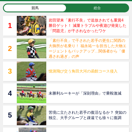
競馬
総合
岩田望来「素行不良」で追放されても重賞4
勝目ゲット！ 減量トラブルや夜遊び発覚した
「問題児」が干されなかったワケ
「素行不良」で干された若手の更生に関西の
大御所が名乗り！ 福永祐一を担当した大物エ
ージェントもバックアップ…関係者から「優
遇され過ぎ」の声
憶測飛び交う角田大河の函館コース侵入
未勝利ルーキーが「深刻理由」で乗鞍激減
苦境に立たされた若手の復活なるか？ 突如の
独立、大手グループと疎遠でも徐々に復調