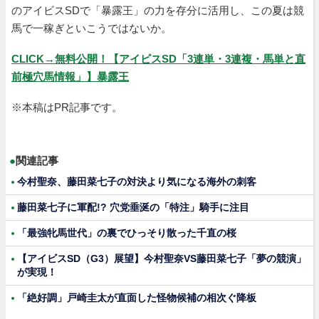
のアイビスSDで「暴露王」の力を存分に活用し、この夏は競
馬で一稼ぎといこうではないか。
CLICK→無料公開！【アイビスSD「3連単・3連複・馬単と直
前極穴馬情報」】暴露王
※本稿はPR記事です。
●
関連記事
今村聖奈、藤田菜七子の対決より気になる海外の刺客
藤田菜七子に軍配!? 穴党垂涎の「特注」騎手に注目
「最強牝馬世代」の裏でひっそり散った千直の桜
【アイビスSD（G3）展望】今村聖奈VS藤田菜七子「夢の競演」
が実現！
「絶好調」戸崎圭太が直面した怪物候補の相次ぐ降板