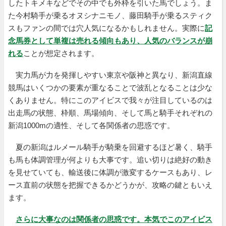
したトキメキなどでその中でも外枠を引いた馬でしょう。ま
た今村騎手が乗るオヌシナニモノ、藤田騎手が乗るスティク
スもファンの間では穴人気になるかもしれません。実際に
記
念馬券として単複は売れる傾向もあり、人気のバランスが崩
れる
ことが想定されます。
実力馬が力を発揮しやすい東京や阪神と異なり、新潟直線
競馬はいくつかの要素が重なることで波乱となることは少な
くありません。特にこのアイビスで我々が注目しているのは
出走馬の状態、枠順、馬場傾向、そして馬と騎手それぞれの
新潟1000mの適性、そして各関係者の思惑です。
夏の新潟はルメール騎手が騎乗を回避するほど暑く、騎手
も馬も体調管理が何よりも大事です。追い切りは絶好の動き
を見せていても、輸送後に体調が激変するケースもあり、レ
ース直前の状態を把握できるかどうかが、攻略の鍵ともいえ
ます。
さらに大事なのは関係者の思惑です。本気でこのアイビス