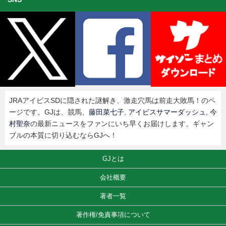
JRAアイビスSDに隠された謎解き、激走穴馬は前走大敗馬！のペ
ージです。GJは、競馬、
藤田菜七子
,
アイビスサマーダッシュ
,
今
村聖奈
の最新ニュースをファンにいち早くお届けします。ギャン
ブルの本質に切り込むならGJへ！
GJとは
会社概要
著者一覧
著作権/免責事項について