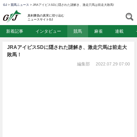
GJ
>
競馬ニュース
>
JRAアイビスSDに隠された謎解き、激走穴馬は前走大敗馬!
GJ
S
真剣勝負の真実に切り込む
ニュースサイトGJ
新着記事
インタビュー
競馬
麻雀
連載
JRAアイビスSDに隠された謎解き、激走穴馬は前走大
敗馬！
編集部
2022.07.29 07:00