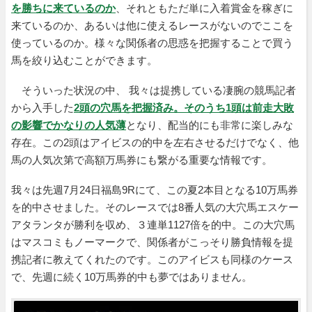
を勝ちに来ているのか
、それともただ単に入着賞金を稼ぎに
来ているのか、あるいは他に使えるレースがないのでここを
使っているのか。様々な関係者の思惑を把握することで買う
馬を絞り込むことができます。
そういった状況の中、 我々は提携している凄腕の競馬記者
から入手した
2頭の穴馬を把握済み。そのうち1頭は前走大敗
の影響でかなりの人気薄
となり、配当的にも非常に楽しみな
存在。この2頭はアイビスの的中を左右させるだけでなく、他
馬の人気次第で高額万馬券にも繋がる重要な情報です。
我々は先週7月24日福島9Rにて、この夏2本目となる10万馬券
を的中させました。そのレースでは8番人気の大穴馬エスケー
アタランタが勝利を収め、３連単1127倍を的中。この大穴馬
はマスコミもノーマークで、関係者がこっそり勝負情報を提
携記者に教えてくれたのです。このアイビスも同様のケース
で、先週に続く10万馬券的中も夢ではありません。