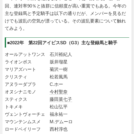
回、連対率90％と抜群に信頼度が高い重賞でもある。今年の
主な登録馬と予定騎手は以下の通りだが、メンバーを見るだ
けでも波乱の空気が漂っている。その波乱要素について触れ
てみよう。
■2022年 第22回アイビスSD（G3）主な登録馬と騎手
オールアットワンス 石川裕紀人
ライオンボス 坂井瑠星
マリアズハート 菊沢一樹
クリスティ 松若風馬
アヌラーダプラ C.ホー
オヌシナニモノ
今村聖奈
スティクス
藤田菜七子
トキメキ 松山弘平
ヴェントヴォーチェ 福永祐一
マウンテンムスメ M.デムーロ
ロードベイリーフ 西村淳也