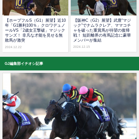
【ホープフルS（G1）展望】近10
【阪神C（G2）展望】武豊“マジ
年「G1勝利100％」クロワデュノ
ック”でナムラクレア、ママコチ
ールVS「2歳女王撃破」マジック
ャを破った重賞馬が待望の復帰
サンズ！ 非凡な才能を見せる無
戦！ 短距離界の有馬記念に豪華
敗馬が激突
メンバーが集結
2024.12.15
2024.12.22
GJ編集部イチオシ記事