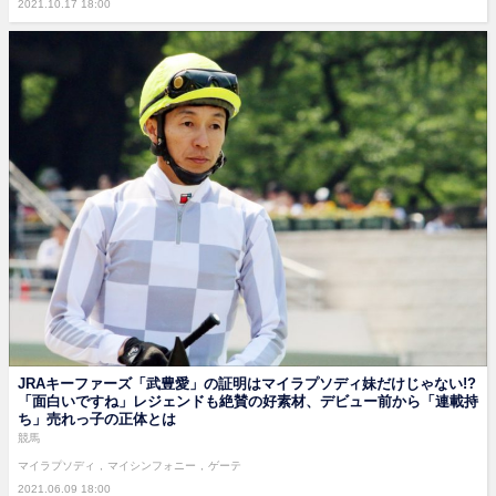
2021.10.17 18:00
JRAキーファーズ「武豊愛」の証明はマイラプソディ妹だけじゃない!?
「面白いですね」レジェンドも絶賛の好素材、デビュー前から「連載持
ち」売れっ子の正体とは
競馬
マイラプソディ
マイシンフォニー
ゲーテ
2021.06.09 18:00