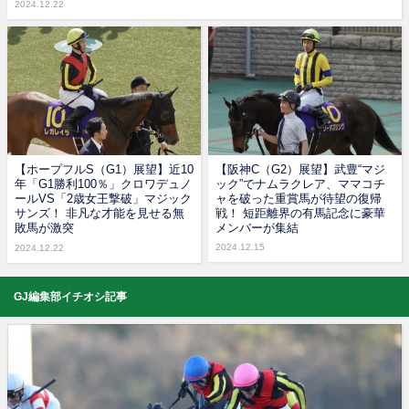
2024.12.22
【ホープフルS（G1）展望】近10
【阪神C（G2）展望】武豊“マジ
年「G1勝利100％」クロワデュノ
ック”でナムラクレア、ママコチ
ールVS「2歳女王撃破」マジック
ャを破った重賞馬が待望の復帰
サンズ！ 非凡な才能を見せる無
戦！ 短距離界の有馬記念に豪華
敗馬が激突
メンバーが集結
2024.12.15
2024.12.22
GJ編集部イチオシ記事