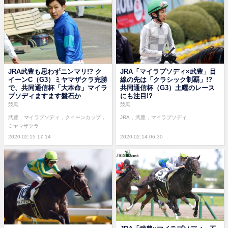
JRA武豊も思わずニンマリ!? ク
JRA「マイラプソディ×武豊」目
イーンC（G3）ミヤマザクラ完勝
線の先は「クラシック制覇」!?
で、共同通信杯「大本命」マイラ
共同通信杯（G3）土曜のレース
プソディますます盤石か
にも注目!?
競馬
競馬
武豊
マイラプソディ
クイーンカップ
JRA
武豊
マイラプソディ
ミヤマザクラ
2020.02.15 17:14
2020.02.14 06:30