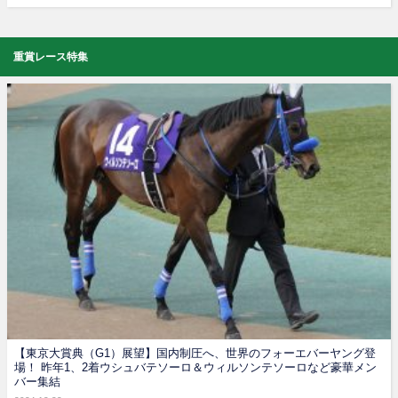
重賞レース特集
【東京大賞典（G1）展望】国内制圧へ、世界のフォーエバーヤング登
場！ 昨年1、2着ウシュバテソーロ＆ウィルソンテソーロなど豪華メン
バー集結