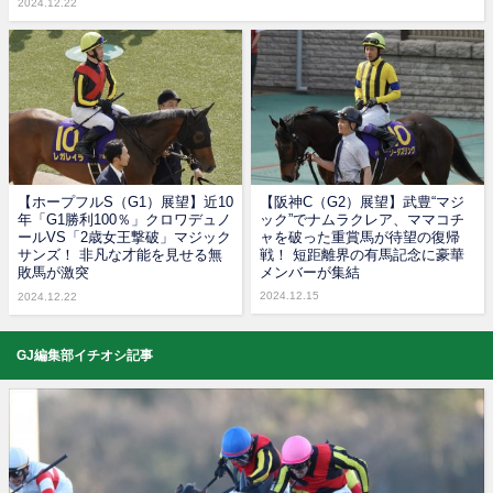
2024.12.22
【ホープフルS（G1）展望】近10
【阪神C（G2）展望】武豊“マジ
年「G1勝利100％」クロワデュノ
ック”でナムラクレア、ママコチ
ールVS「2歳女王撃破」マジック
ャを破った重賞馬が待望の復帰
サンズ！ 非凡な才能を見せる無
戦！ 短距離界の有馬記念に豪華
敗馬が激突
メンバーが集結
2024.12.15
2024.12.22
GJ編集部イチオシ記事