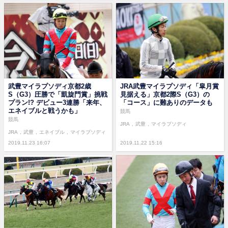
武豊マイラプソディ京都2歳
JRA武豊マイラプソディ「皐月賞
S（G3）圧勝で「凱旋門賞」挑戦
見据える」京都2際S（G3）の
プラン!? デビュー3連勝「来年、
「コース」に難ありのデータも
エネイブルと戦うかも」
競馬
競馬
JRA
武豊
マイラプソディ
JRA
武豊
エネイブル
マイラプソディ
2019.11.23 16:07
2019.11.22 15:16