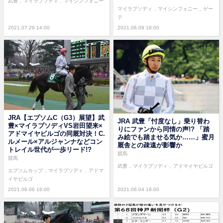
武豊
マイラプソディ
マイシンフォニー
マイラプソディ
マイシンフォニー
ゲー
テ
2021.07.29 14:00
2021.06.09 18:00
JRA【エプソムC（G3）展望】武
JRA 武豊「忖度なし」乗り替わ
豊×マイラプソディVS岩田望来×
りにファンから同情の声!? 「踏
アドマイヤビルゴの同厩対決！C.
み絵でも踏ませる気か……」蜜月
ルメール×アルジャンナなどコン
厩舎との疎遠が影響か
トレイル世代が一歩リード!?
競馬
競馬
武豊
マイラプソディ
アドマイヤビルゴ
エプソムカップ
マイラプソディ
アドマ
イヤビルゴ
2021.06.06 16:00
2021.06.04 18:00