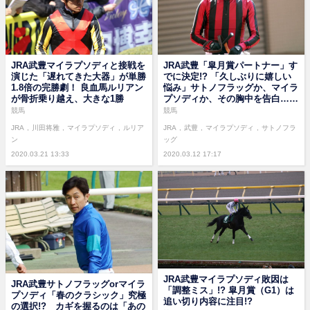
JRA武豊マイラプソディと接戦を
JRA武豊「皐月賞パートナー」す
演じた「遅れてきた大器」が単勝
でに決定!? 「久しぶりに嬉しい
1.8倍の完勝劇！ 良血馬ルリアン
悩み」サトノフラッグか、マイラ
が骨折乗り越え、大きな1勝
プソディか、その胸中を告白……
競馬
競馬
JRA
川田将雅
マイラプソディ
ルリア
JRA
武豊
マイラプソディ
サトノフラ
ン
ッグ
2020.03.21 13:33
2020.03.12 17:17
JRA武豊マイラプソディ敗因は
JRA武豊サトノフラッグorマイラ
「調整ミス」!? 皐月賞（G1）は
プソディ「春のクラシック」究極
追い切り内容に注目!?
の選択!? カギを握るのは「あの