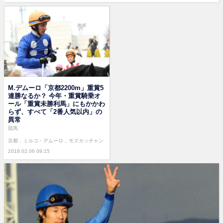
M.デムーロ「京都2200m」重賞5
連勝なるか？ 今年・重賞騎乗オ
ール「重賞未勝利馬」にもかかわ
らず、すべて「2番人気以内」の
異常
競馬
京都
ミルコ・デムーロ
モズカッチャン
2018.02.06 09:15