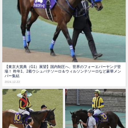
【東京大賞典（G1）展望】国内制圧へ、世界のフォーエバーヤング登
場！ 昨年1、2着ウシュバテソーロ＆ウィルソンテソーロなど豪華メン
バー集結
2024.12.22