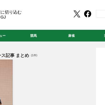
実に切り込む
GJ
ュー
競馬
麻雀
ス記事 まとめ
(1件)