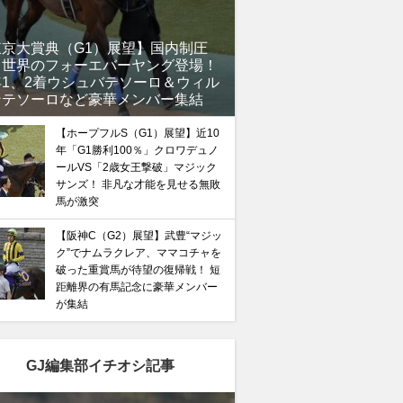
東京大賞典（G1）展望】国内制圧
、世界のフォーエバーヤング登場！
年1、2着ウシュバテソーロ＆ウィル
ンテソーロなど豪華メンバー集結
【ホープフルS（G1）展望】近10
年「G1勝利100％」クロワデュノ
ールVS「2歳女王撃破」マジック
サンズ！ 非凡な才能を見せる無敗
馬が激突
【阪神C（G2）展望】武豊“マジッ
ク”でナムラクレア、ママコチャを
破った重賞馬が待望の復帰戦！ 短
距離界の有馬記念に豪華メンバー
が集結
GJ編集部イチオシ記事