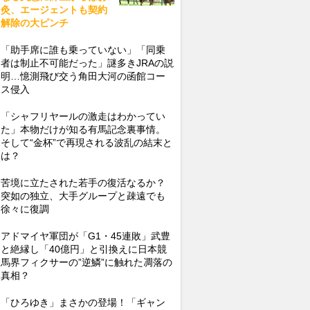
灸、エージェントも契約
解除の大ピンチ
「助手席に誰も乗っていない」「同乗
者は制止不可能だった」謎多きJRAの説
明…憶測飛び交う角田大河の函館コー
ス侵入
「シャフリヤールの激走はわかってい
た」本物だけが知る有馬記念裏事情。
そして“金杯”で再現される波乱の結末と
は？
苦境に立たされた若手の復活なるか？
突如の独立、大手グループと疎遠でも
徐々に復調
アドマイヤ軍団が「G1・45連敗」武豊
と絶縁し「40億円」と引換えに日本競
馬界フィクサーの”逆鱗”に触れた凋落の
真相？
「ひろゆき」まさかの登場！「ギャン