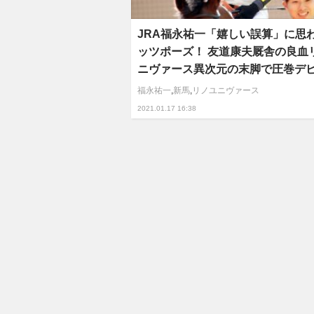
JRA福永祐一「嬉しい誤算」に思
ッツポーズ！ 友道康夫厩舎の良血
ニヴァース異次元の末脚で圧巻デ
福永祐一
,
新馬
,
リノユニヴァース
2021.01.17 16:38