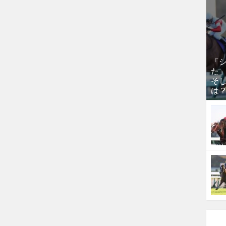
「
た
そし
は