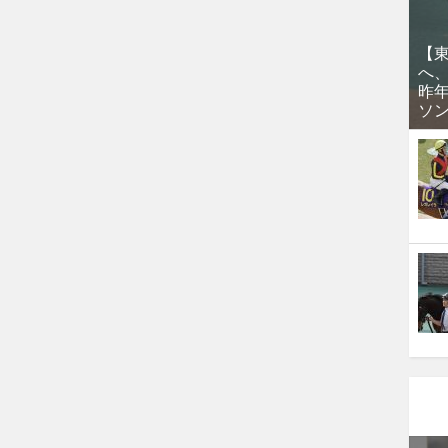
【
へ
昨
ソ