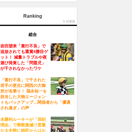
Ranking
5:30更新
総合
岩田望来「素行不良」で
追放されても重賞4勝目ゲ
ット！ 減量トラブルや夜
遊び発覚した「問題児」
が干されなかったワケ
「素行不良」で干された
若手の更生に関西の大御
所が名乗り！ 福永祐一を
担当した大物エージェン
トもバックアップ…関係者から「優遇
され過ぎ」の声
未勝利ルーキーが「深刻
理由」で乗鞍激減!?度重
なる失態に師匠からはお