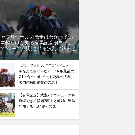
シャフリヤールの激走はわかってい
」本物だけが知る有馬記念裏事情。
て“金杯”で再現される波乱の結末と
？
【ホープフルS】“クロワデュノー
ルなんて目じゃない！”今年最後の
G1！冬の中山で走る穴馬の法則、
名門調教師絶賛の穴馬！
【有馬記念】武豊×ドウデュースを
逆転できる候補3頭！と絶対に馬券
に加えるべき“隠れ穴馬！”