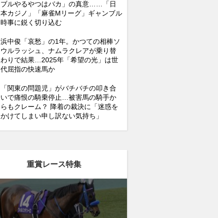
ブルやるやつはバカ」の真意……「日
本カジノ」「麻雀Mリーグ」ギャンブル
時事に鋭く切り込む
浜中俊「哀愁」の1年。かつての相棒ソ
ウルラッシュ、ナムラクレアが乗り替
わりで結果…2025年「希望の光」は世
代屈指の快速馬か
「関東の問題児」がバチバチの叩き合
いで痛恨の騎乗停止…被害馬の騎手か
らもクレーム？ 降着の裁決に「迷惑を
かけてしまい申し訳ない気持ち」
重賞レース特集