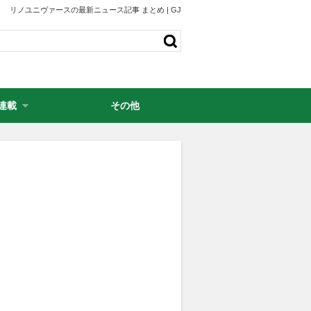
リノユニヴァースの最新ニュース記事 まとめ | GJ
連載
その他
・