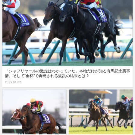
「シャフリヤールの激走はわかっていた」本物だけが知る有馬記念裏事
情。そして“金杯”で再現される波乱の結末とは？
2025.01.02