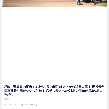
JRA「競馬界の黄忠」約3年ぶりの勝利はまさかの12番人気！ 現役最年
長重賞勝ち馬がついに引退！ 穴党に愛されたG1馬の半弟が第2の馬生
を歩む
競馬
ティーハーフ
ラッキーナイン