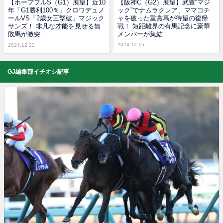
【ホープフルS（G1）展望】近10
【阪神C（G2）展望】武豊“マジ
年「G1勝利100％」クロワデュノ
ック”でナムラクレア、ママコチ
ールVS「2歳女王撃破」マジック
ャを破った重賞馬が待望の復帰
サンズ！ 非凡な才能を見せる無
戦！ 短距離界の有馬記念に豪華
敗馬が激突
メンバーが集結
2024.12.15
2024.12.22
GJ編集部イチオシ記事