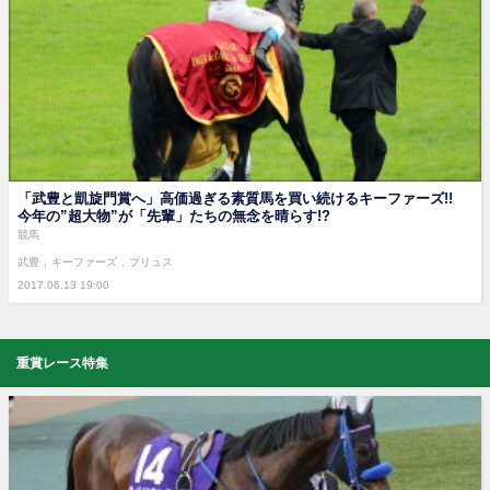
「武豊と凱旋門賞へ」高価過ぎる素質馬を買い続けるキーファーズ!!
今年の”超大物”が「先輩」たちの無念を晴らす!?
競馬
武豊
キーファーズ
プリュス
2017.06.13 19:00
重賞レース特集