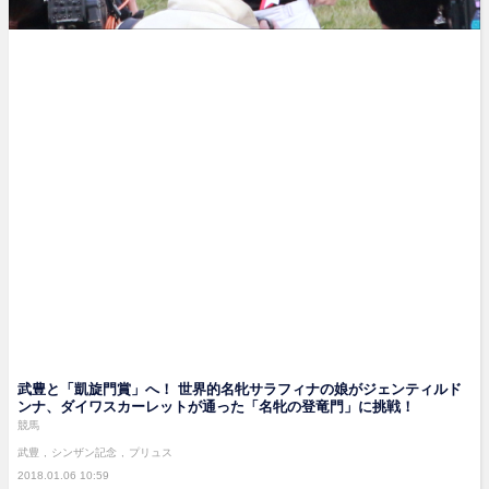
武豊と「凱旋門賞」へ！ 世界的名牝サラフィナの娘がジェンティルド
ンナ、ダイワスカーレットが通った「名牝の登竜門」に挑戦！
競馬
武豊
シンザン記念
プリュス
2018.01.06 10:59