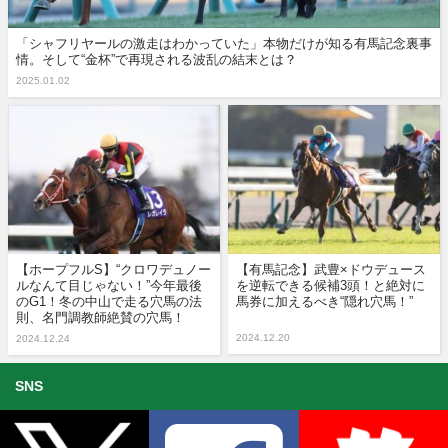
「シャフリヤールの激走はわかっていた」本物だけが知る有馬記念裏事
情。そして“金杯”で再現される波乱の結末とは？
2025.01.02
【ホープフルS】“クロワデュノー
【有馬記念】武豊×ドウデュース
ルなんて目じゃない！”今年最後
を逆転できる候補3頭！と絶対に
のG1！冬の中山で走る穴馬の法
馬券に加えるべき“隠れ穴馬！”
則、名門調教師絶賛の穴馬！
2024.12.20
2024.12.24
SNS