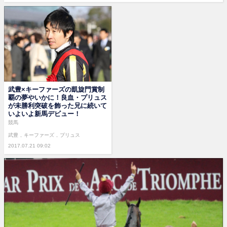
武豊×キーファーズの凱旋門賞制
覇の夢やいかに！良血・プリュス
が未勝利突破を飾った兄に続いて
いよいよ新馬デビュー！
競馬
武豊
キーファーズ
プリュス
2017.07.21 09:02