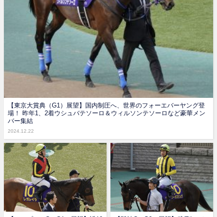
【東京大賞典（G1）展望】国内制圧へ、世界のフォーエバーヤング登
場！ 昨年1、2着ウシュバテソーロ＆ウィルソンテソーロなど豪華メン
バー集結
2024.12.22