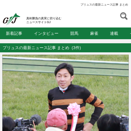
プリュスの最新ニュース記事 まとめ
S
GJ
真剣勝負の真実に切り込む
ニュースサイトGJ
新着記事
インタビュー
競馬
麻雀
連載
プリュスの最新ニュース記事 まとめ
(3件)