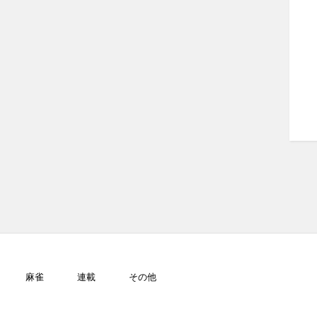
麻雀
連載
その他
GJ