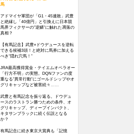
馬
アドマイヤ軍団が「G1・45連敗」武豊
と絶縁し「40億円」と引換えに日本競
馬界フィクサーの”逆鱗”に触れた凋落の
真相？
【有馬記念】武豊×ドウデュースを逆転
できる候補3頭！と絶対に馬券に加える
べき“隠れ穴馬！”
JRA最高獲得賞金・テイエムオペラオー
「行方不明」の実態。DQNファンの度
重なる”異常行動”にゴールドシップやオ
グリキャップなど被害続々……
武豊と有馬記念を振り返る。ドウデュ
ースのラストラン勝つための条件、オ
グリキャップ、ディープインパクト、
キタサンブラックに続く伝説となる
か？
有馬記念に続き東京大賞典も「記憶