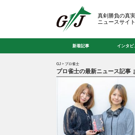
GJ
真剣勝負の真
ニュースサイト
新着記事
インタビ
GJ
>
プロ雀士
プロ雀士の最新ニュース記事 