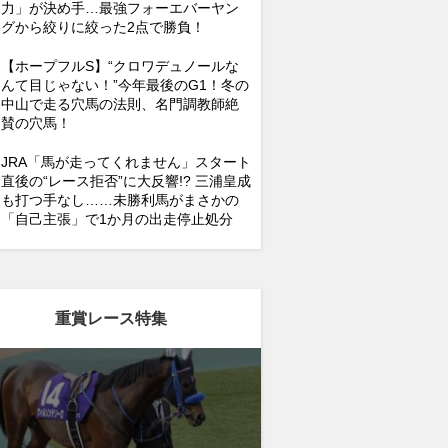
力」が決め手…最強フォーエバーヤン
グから絞りに絞った2点で勝負！
【ホープフルS】“クロワデュノールな
んて目じゃない！”今年最後のG1！冬の
中山で走る穴馬の法則、名門調教師絶
賛の穴馬！
JRA「馬が走ってくれません」スタート
直後の“レース拒否”に大反響!? 三浦皇成
も打つ手なし……未勝利馬がまさかの
「自己主張」で1か月の出走停止処分
重賞レース特集