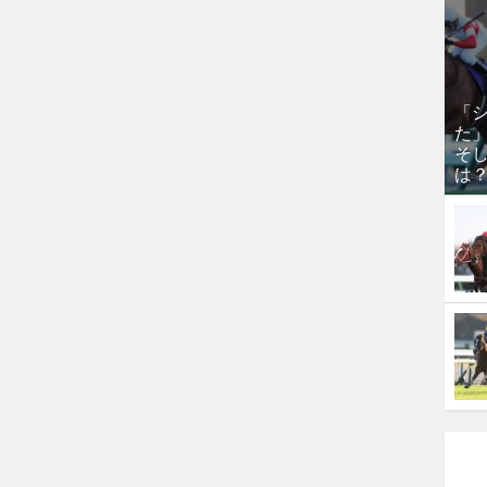
「
た
そし
は