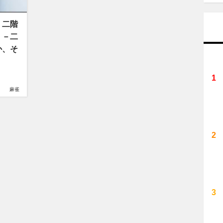
・二階
）－二
か、そ
麻雀