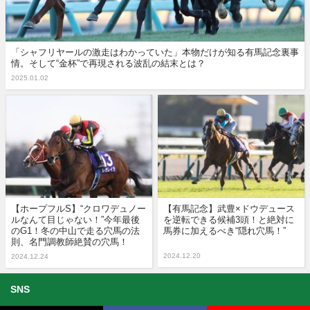
「シャフリヤールの激走はわかっていた」本物だけが知る有馬記念裏事
情。そして“金杯”で再現される波乱の結末とは？
2025.01.02
【ホープフルS】“クロワデュノー
【有馬記念】武豊×ドウデュース
ルなんて目じゃない！”今年最後
を逆転できる候補3頭！と絶対に
のG1！冬の中山で走る穴馬の法
馬券に加えるべき“隠れ穴馬！”
則、名門調教師絶賛の穴馬！
2024.12.20
2024.12.24
SNS