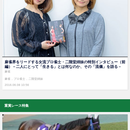
麻雀界をリードする女流プロ雀士・二階堂姉妹の特別インタビュー（前
編）－二人にとって「生きる」とは何なのか、その「流儀」を語る－
麻雀
麻雀
プロ雀士
二階堂姉妹
2016.06.08 10:56
重賞レース特集