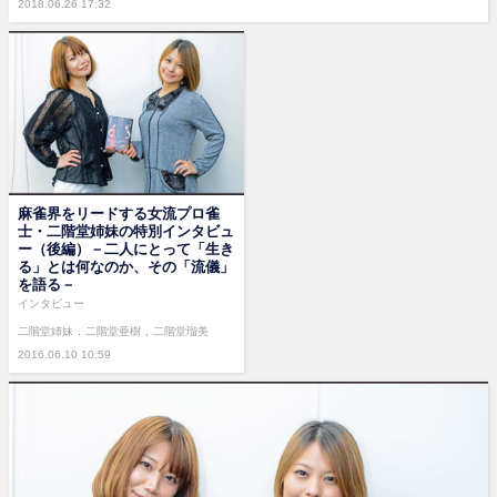
2018.06.26 17:32
麻雀界をリードする女流プロ雀
士・二階堂姉妹の特別インタビュ
ー（後編）－二人にとって「生き
る」とは何なのか、その「流儀」
を語る－
インタビュー
二階堂姉妹
二階堂亜樹
二階堂瑠美
2016.06.10 10:59