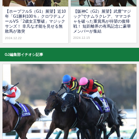
【ホープフルS（G1）展望】近10
【阪神C（G2）展望】武豊“マジ
年「G1勝利100％」クロワデュノ
ック”でナムラクレア、ママコチ
ールVS「2歳女王撃破」マジック
ャを破った重賞馬が待望の復帰
サンズ！ 非凡な才能を見せる無
戦！ 短距離界の有馬記念に豪華
敗馬が激突
メンバーが集結
2024.12.15
2024.12.22
GJ編集部イチオシ記事