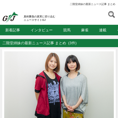
二階堂姉妹の最新ニュース記事 まとめ
S
GJ
真剣勝負の真実に切り込む
ニュースサイトGJ
新着記事
インタビュー
競馬
麻雀
連載
二階堂姉妹の最新ニュース記事 まとめ
(3件)