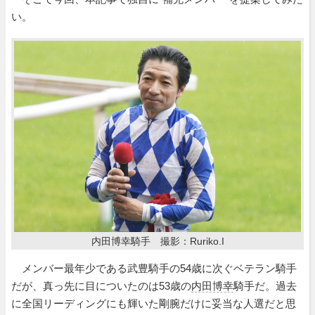
い。
内田博幸騎手 撮影：Ruriko.I
メンバー最年少である武豊騎手の54歳に次ぐベテラン騎手
だが、真っ先に目についたのは53歳の
内田博幸
騎手だ。過去
に全国リーディングにも輝いた剛腕だけに妥当な人選だと思