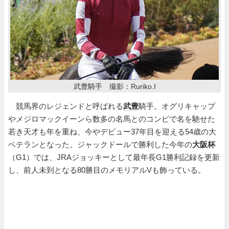
武豊騎手 撮影：Ruriko.I
競馬界のレジェンドと呼ばれる
武豊
騎手。オグリキャップ
やメジロマックイーンら数多の名馬とのコンビで名を馳せた
若き天才も年を重ね、今やデビュー37年目を迎える54歳の大
ベテランとなった。ジャックドールで勝利した今年の
大阪杯
（G1）では、JRAジョッキーとして最年長G1勝利記録を更新
し、前人未到となる80勝目のメモリアルVも飾っている。