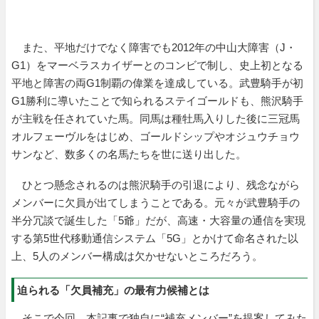
また、平地だけでなく障害でも2012年の中山大障害（J・
G1）をマーベラスカイザーとのコンビで制し、史上初となる
平地と障害の両G1制覇の偉業を達成している。武豊騎手が初
G1勝利に導いたことで知られるステイゴールドも、熊沢騎手
が主戦を任されていた馬。同馬は種牡馬入りした後に三冠馬
オルフェーヴルをはじめ、ゴールドシップやオジュウチョウ
サンなど、数多くの名馬たちを世に送り出した。
ひとつ懸念されるのは熊沢騎手の引退により、残念ながら
メンバーに欠員が出てしまうことである。元々が武豊騎手の
半分冗談で誕生した「5爺」だが、高速・大容量の通信を実現
する第5世代移動通信システム「5G」とかけて命名された以
上、5人のメンバー構成は欠かせないところだろう。
迫られる「欠員補充」の最有力候補とは
そこで今回、本記事で独自に“補充メンバー”を提案してみた