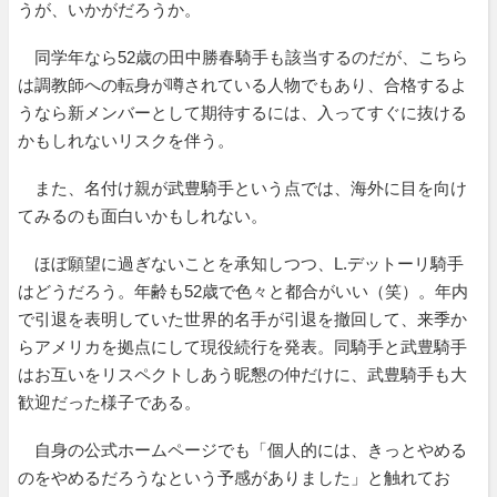
うが、いかがだろうか。
同学年なら52歳の田中勝春騎手も該当するのだが、こちら
は調教師への転身が噂されている人物でもあり、合格するよ
うなら新メンバーとして期待するには、入ってすぐに抜ける
かもしれないリスクを伴う。
また、名付け親が武豊騎手という点では、海外に目を向け
てみるのも面白いかもしれない。
ほぼ願望に過ぎないことを承知しつつ、L.デットーリ騎手
はどうだろう。年齢も52歳で色々と都合がいい（笑）。年内
で引退を表明していた世界的名手が引退を撤回して、来季か
らアメリカを拠点にして現役続行を発表。同騎手と武豊騎手
はお互いをリスペクトしあう昵懇の仲だけに、武豊騎手も大
歓迎だった様子である。
自身の公式ホームページでも「個人的には、きっとやめる
のをやめるだろうなという予感がありました」と触れてお