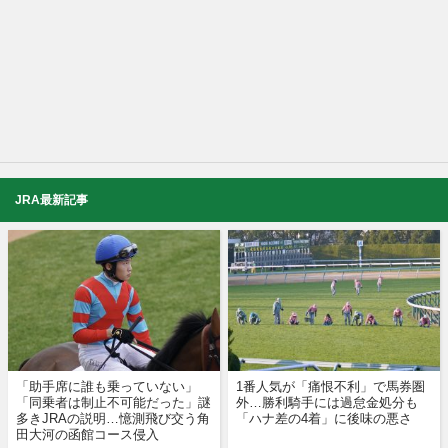
JRA最新記事
「助手席に誰も乗っていない」
1番人気が「痛恨不利」で馬券圏
「同乗者は制止不可能だった」謎
外…勝利騎手には過怠金処分も
多きJRAの説明…憶測飛び交う角
「ハナ差の4着」に後味の悪さ
田大河の函館コース侵入