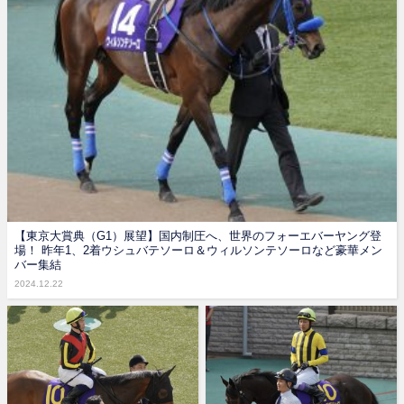
【東京大賞典（G1）展望】国内制圧へ、世界のフォーエバーヤング登
場！ 昨年1、2着ウシュバテソーロ＆ウィルソンテソーロなど豪華メン
バー集結
2024.12.22