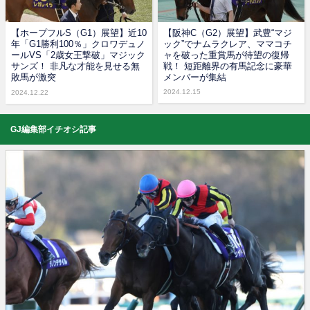
【ホープフルS（G1）展望】近10
【阪神C（G2）展望】武豊“マジ
年「G1勝利100％」クロワデュノ
ック”でナムラクレア、ママコチ
ールVS「2歳女王撃破」マジック
ャを破った重賞馬が待望の復帰
サンズ！ 非凡な才能を見せる無
戦！ 短距離界の有馬記念に豪華
敗馬が激突
メンバーが集結
2024.12.15
2024.12.22
GJ編集部イチオシ記事