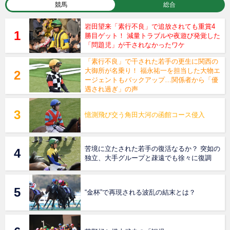
競馬
総合
岩田望来「素行不良」で追放されても重賞4
勝目ゲット！ 減量トラブルや夜遊び発覚した
「問題児」が干されなかったワケ
「素行不良」で干された若手の更生に関西の
大御所が名乗り！ 福永祐一を担当した大物エ
ージェントもバックアップ…関係者から「優
遇され過ぎ」の声
憶測飛び交う角田大河の函館コース侵入
苦境に立たされた若手の復活なるか？ 突如の
独立、大手グループと疎遠でも徐々に復調
“金杯”で再現される波乱の結末とは？