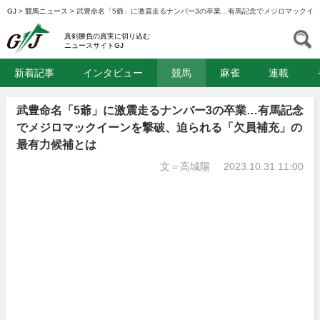
GJ
>
競馬ニュース
>
武豊命名「5爺」に激震走るナンバー3の卒業…有馬記念でメジロマックイ
GJ
S
真剣勝負の真実に切り込む
ニュースサイトGJ
新着記事
インタビュー
競馬
麻雀
連載
武豊命名「5爺」に激震走るナンバー3の卒業…有馬記念
でメジロマックイーンを撃破、迫られる「欠員補充」の
最有力候補とは
文＝高城陽
2023.10.31 11:00