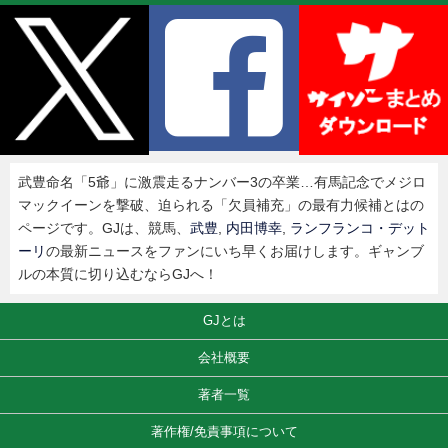
武豊命名「5爺」に激震走るナンバー3の卒業…有馬記念でメジロ
マックイーンを撃破、迫られる「欠員補充」の最有力候補とはの
ページです。GJは、競馬、
武豊
,
内田博幸
,
ランフランコ・デット
ーリ
の最新ニュースをファンにいち早くお届けします。ギャンブ
ルの本質に切り込むならGJへ！
GJとは
会社概要
著者一覧
著作権/免責事項について