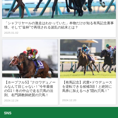
「シャフリヤールの激走はわかっていた」本物だけが知る有馬記念裏事
情。そして“金杯”で再現される波乱の結末とは？
2025.01.02
【ホープフルS】“クロワデュノー
【有馬記念】武豊×ドウデュース
ルなんて目じゃない！”今年最後
を逆転できる候補3頭！と絶対に
のG1！冬の中山で走る穴馬の法
馬券に加えるべき“隠れ穴馬！”
則、名門調教師絶賛の穴馬！
2024.12.20
2024.12.24
SNS