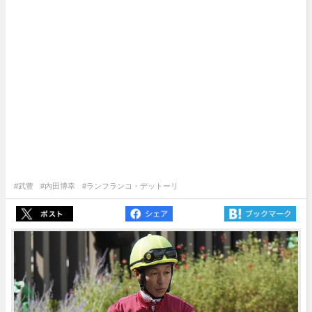
#武豊
#内田博幸
#ランフランコ・デットーリ