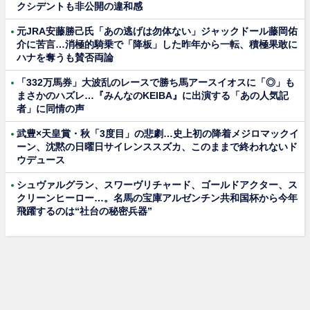
クシデントも非公開の違和感
元JRA安藤勝己氏「あの逃げは勿体ない」ジャックドール藤岡佑
介に苦言…消極的騎乗で「降板」した昨年から一転、積極果敢に
ハナを奪うも賛否両論
「332万馬券」大波乱のレースで勝ち馬アースイオスに「◎」も
まさかのハズレ…『みんなのKEIBA』に出演する「あの人気記
者」に同情の声
武豊×天皇賞・秋「3度目」の悲劇…史上初の降着メジロマックイ
ーン、沈黙の日曜日サイレンススズカ、このままで終われないド
ウデュース
シュヴァルグラン、スワーヴリチャード、ゴールドアクター、ス
クリーンヒーロー…。名馬の宝庫アルゼンチン共和国杯から今年
飛躍するのは“社台の秘密兵器”