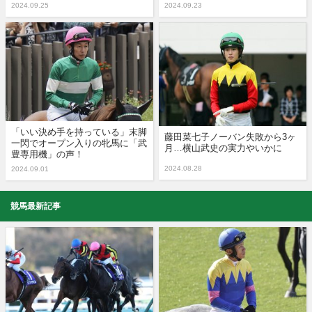
2024.09.25
2024.09.23
「いい決め手を持っている」末脚
藤田菜七子ノーバン失敗から3ヶ
一閃でオープン入りの牝馬に「武
月…横山武史の実力やいかに
豊専用機」の声！
2024.08.28
2024.09.01
競馬最新記事