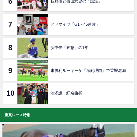
荻野極と横山武史の「誤爆」
アドマイヤ「G1・45連敗」
浜中俊「哀愁」の1年
未勝利ルーキーが「深刻理由」で乗鞍激減
池添謙一紆余曲折
重賞レース特集