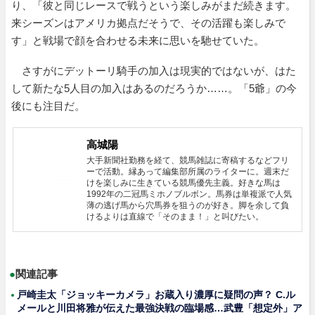
り、「彼と同じレースで戦うという楽しみがまだ続きます。
来シーズンはアメリカ拠点だそうで、その活躍も楽しみで
す」と戦場で顔を合わせる未来に思いを馳せていた。
さすがにデットーリ騎手の加入は現実的ではないが、はた
して新たな5人目の加入はあるのだろうか……。「5爺」の今
後にも注目だ。
高城陽
大手新聞社勤務を経て、競馬雑誌に寄稿するなどフリ
ーで活動。縁あって編集部所属のライターに。週末だ
けを楽しみに生きている競馬優先主義。好きな馬は
1992年の二冠馬ミホノブルボン。馬券は単複派で人気
薄の逃げ馬から穴馬券を狙うのが好き。脚を余して負
けるよりは直線で「そのまま！」と叫びたい。
●
関連記事
戸崎圭太「ジョッキーカメラ」お蔵入り濃厚に疑問の声？ C.ル
メールと川田将雅が伝えた最強決戦の臨場感…武豊「想定外」ア