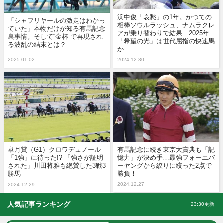
浜中俊「哀愁」の1年。かつての
「シャフリヤールの激走はわかっ
相棒ソウルラッシュ、ナムラクレ
ていた」本物だけが知る有馬記念
アが乗り替わりで結果…2025年
裏事情。そして“金杯”で再現され
「希望の光」は世代屈指の快速馬
る波乱の結末とは？
か
2025.01.02
2024.12.30
皐月賞（G1）クロワデュノール
有馬記念に続き東京大賞典も「記
「1強」に待った!? 「強さが証明
憶力」が決め手…最強フォーエバ
された」川田将雅も絶賛した3戦3
ーヤングから絞りに絞った2点で
勝馬
勝負！
2024.12.27
2024.12.29
人気記事ランキング
23:30更新