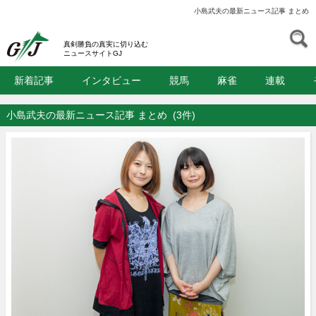
小島武夫の最新ニュース記事 まとめ
S
GJ
真剣勝負の真実に切り込む
ニュースサイトGJ
新着記事
インタビュー
競馬
麻雀
連載
小島武夫の最新ニュース記事 まとめ
(3件)