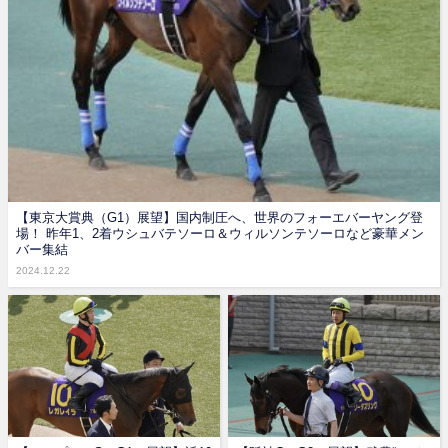
【東京大賞典（G1）展望】国内制圧へ、世界のフォーエバーヤング登
場！ 昨年1、2着ウシュバテソーロ＆ウィルソンテソーロなど豪華メン
バー集結
2024.12.22