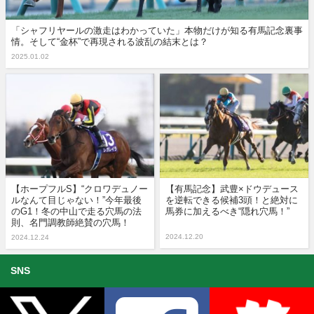
「シャフリヤールの激走はわかっていた」本物だけが知る有馬記念裏事
情。そして“金杯”で再現される波乱の結末とは？
2025.01.02
【ホープフルS】“クロワデュノー
【有馬記念】武豊×ドウデュース
ルなんて目じゃない！”今年最後
を逆転できる候補3頭！と絶対に
のG1！冬の中山で走る穴馬の法
馬券に加えるべき“隠れ穴馬！”
則、名門調教師絶賛の穴馬！
2024.12.20
2024.12.24
SNS