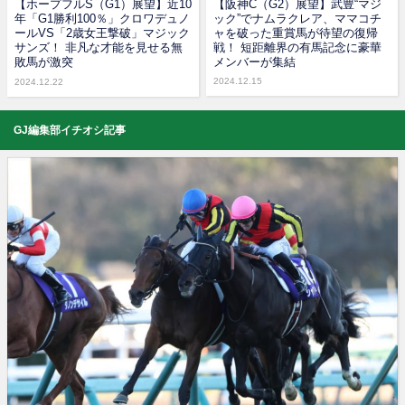
【ホープフルS（G1）展望】近10
【阪神C（G2）展望】武豊“マジ
年「G1勝利100％」クロワデュノ
ック”でナムラクレア、ママコチ
ールVS「2歳女王撃破」マジック
ャを破った重賞馬が待望の復帰
サンズ！ 非凡な才能を見せる無
戦！ 短距離界の有馬記念に豪華
敗馬が激突
メンバーが集結
2024.12.15
2024.12.22
GJ編集部イチオシ記事