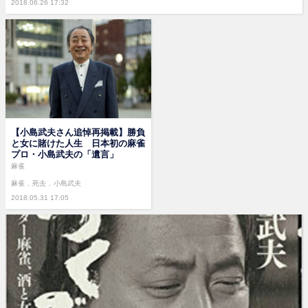
2018.06.26 17:32
【小島武夫さん追悼再掲載】勝負
と女に賭けた人生 日本初の麻雀
プロ・小島武夫の「遺言」
麻雀
麻雀
死去
小島武夫
2018.05.31 17:05