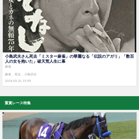
小島武夫さん死去「ミスター麻雀」の華麗なる「伝説のアガリ」「数百
人の女を抱いた」破天荒人生に幕
麻雀
麻雀
死去
小島武夫
2018.05.31 15:55
重賞レース特集