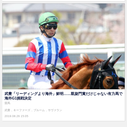
武豊「リーディングより海外」鮮明……凱旋門賞だけじゃない有力馬で
海外G1挑戦決定
競馬
武豊
キーファーズ
ブルーム
サヴァラン
2019.08.26 15:05