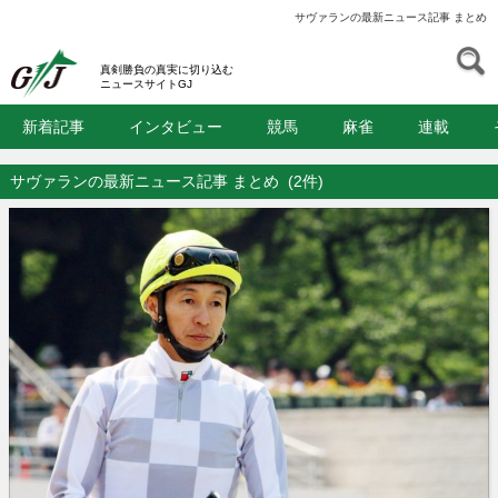
サヴァランの最新ニュース記事 まとめ
S
GJ
真剣勝負の真実に切り込む
ニュースサイトGJ
新着記事
インタビュー
競馬
麻雀
連載
サヴァランの最新ニュース記事 まとめ
(2件)