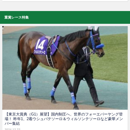
重賞レース特集
【東京大賞典（G1）展望】国内制圧へ、世界のフォーエバーヤング登
場！ 昨年1、2着ウシュバテソーロ＆ウィルソンテソーロなど豪華メン
バー集結
2024.12.22