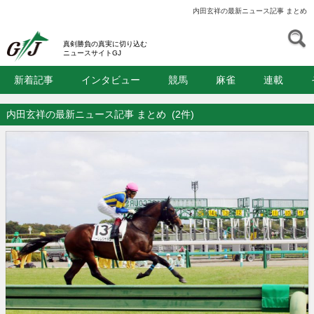
内田玄祥の最新ニュース記事 まとめ
S
GJ
真剣勝負の真実に切り込む
ニュースサイトGJ
新着記事
インタビュー
競馬
麻雀
連載
内田玄祥の最新ニュース記事 まとめ
(2件)