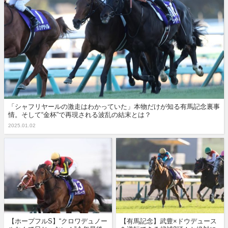
「シャフリヤールの激走はわかっていた」本物だけが知る有馬記念裏事
情。そして“金杯”で再現される波乱の結末とは？
2025.01.02
【ホープフルS】“クロワデュノー
【有馬記念】武豊×ドウデュース