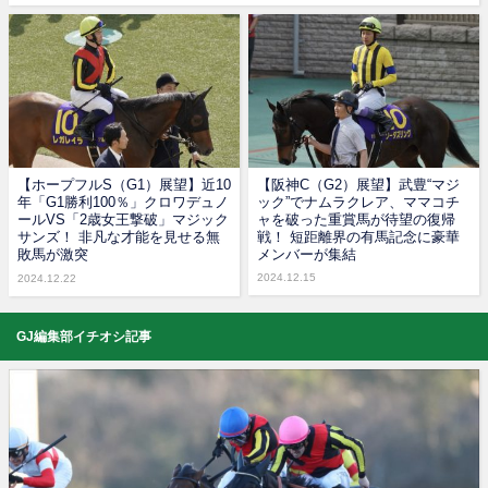
【ホープフルS（G1）展望】近10
【阪神C（G2）展望】武豊“マジ
年「G1勝利100％」クロワデュノ
ック”でナムラクレア、ママコチ
ールVS「2歳女王撃破」マジック
ャを破った重賞馬が待望の復帰
サンズ！ 非凡な才能を見せる無
戦！ 短距離界の有馬記念に豪華
敗馬が激突
メンバーが集結
2024.12.15
2024.12.22
GJ編集部イチオシ記事