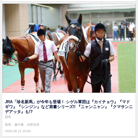
JRA「珍名新馬」が今年も登場！ シゲル軍団は『カイチョウ』『マド
ギワ』『シンジン』など肩書シリーズ!! 『ニャンニャン』『クマサンニ
デアッタ』も!?
競馬
新馬
森中蕃
内田玄祥
2020.06.12 10:00