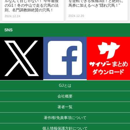
ルなんて目じゃない！”今年最後
を逆転できる候補3頭！と絶対に
のG1！冬の中山で走る穴馬の法
馬券に加えるべき“隠れ穴馬！”
則、名門調教師絶賛の穴馬！
2024.12.20
2024.12.24
SNS
GJとは
会社概要
著者一覧
著作権/免責事項について
個人情報保護方針について