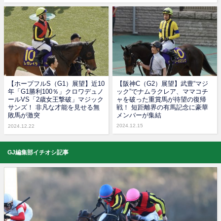
【ホープフルS（G1）展望】近10
【阪神C（G2）展望】武豊“マジ
年「G1勝利100％」クロワデュノ
ック”でナムラクレア、ママコチ
ールVS「2歳女王撃破」マジック
ャを破った重賞馬が待望の復帰
サンズ！ 非凡な才能を見せる無
戦！ 短距離界の有馬記念に豪華
敗馬が激突
メンバーが集結
2024.12.15
2024.12.22
GJ編集部イチオシ記事