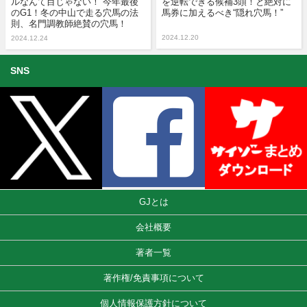
ルなんて目じゃない！”今年最後
を逆転できる候補3頭！と絶対に
のG1！冬の中山で走る穴馬の法
馬券に加えるべき“隠れ穴馬！”
則、名門調教師絶賛の穴馬！
2024.12.20
2024.12.24
SNS
GJとは
会社概要
著者一覧
著作権/免責事項について
個人情報保護方針について