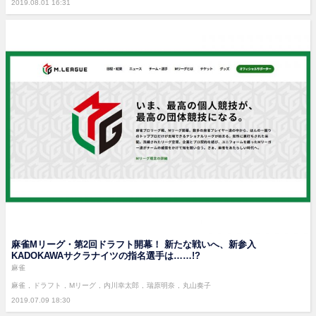
2019.08.01 16:31
麻雀Mリーグ・第2回ドラフト開幕！ 新たな戦いへ、新参入
KADOKAWAサクラナイツの指名選手は……!?
麻雀
麻雀
ドラフト
Mリーグ
内川幸太郎
瑞原明奈
丸山奏子
2019.07.09 18:30