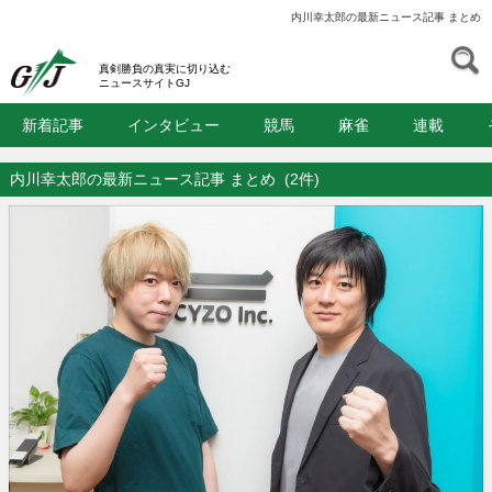
内川幸太郎の最新ニュース記事 まとめ
S
GJ
真剣勝負の真実に切り込む
ニュースサイトGJ
新着記事
インタビュー
競馬
麻雀
連載
内川幸太郎の最新ニュース記事 まとめ
(2件)