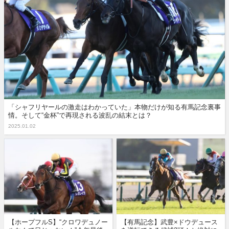
「シャフリヤールの激走はわかっていた」本物だけが知る有馬記念裏事
情。そして“金杯”で再現される波乱の結末とは？
2025.01.02
【ホープフルS】“クロワデュノー
【有馬記念】武豊×ドウデュース