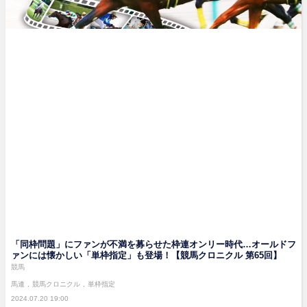
「同枠問題」にファンが不満を募らせた枠連オンリー時代…オールドフ
ァンには懐かしい「単枠指定」も登場！【競馬クロニクル 第65回】
競馬
馬連
競馬クロニクル
単枠指定
2024.07.20 19:00