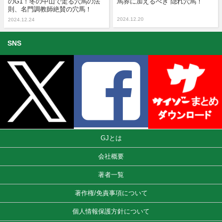
のG1！冬の中山で走る穴馬の法
馬券に加えるべき“隠れ穴馬！”
則、名門調教師絶賛の穴馬！
2024.12.20
2024.12.24
SNS
GJとは
会社概要
著者一覧
著作権/免責事項について
個人情報保護方針について