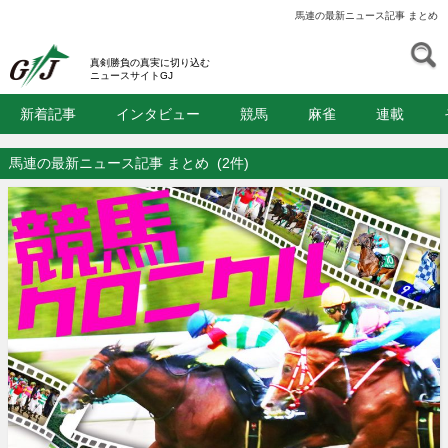
馬連の最新ニュース記事 まとめ
S
GJ
真剣勝負の真実に切り込む
ニュースサイトGJ
新着記事
インタビュー
競馬
麻雀
連載
馬連の最新ニュース記事 まとめ
(2件)