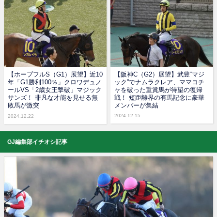
【ホープフルS（G1）展望】近10
【阪神C（G2）展望】武豊“マジ
年「G1勝利100％」クロワデュノ
ック”でナムラクレア、ママコチ
ールVS「2歳女王撃破」マジック
ャを破った重賞馬が待望の復帰
サンズ！ 非凡な才能を見せる無
戦！ 短距離界の有馬記念に豪華
敗馬が激突
メンバーが集結
2024.12.15
2024.12.22
GJ編集部イチオシ記事