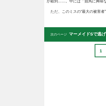
が殺到……。中には「競馬に興味
ただ、このミスの“最大の被害者
マーメイドSで逃げ
次のページ
1