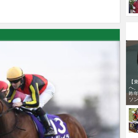
【
へ
昨
ソ