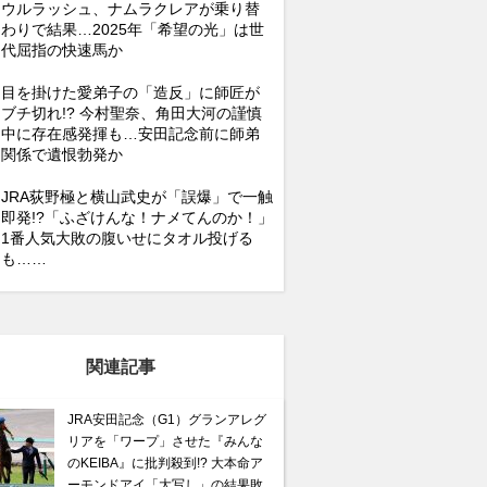
ウルラッシュ、ナムラクレアが乗り替
わりで結果…2025年「希望の光」は世
代屈指の快速馬か
目を掛けた愛弟子の「造反」に師匠が
ブチ切れ!? 今村聖奈、角田大河の謹慎
中に存在感発揮も…安田記念前に師弟
関係で遺恨勃発か
JRA荻野極と横山武史が「誤爆」で一触
即発!?「ふざけんな！ナメてんのか！」
1番人気大敗の腹いせにタオル投げる
も……
関連記事
JRA安田記念（G1）グランアレグ
リアを「ワープ」させた『みんな
のKEIBA』に批判殺到!? 大本命ア
ーモンドアイ「大写し」の結果敗