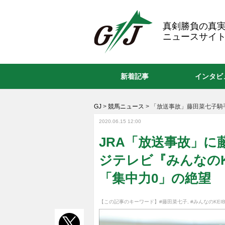
GJ
真剣勝負の真
ニュースサイト
新着記事
インタビ
GJ
>
競馬ニュース
>
「放送事故」藤田菜七子騎手
2020.06.15 12:00
JRA「放送事故」に
ジテレビ『みんなのK
「集中力0」の絶望
【この記事のキーワード】
#藤田菜七子
,
#みんなのKEI