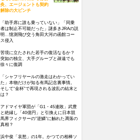
灸、エージェントも契約
解除の大ピンチ
「助手席に誰も乗っていない」「同乗
者は制止不可能だった」謎多きJRAの説
明…憶測飛び交う角田大河の函館コー
ス侵入
苦境に立たされた若手の復活なるか？
突如の独立、大手グループと疎遠でも
徐々に復調
「シャフリヤールの激走はわかってい
た」本物だけが知る有馬記念裏事情。
そして“金杯”で再現される波乱の結末と
は？
アドマイヤ軍団が「G1・45連敗」武豊
と絶縁し「40億円」と引換えに日本競
馬界フィクサーの”逆鱗”に触れた凋落の
真相？
浜中俊「哀愁」の1年。かつての相棒ソ