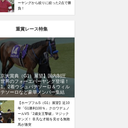
ーヤングから絞りに絞った2点で勝
負！
重賞レース特集
東京大賞典（G1）展望】国内制圧
、世界のフォーエバーヤング登場！
年1、2着ウシュバテソーロ＆ウィル
ンテソーロなど豪華メンバー集結
【ホープフルS（G1）展望】近10
年「G1勝利100％」クロワデュノ
ールVS「2歳女王撃破」マジック
サンズ！ 非凡な才能を見せる無敗
馬が激突