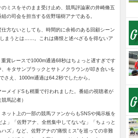
のミスをそのまま受け止め、競馬評論家の井崎脩五
番組の司会を担当する佐野瑞樹アナである。
仕方ないとしても、時間的に余裕のある回顧シーン
”しまうとは……。これは痛恨と述べざるを得ないア
、重賞レースで1000m通過68秒はちょっと遅すぎです
中、キタサンブラックとサトノクラウンが叩き合いを
でさえ、1000m通過は64.2秒でしたから。
マーメイドSも稍重で行われました。番組の視聴者が
（競馬記者）
ネット上の一部の競馬ファンからもSNSや掲示板を
だよ」「佐野アナ、全然集中してないな」「ちょっと
ハズ」など、佐野アナの“痛恨ミス”を巡っての非難