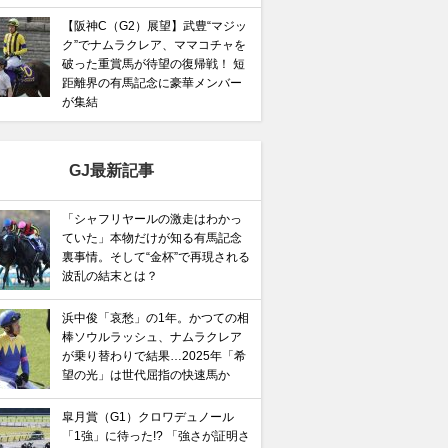
【阪神C（G2）展望】武豊“マジッ
ク”でナムラクレア、ママコチャを
破った重賞馬が待望の復帰戦！ 短
馬記念】武豊×ドウデュースを逆転できる候補3頭！と絶
距離界の有馬記念に豪華メンバー
“隠れ穴馬！”
が集結
GJ最新記事
「シャフリヤールの激走はわかっ
ていた」本物だけが知る有馬記念
裏事情。そして“金杯”で再現される
波乱の結末とは？
浜中俊「哀愁」の1年。かつての相
棒ソウルラッシュ、ナムラクレア
が乗り替わりで結果…2025年「希
望の光」は世代屈指の快速馬か
皐月賞（G1）クロワデュノール
「1強」に待った!? 「強さが証明さ