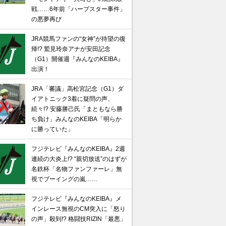
戦……6年前「ハープスター事件」
の悪夢再び
JRA競馬ファンの“女神”が待望の復
帰!? 鷲見玲奈アナが安田記念
（G1）開催週『みんなのKEIBA』
出演！
JRA「審議」高松宮記念（G1）ダ
イアトニック3着に疑問の声、
続々!? 安藤勝己氏「まともなら勝
ち負け」みんなのKEIBA「明らか
に勝っていた」
フジテレビ『みんなのKEIBA』2週
連続の大炎上!? “親切放送”のはずが
名鉄杯「名物ファンファーレ」無
視でブーイングの嵐……
フジテレビ『みんなのKEIBA』メ
インレース無視のCM突入に「怒り
の声」殺到!? 格闘技RIZIN「最悪」