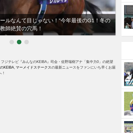
ノールなんて目じゃない！”今年最後のG1！冬の
【有
教師絶賛の穴馬！
るべき
? フジテレビ『みんなのKEIBA』司会・佐野瑞樹アナ「集中力0」の絶望
のKEIBA
,
マーメイドステークス
の最新ニュースをファンにいち早くお届
へ！