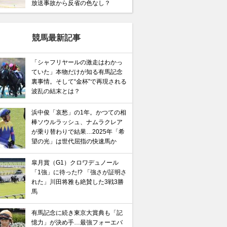
放送事故から反省の色なし？
競馬最新記事
「シャフリヤールの激走はわかっ
ていた」本物だけが知る有馬記念
裏事情。そして“金杯”で再現される
波乱の結末とは？
浜中俊「哀愁」の1年。かつての相
棒ソウルラッシュ、ナムラクレア
が乗り替わりで結果…2025年「希
望の光」は世代屈指の快速馬か
皐月賞（G1）クロワデュノール
「1強」に待った!? 「強さが証明さ
れた」川田将雅も絶賛した3戦3勝
馬
有馬記念に続き東京大賞典も「記
憶力」が決め手…最強フォーエバ