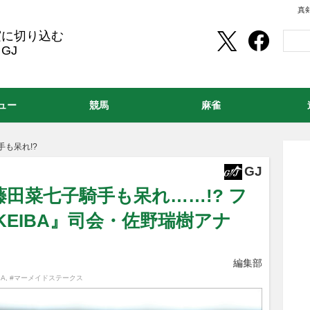
真
実に切り込む
GJ
ュー
競馬
麻雀
も呆れ!?
GJ
藤田菜七子騎手も呆れ……!? フ
EIBA』司会・佐野瑞樹アナ
編集部
BA
,
#マーメイドステークス