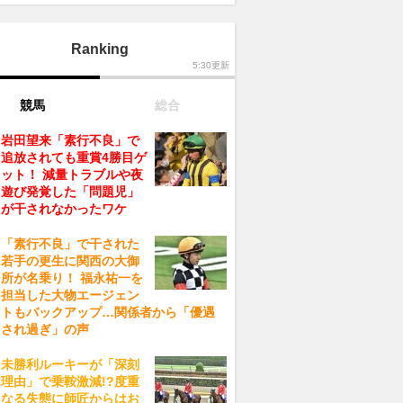
Ranking
5:30更新
競馬
総合
岩田望来「素行不良」で
追放されても重賞4勝目ゲ
ット！ 減量トラブルや夜
遊び発覚した「問題児」
が干されなかったワケ
「素行不良」で干された
若手の更生に関西の大御
所が名乗り！ 福永祐一を
担当した大物エージェン
トもバックアップ…関係者から「優遇
され過ぎ」の声
未勝利ルーキーが「深刻
理由」で乗鞍激減!?度重
なる失態に師匠からはお