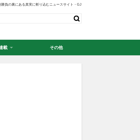
剣勝負の裏にある真実に斬り込むニュースサイト・GJ
連載
その他
・