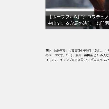
る有馬記念裏事情。そ
【ホープフルS】“クロワデュ
中山で走る穴馬の法則、名門調
JRA「放送事故」に藤田菜七子騎手も呆れ……!
のページです。GJは、競馬、
藤田菜七子
,
みんな
けします。ギャンブルの本質に切り込むならGJ