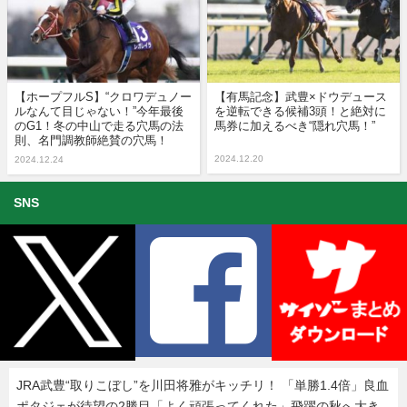
【ホープフルS】“クロワデュノー
【有馬記念】武豊×ドウデュース
ルなんて目じゃない！”今年最後
を逆転できる候補3頭！と絶対に
のG1！冬の中山で走る穴馬の法
馬券に加えるべき“隠れ穴馬！”
則、名門調教師絶賛の穴馬！
2024.12.20
2024.12.24
SNS
JRA武豊“取りこぼし”を川田将雅がキッチリ！ 「単勝1.4倍」良血
ポタジェが待望の2勝目「よく頑張ってくれた」飛躍の秋へ大き