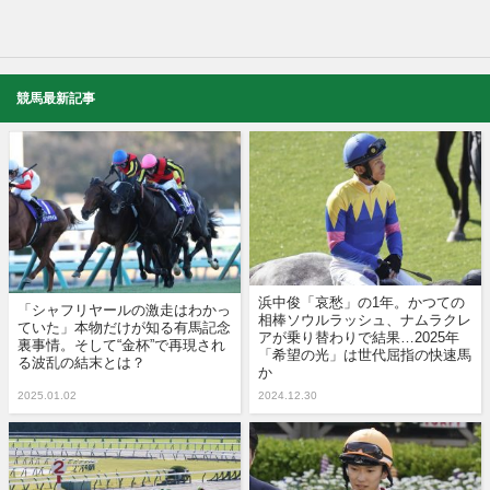
競馬最新記事
浜中俊「哀愁」の1年。かつての
「シャフリヤールの激走はわかっ
相棒ソウルラッシュ、ナムラクレ
ていた」本物だけが知る有馬記念
アが乗り替わりで結果…2025年
裏事情。そして“金杯”で再現され
「希望の光」は世代屈指の快速馬
る波乱の結末とは？
か
2025.01.02
2024.12.30