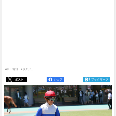
#川田将雅
#ポタジェ