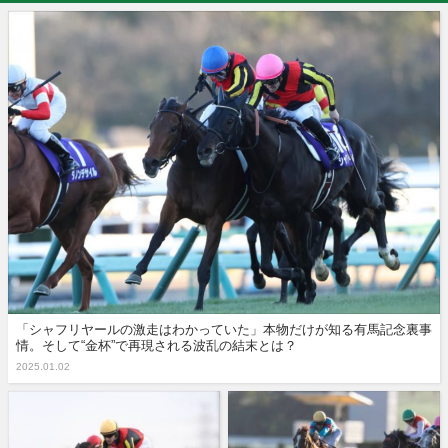
「シャフリヤールの激走はわかっていた」本物だけが知る有馬記念裏事
情。そして“金杯”で再現される波乱の結末とは？
2025.01.02