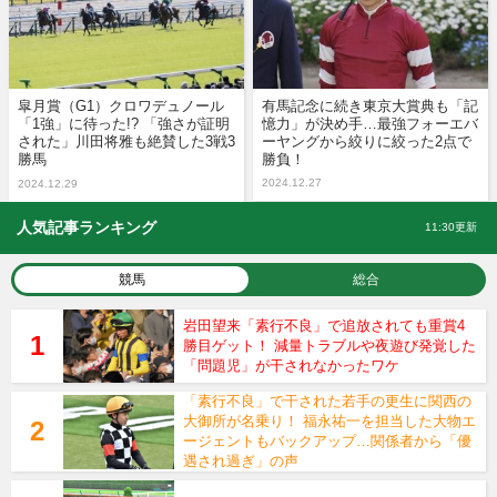
皐月賞（G1）クロワデュノール
有馬記念に続き東京大賞典も「記
「1強」に待った!? 「強さが証明
憶力」が決め手…最強フォーエバ
された」川田将雅も絶賛した3戦3
ーヤングから絞りに絞った2点で
勝馬
勝負！
2024.12.27
2024.12.29
人気記事ランキング
11:30更新
競馬
総合
岩田望来「素行不良」で追放されても重賞4
勝目ゲット！ 減量トラブルや夜遊び発覚した
「問題児」が干されなかったワケ
「素行不良」で干された若手の更生に関西の
大御所が名乗り！ 福永祐一を担当した大物エ
ージェントもバックアップ…関係者から「優
遇され過ぎ」の声