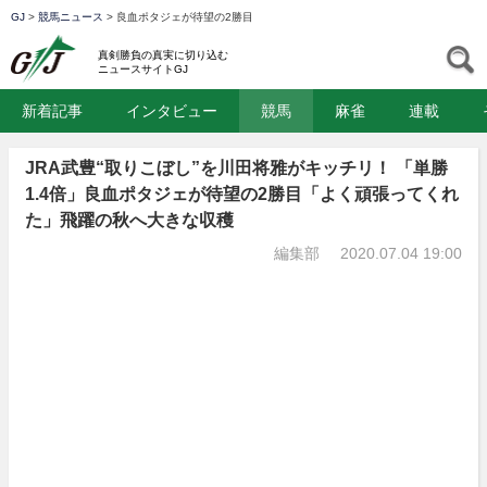
GJ
>
競馬ニュース
>
良血ポタジェが待望の2勝目
GJ
S
真剣勝負の真実に切り込む
ニュースサイトGJ
新着記事
インタビュー
競馬
麻雀
連載
JRA武豊“取りこぼし”を川田将雅がキッチリ！ 「単勝
1.4倍」良血ポタジェが待望の2勝目「よく頑張ってくれ
た」飛躍の秋へ大きな収穫
編集部
2020.07.04 19:00