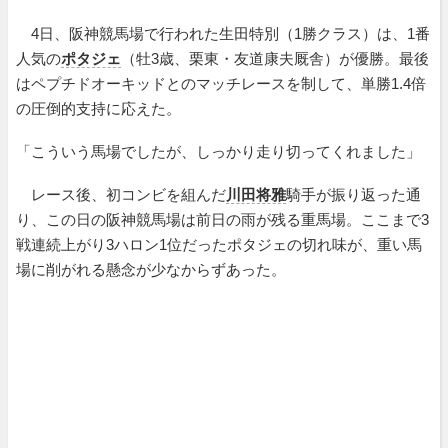
4日、阪神競馬場で行われた生田特別（1勝クラス）は、1番
人気の
ポタジェ
（牡3歳、栗東・友道康夫厩舎）が優勝。最後
はペプチドオーキッドとのマッチレースを制して、単勝1.4倍
の圧倒的支持に応えた。
「こういう馬場でしたが、しっかり走り切ってくれました」
レース後、初コンビを組んだ
川田将雅
騎手が振り返った通
り、この日の阪神競馬場は前日の雨が残る重馬場。ここまで3
戦連続上がり3ハロン1位だったポタジェの切れ味が、重い馬
場に削がれる懸念が少なからずあった。