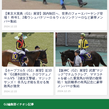
【東京大賞典（G1）展望】国内制圧へ、世界のフォーエバーヤング登
場！ 昨年1、2着ウシュバテソーロ＆ウィルソンテソーロなど豪華メン
バー集結
2024.12.22
【ホープフルS（G1）展望】近10
【阪神C（G2）展望】武豊“マジ
年「G1勝利100％」クロワデュノ
ック”でナムラクレア、ママコチ
ールVS「2歳女王撃破」マジック
ャを破った重賞馬が待望の復帰
サンズ！ 非凡な才能を見せる無
戦！ 短距離界の有馬記念に豪華
敗馬が激突
メンバーが集結
2024.12.15
2024.12.22
GJ編集部イチオシ記事