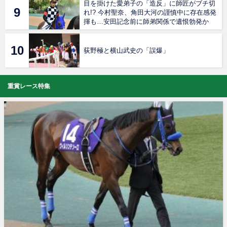
目を掛けた愛弟子の「造反」に師匠がブチ切
れ!? 今村聖奈、角田大河の謹慎中に存在感発
揮も…安田記念前に師弟関係で遺恨勃発か
荻野極と横山武史の「誤爆」
重賞レース特集