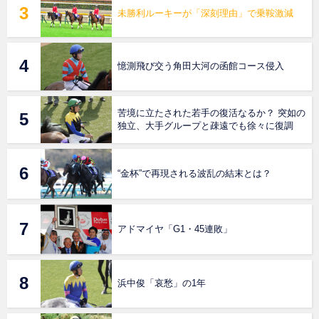
未勝利ルーキーが「深刻理由」で乗鞍激減
憶測飛び交う角田大河の函館コース侵入
苦境に立たされた若手の復活なるか？ 突如の
独立、大手グループと疎遠でも徐々に復調
“金杯”で再現される波乱の結末とは？
アドマイヤ「G1・45連敗」
浜中俊「哀愁」の1年