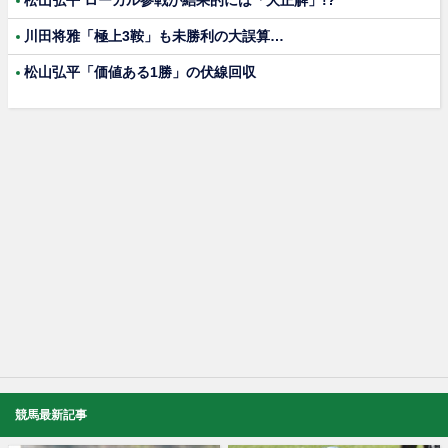
川田将雅「極上3鞍」も未勝利の大誤算…
松山弘平「価値ある1勝」の伏線回収
競馬最新記事