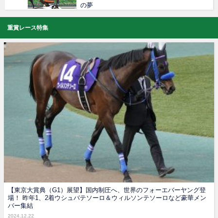
の夢
重賞レース特集
【東京大賞典（G1）展望】国内制圧へ、世界のフォーエバーヤング登
場！ 昨年1、2着ウシュバテソーロ＆ウィルソンテソーロなど豪華メン
バー集結
2024.12.22