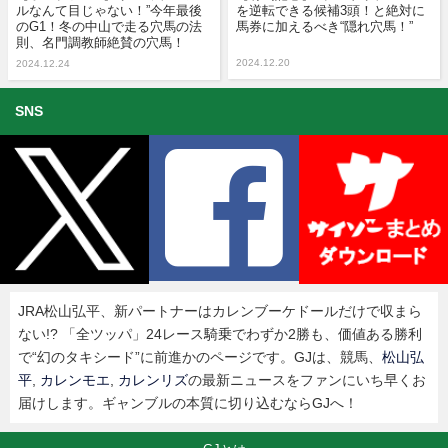
ルなんて目じゃない！”今年最後
を逆転できる候補3頭！と絶対に
のG1！冬の中山で走る穴馬の法
馬券に加えるべき“隠れ穴馬！”
則、名門調教師絶賛の穴馬！
2024.12.20
2024.12.24
SNS
JRA松山弘平、新パートナーはカレンブーケドールだけで収まら
ない!? 「全ツッパ」24レース騎乗でわずか2勝も、価値ある勝利
で“幻のタキシード”に前進かのページです。GJは、競馬、
松山弘
平
,
カレンモエ
,
カレンリズ
の最新ニュースをファンにいち早くお
届けします。ギャンブルの本質に切り込むならGJへ！