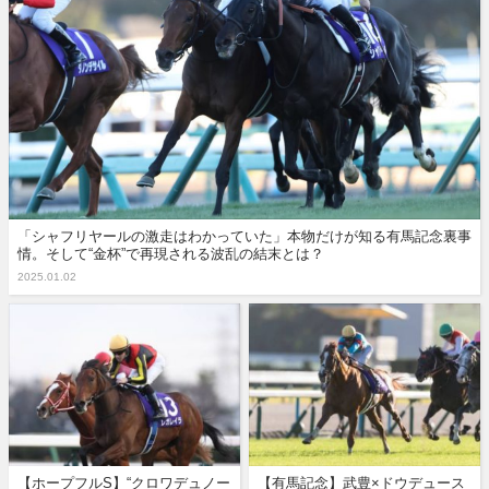
「シャフリヤールの激走はわかっていた」本物だけが知る有馬記念裏事
情。そして“金杯”で再現される波乱の結末とは？
2025.01.02
【ホープフルS】“クロワデュノー
【有馬記念】武豊×ドウデュース