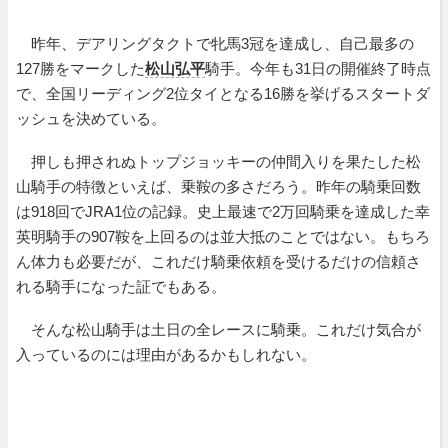
昨年、デアリングタクトで牝馬3冠を達成し、自己最多の
127勝をマークした
松山弘平
騎手。今年も31日の開催終了時点
で、全国リーディング2位タイとなる16勝を挙げるスタートダ
ッシュを決めている。
押しも押されぬトップジョッキーの仲間入りを果たした松
山騎手の特徴といえば、乗鞍の多さだろう。昨年の騎乗回数
は918回でJRA1位の記録。史上最速で2万回騎乗を達成した幸
英明騎手の907鞍を上回るのは並大抵のことではない。もちろ
ん体力も必要だが、これだけ騎乗依頼を受けるだけの信頼さ
れる騎手になった証でもある。
そんな松山騎手は土日の全レースに騎乗。これだけ気合が
入っているのには理由があるかもしれない。