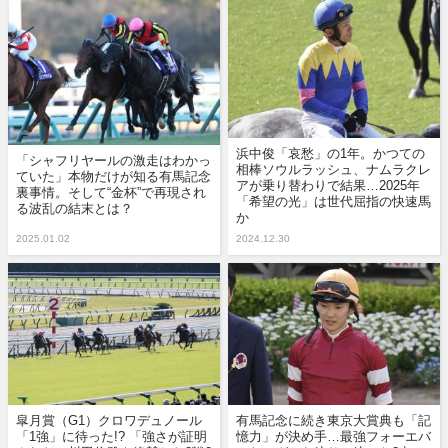
浜中俊「哀愁」の1年。かつての
「シャフリヤールの激走はわかっ
相棒ソウルラッシュ、ナムラクレ
ていた」本物だけが知る有馬記念
アが乗り替わりで結果…2025年
裏事情。そして“金杯”で再現され
「希望の光」は世代屈指の快速馬
る波乱の結末とは？
か
2025.01.02
2024.12.30
皐月賞（G1）クロワデュノール
有馬記念に続き東京大賞典も「記
「1強」に待った!? 「強さが証明
憶力」が決め手…最強フォーエバ