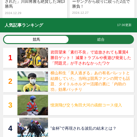
された」川田将雅も絶賛した3戦3
ーヤングから絞りに絞った2点で
勝馬
勝負！
2024.12.27
2024.12.29
人気記事ランキング
17:30更新
競馬
総合
岩田望来「素行不良」で追放されても重賞4
勝目ゲット！ 減量トラブルや夜遊び発覚した
「問題児」が干されなかったワケ
横山和生「美人過ぎる」あの有名バレットと
結婚していた。当時は競馬ファンの間でも話
題、タイトルホルダー活躍の裏に「内助の
功」効果バッチリ
憶測飛び交う角田大河の函館コース侵入
“金杯”で再現される波乱の結末とは？