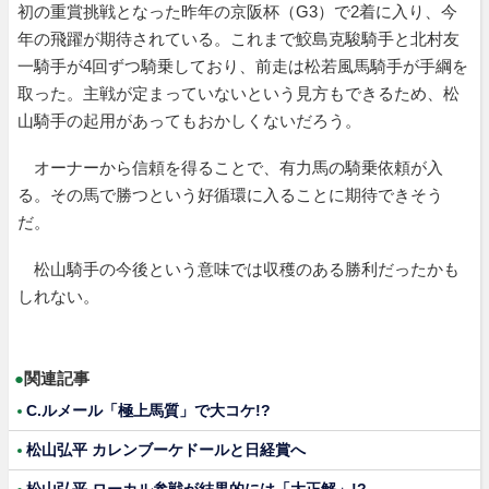
初の重賞挑戦となった昨年の京阪杯（G3）で2着に入り、今
年の飛躍が期待されている。これまで鮫島克駿騎手と北村友
一騎手が4回ずつ騎乗しており、前走は松若風馬騎手が手綱を
取った。主戦が定まっていないという見方もできるため、松
山騎手の起用があってもおかしくないだろう。
オーナーから信頼を得ることで、有力馬の騎乗依頼が入
る。その馬で勝つという好循環に入ることに期待できそう
だ。
松山騎手の今後という意味では収穫のある勝利だったかも
しれない。
●
関連記事
C.ルメール「極上馬質」で大コケ!?
松山弘平 カレンブーケドールと日経賞へ
松山弘平 ローカル参戦が結果的には「大正解」!?