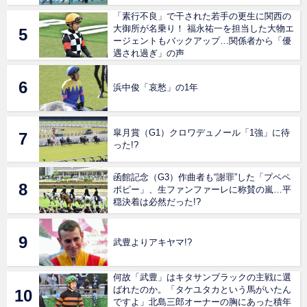
「素行不良」で干された若手の更生に関西の
大御所が名乗り！ 福永祐一を担当した大物エ
ージェントもバックアップ…関係者から「優
遇され過ぎ」の声
浜中俊「哀愁」の1年
皐月賞（G1）クロワデュノール「1強」に待
った!?
函館記念（G3）作曲者も“謝罪”した「プペペ
ポピー」、生ファンファーレに称賛の嵐…平
穏決着は必然だった!?
武豊よりアキヤマ!?
何故「武豊」はキタサンブラックの主戦に選
ばれたのか。「タケユタカという馬がいたん
ですよ」北島三郎オーナーの胸にあった積年