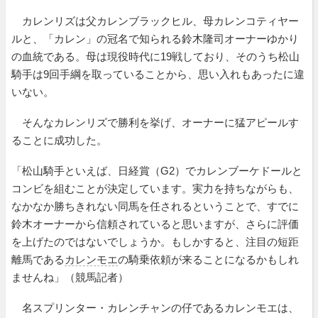
カレンリズは父カレンブラックヒル、母カレンコティヤー
ルと、「カレン」の冠名で知られる鈴木隆司オーナーゆかり
の血統である。母は現役時代に19戦しており、そのうち松山
騎手は9回手綱を取っていることから、思い入れもあったに違
いない。
そんなカレンリズで勝利を挙げ、オーナーに猛アピールす
ることに成功した。
「松山騎手といえば、日経賞（G2）でカレンブーケドールと
コンビを組むことが決定しています。実力を持ちながらも、
なかなか勝ちきれない同馬を任されるということで、すでに
鈴木オーナーから信頼されていると思いますが、さらに評価
を上げたのではないでしょうか。もしかすると、注目の短距
離馬である
カレンモエ
の騎乗依頼が来ることになるかもしれ
ませんね」（競馬記者）
名スプリンター・カレンチャンの仔であるカレンモエは、