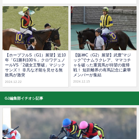
【ホープフルS（G1）展望】近10
【阪神C（G2）展望】武豊“マジ
年「G1勝利100％」クロワデュノ
ック”でナムラクレア、ママコチ
ールVS「2歳女王撃破」マジック
ャを破った重賞馬が待望の復帰
サンズ！ 非凡な才能を見せる無
戦！ 短距離界の有馬記念に豪華
敗馬が激突
メンバーが集結
2024.12.15
2024.12.22
GJ編集部イチオシ記事