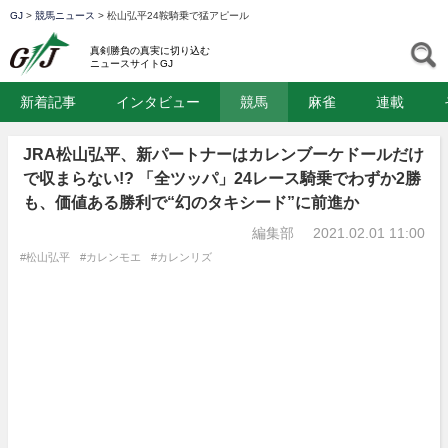
GJ
>
競馬ニュース
>
松山弘平24鞍騎乗で猛アピール
GJ
S
真剣勝負の真実に切り込む
ニュースサイトGJ
新着記事
インタビュー
競馬
麻雀
連載
JRA松山弘平、新パートナーはカレンブーケドールだけ
で収まらない!? 「全ツッパ」24レース騎乗でわずか2勝
も、価値ある勝利で“幻のタキシード”に前進か
編集部
2021.02.01 11:00
#松山弘平
#カレンモエ
#カレンリズ