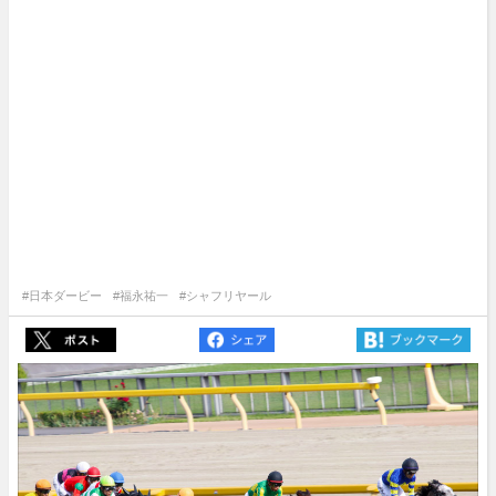
#日本ダービー
#福永祐一
#シャフリヤール