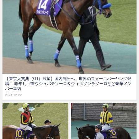
【東京大賞典（G1）展望】国内制圧へ、世界のフォーエバーヤング登
場！ 昨年1、2着ウシュバテソーロ＆ウィルソンテソーロなど豪華メン
バー集結
2024.12.22