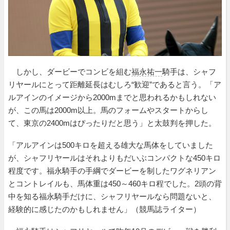
しかし、ダービーでコンビを組む
福永祐一
騎手は、シャフ
リヤールにとって距離延長はむしろ“歓迎”であると言う。「ア
ルアインのイメージから2000mまでと思われるかもしれない
が、この馬は2000m以上。馬のフォームやスタートからし
て、東京の2400mはぴったりだと思う」と太鼓判を押した。
「アルアインは500キロを超える雄大な馬体をしていました
が、シャフリヤールはそれよりもだいぶコンパクトな450キロ
程度です。福永騎手の手綱でダービーを制したワグネリアン
とコントレイルも、馬体重は450～460キロ程でした。2頭の背
中を知る福永騎手だけに、シャフリヤールなら問題ないと、
経験的に感じたのかもしれません」（競馬誌ライター）