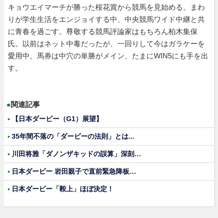
キョウエイマーチが勝った桜花賞から競馬を見始める。まわ
りが学生生活をエンジョイする中、中央競馬ワイド中継と共
に青春を過ごす。尊敬する競馬評論家はもちろん柏木集保
氏。以前はネット中毒だったが、一回りして今はガラケーを
愛用中。馬券は中穴の単勝がメイン、たまにWIN5にも手を出
す。
●
関連記事
【日本ダービー（G1）展望】
35年間不落の「ダービーの法則」とは...
川田将雅「ダノンザキッドの誤算」深刻…
日本ダービー 岩田親子で直前緊急降板…
日本ダービー「鞍上」ほぼ決定！