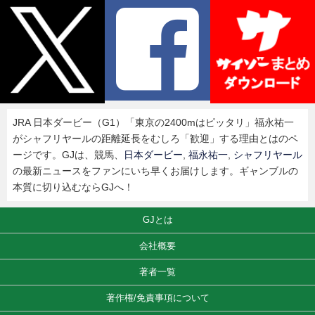
JRA 日本ダービー（G1）「東京の2400mはピッタリ」福永祐一
がシャフリヤールの距離延長をむしろ「歓迎」する理由とはのペ
ージです。GJは、競馬、
日本ダービー
,
福永祐一
,
シャフリヤール
の最新ニュースをファンにいち早くお届けします。ギャンブルの
本質に切り込むならGJへ！
GJとは
会社概要
著者一覧
著作権/免責事項について