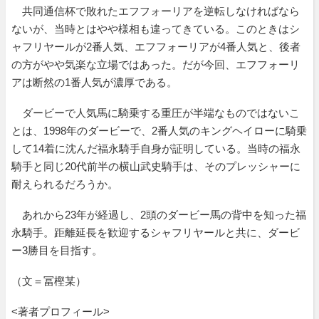
共同通信杯で敗れたエフフォーリアを逆転しなければなら
ないが、当時とはやや様相も違ってきている。このときはシ
ャフリヤールが2番人気、エフフォーリアが4番人気と、後者
の方がやや気楽な立場ではあった。だが今回、エフフォーリ
アは断然の1番人気が濃厚である。
ダービーで人気馬に騎乗する重圧が半端なものではないこ
とは、1998年のダービーで、2番人気のキングヘイローに騎乗
して14着に沈んだ福永騎手自身が証明している。当時の福永
騎手と同じ20代前半の横山武史騎手は、そのプレッシャーに
耐えられるだろうか。
あれから23年が経過し、2頭のダービー馬の背中を知った福
永騎手。距離延長を歓迎するシャフリヤールと共に、ダービ
ー3勝目を目指す。
（文＝冨樫某）
<著者プロフィール>