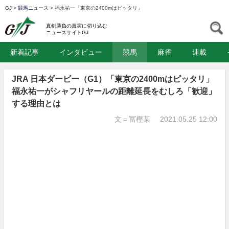
GJ
>
競馬ニュース
>
福永祐一「東京の2400mはピッタリ」
GJ
S
真剣勝負の真実に切り込む
ニュースサイトGJ
新着記事
インタビュー
競馬
麻雀
連載
JRA 日本ダービー（G1）「東京の2400mはピッタリ」
福永祐一がシャフリヤールの距離延長をむしろ「歓迎」
する理由とは
文＝冨樫某
2021.05.25 12:00