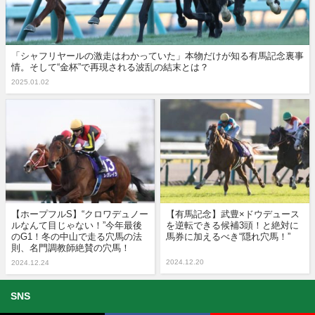
「シャフリヤールの激走はわかっていた」本物だけが知る有馬記念裏事
情。そして“金杯”で再現される波乱の結末とは？
2025.01.02
【ホープフルS】“クロワデュノー
【有馬記念】武豊×ドウデュース
ルなんて目じゃない！”今年最後
を逆転できる候補3頭！と絶対に
のG1！冬の中山で走る穴馬の法
馬券に加えるべき“隠れ穴馬！”
則、名門調教師絶賛の穴馬！
2024.12.20
2024.12.24
SNS