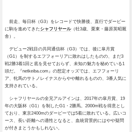
前走、毎日杯（G3）をレコードで快勝後、直行でダービー
に駒を進めてきた
シャフリヤール
（牡3歳、栗東・藤原英昭厩
舎）。
デビュー2戦目の共同通信杯（G3）では、後に皐月賞
（G1）を制するエフフォーリアに敗れはしたものの、まだ3
戦2勝3着1回と底を見せておらず、未知の魅力を秘めている1
頭だ。『netkeiba.com』の想定オッズでは、エフフォーリ
ア、牝馬のサトノレイナスからやや離れるものの、3番人気に
支持されている。
シャフリヤールの全兄アルアインは、2017年の皐月賞、19
年の大阪杯（G1）を制したG1・2勝馬。2000m戦を得意とし
ており、東京2400mのダービーでは5着に敗れている。広いコ
ース、長い距離への適性となると、血統背景的にはやや疑問
が付きまとうかもしれない。