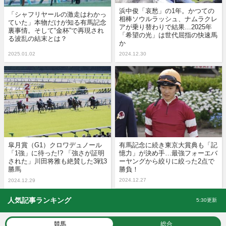
浜中俊「哀愁」の1年。かつての
「シャフリヤールの激走はわかっ
相棒ソウルラッシュ、ナムラクレ
ていた」本物だけが知る有馬記念
アが乗り替わりで結果…2025年
裏事情。そして“金杯”で再現され
「希望の光」は世代屈指の快速馬
る波乱の結末とは？
か
2025.01.02
2024.12.30
皐月賞（G1）クロワデュノール
有馬記念に続き東京大賞典も「記
「1強」に待った!? 「強さが証明
憶力」が決め手…最強フォーエバ
された」川田将雅も絶賛した3戦3
ーヤングから絞りに絞った2点で
勝馬
勝負！
2024.12.27
2024.12.29
人気記事ランキング
5:30更新
競馬
総合