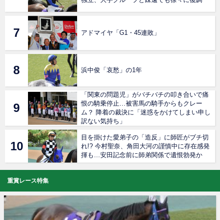
アドマイヤ「G1・45連敗」
浜中俊「哀愁」の1年
「関東の問題児」がバチバチの叩き合いで痛
恨の騎乗停止…被害馬の騎手からもクレー
ム？ 降着の裁決に「迷惑をかけてしまい申し
訳ない気持ち」
目を掛けた愛弟子の「造反」に師匠がブチ切
れ!? 今村聖奈、角田大河の謹慎中に存在感発
揮も…安田記念前に師弟関係で遺恨勃発か
重賞レース特集