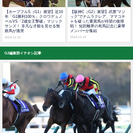
【ホープフルS（G1）展望】近10
【阪神C（G2）展望】武豊“マジ
年「G1勝利100％」クロワデュノ
ック”でナムラクレア、ママコチ
ールVS「2歳女王撃破」マジック
ャを破った重賞馬が待望の復帰
サンズ！ 非凡な才能を見せる無
戦！ 短距離界の有馬記念に豪華
敗馬が激突
メンバーが集結
2024.12.15
2024.12.22
GJ編集部イチオシ記事