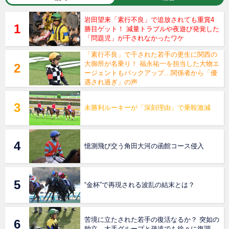
岩田望来「素行不良」で追放されても重賞4
勝目ゲット！ 減量トラブルや夜遊び発覚した
「問題児」が干されなかったワケ
「素行不良」で干された若手の更生に関西の
大御所が名乗り！ 福永祐一を担当した大物エ
ージェントもバックアップ…関係者から「優
遇され過ぎ」の声
未勝利ルーキーが「深刻理由」で乗鞍激減
憶測飛び交う角田大河の函館コース侵入
“金杯”で再現される波乱の結末とは？
苦境に立たされた若手の復活なるか？ 突如の
独立、大手グループと疎遠でも徐々に復調