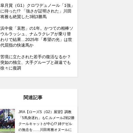
皐月賞（G1）クロワデュノール「1強」
に待った!? 「強さが証明された」川田
将雅も絶賛した3戦3勝馬
浜中俊「哀愁」の1年。かつての相棒ソ
ウルラッシュ、ナムラクレアが乗り替
わりで結果…2025年「希望の光」は世
代屈指の快速馬か
苦境に立たされた若手の復活なるか？
突如の独立、大手グループと疎遠でも
徐々に復調
関連記事
JRA【ローズS（G2）展望】調教
「5馬身遅れ」もC.ルメール2戦2勝
クールキャットが中心!? 姉デゼル
の無念を……川田将雅オヌールに