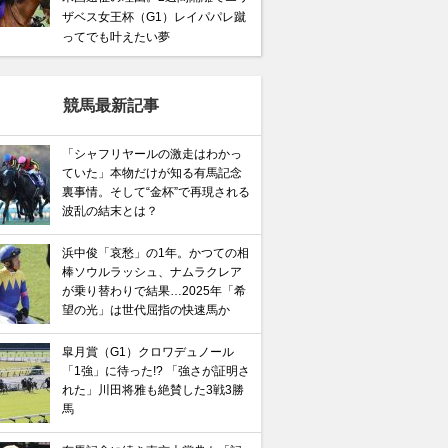
ザベス女王杯（G1）レイパパレ蹴
ってでも叶えたい夢
競馬最新記事
「シャフリヤールの激走はわかっ
ていた」本物だけが知る有馬記念
裏事情。そして“金杯”で再現される
波乱の結末とは？
浜中俊「哀愁」の1年。かつての相
棒ソウルラッシュ、ナムラクレア
が乗り替わりで結果…2025年「希
望の光」は世代屈指の快速馬か
皐月賞（G1）クロワデュノール
「1強」に待った!? 「強さが証明さ
れた」川田将雅も絶賛した3戦3勝
馬