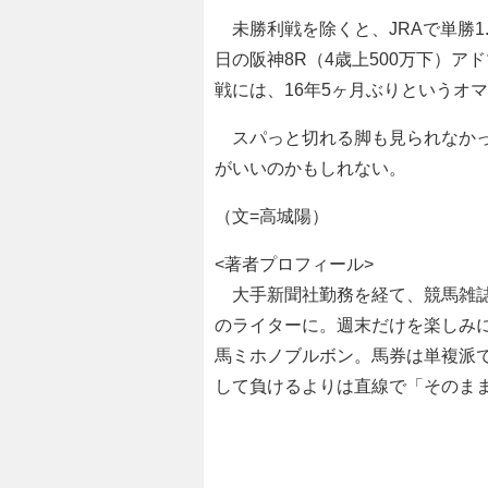
未勝利戦を除くと、JRAで単勝1.0
日の阪神8R（4歳上500万下）
戦には、16年5ヶ月ぶりというオ
スパっと切れる脚も見られなかっ
がいいのかもしれない。
（文=高城陽）
<著者プロフィール>
大手新聞社勤務を経て、競馬雑誌
のライターに。週末だけを楽しみに
馬ミホノブルボン。馬券は単複派
して負けるよりは直線で「そのま