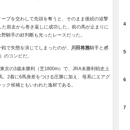
。
ープを交わして先頭を奪うと、そのまま後続の追撃
した前走から巻き返しに成功した。前の馬が止まりに
永野騎手の好判断も光ったレースだった。
戦で失態を演じてしまったのが、
川田将雅
騎手と
ボ
舎）のコンビだ。
京の3歳未勝利（芝1800m）で、JRA未勝利戦史上
力馬。2着に6馬身差をつける圧勝に加え、母系にエアグ
シック候補ともいわれた逸材である。