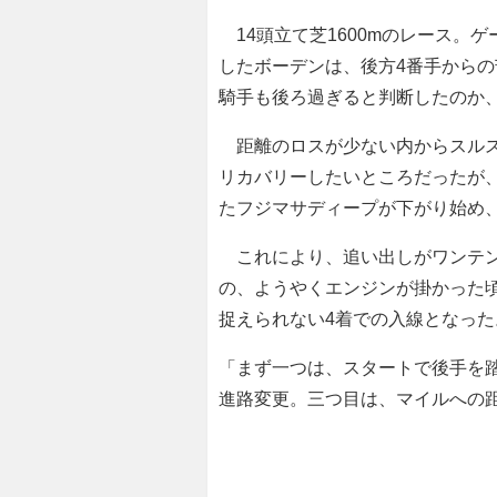
14頭立て芝1600mのレース。
したボーデンは、後方4番手から
騎手も後ろ過ぎると判断したのか
距離のロスが少ない内からスルス
リカバリーしたいところだったが
たフジマサディープが下がり始め
これにより、追い出しがワンテン
の、ようやくエンジンが掛かった
捉えられない4着での入線となった
「まず一つは、スタートで後手を
進路変更。三つ目は、マイルへの