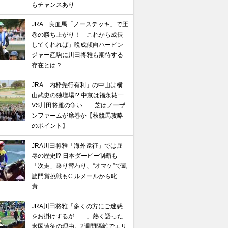
もチャンスあり
JRA 良血馬「ノーステッキ」で圧
巻の勝ち上がり！「これから成長
してくれれば」晩成傾向ハービン
ジャー産駒に川田将雅も期待する
存在とは？
JRA「内枠先行有利」の中山は横
山武史の独壇場!? 中京は福永祐一
VS川田将雅の争い……芝はノーザ
ンファームが席巻か【秋競馬攻略
のポイント】
JRA川田将雅「海外遠征」では屈
辱の歴史!? 日本ダービー制覇も
「次走」乗り替わり、“オマケ”で凱
旋門賞挑戦もC.ルメールから叱
責……
JRA川田将雅「多くの方にご迷惑
をお掛けするが……」熱く語った
米国遠征の理由。2週間隔離でエリ