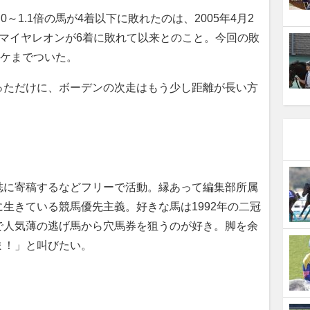
～1.1倍の馬が4着以下に敗れたのは、2005年4月2
アドマイヤレオンが6着に敗れて以来とのこと。今回の敗
マケまでついた。
ただけに、ボーデンの次走はもう少し距離が長い方
に寄稿するなどフリーで活動。縁あって編集部所属
生きている競馬優先主義。好きな馬は1992年の二冠
で人気薄の逃げ馬から穴馬券を狙うのが好き。脚を余
ま！」と叫びたい。