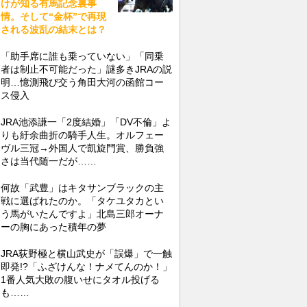
けが知る有馬記念裏事
情。そして“金杯”で再現
される波乱の結末とは？
「助手席に誰も乗っていない」「同乗
者は制止不可能だった」謎多きJRAの説
明…憶測飛び交う角田大河の函館コー
ス侵入
JRA池添謙一「2度結婚」「DV不倫」よ
りも紆余曲折の騎手人生。オルフェー
ヴル三冠→外国人で凱旋門賞、勝負強
さは当代随一だが……
何故「武豊」はキタサンブラックの主
戦に選ばれたのか。「タケユタカとい
う馬がいたんですよ」北島三郎オーナ
ーの胸にあった積年の夢
JRA荻野極と横山武史が「誤爆」で一触
即発!?「ふざけんな！ナメてんのか！」
1番人気大敗の腹いせにタオル投げる
も……