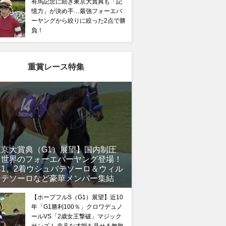
有馬記念に続き東京大賞典も「記
憶力」が決め手…最強フォーエバ
ーヤングから絞りに絞った2点で勝
負！
重賞レース特集
東京大賞典（G1）展望】国内制圧
、世界のフォーエバーヤング登場！
年1、2着ウシュバテソーロ＆ウィル
ンテソーロなど豪華メンバー集結
【ホープフルS（G1）展望】近10
年「G1勝利100％」クロワデュノ
ールVS「2歳女王撃破」マジック