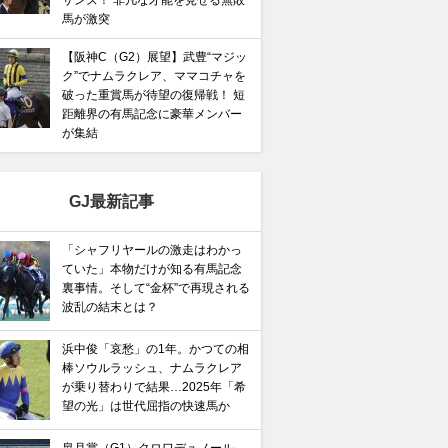
サンズ！ 非凡な才能を見せる無敗
馬が激突
【阪神C（G2）展望】武豊“マジッ
ク”でナムラクレア、ママコチャを
破った重賞馬が待望の復帰戦！ 短
距離界の有馬記念に豪華メンバー
が集結
GJ最新記事
「シャフリヤールの激走はわかっ
ていた」本物だけが知る有馬記念
裏事情。そして“金杯”で再現される
波乱の結末とは？
浜中俊「哀愁」の1年。かつての相
棒ソウルラッシュ、ナムラクレア
が乗り替わりで結果…2025年「希
望の光」は世代屈指の快速馬か