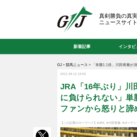
GJ
真剣勝負の真
ニュースサイト
新着記事
インタビ
GJ
>
競馬ニュース
>
「単勝1.1倍」川田将雅が演
2021.09.12 19:00
JRA「16年ぶり」川
に負けられない」単勝
ファンから怒りと諦
【この記事のキーワード】
#JRA
,
#川田将雅
,
#ボーデン