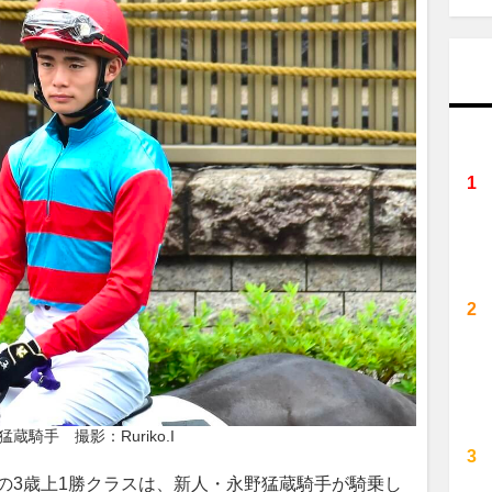
猛蔵騎手　撮影：Ruriko.I
の3歳上1勝クラスは、新人・永野猛蔵騎手が騎乗し