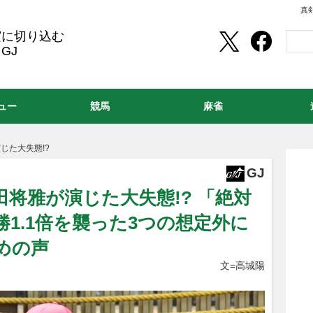
真
実に切り込む
GJ
ュー
競馬
麻雀
じた大失態!?
GJ
田将雅が演じた大失態!? 「絶対
1.1倍を襲った3つの想定外に
めの声
文=高城陽