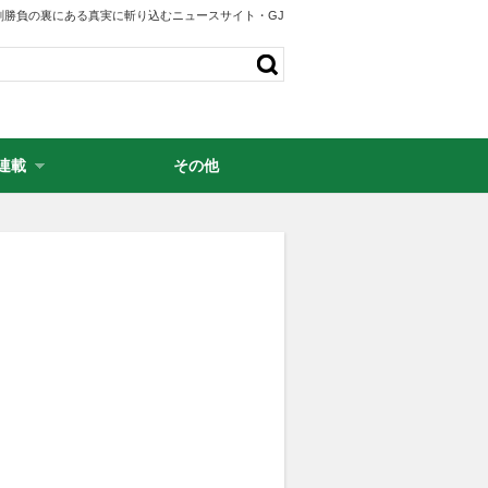
剣勝負の裏にある真実に斬り込むニュースサイト・GJ
連載
その他
・