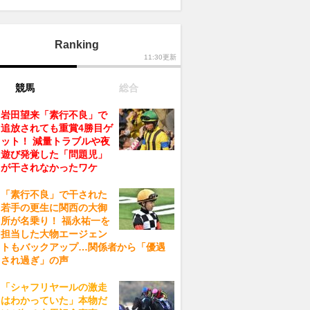
Ranking
11:30更新
競馬
総合
岩田望来「素行不良」で
追放されても重賞4勝目ゲ
ット！ 減量トラブルや夜
遊び発覚した「問題児」
が干されなかったワケ
「素行不良」で干された
若手の更生に関西の大御
所が名乗り！ 福永祐一を
担当した大物エージェン
トもバックアップ…関係者から「優遇
され過ぎ」の声
「シャフリヤールの激走
はわかっていた」本物だ