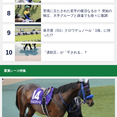
苦境に立たされた若手の復活なるか？ 突如の
独立、大手グループと疎遠でも徐々に復調
皐月賞（G1）クロワデュノール「1強」に待
った!?
「遅刻王」が「干される」？
重賞レース特集