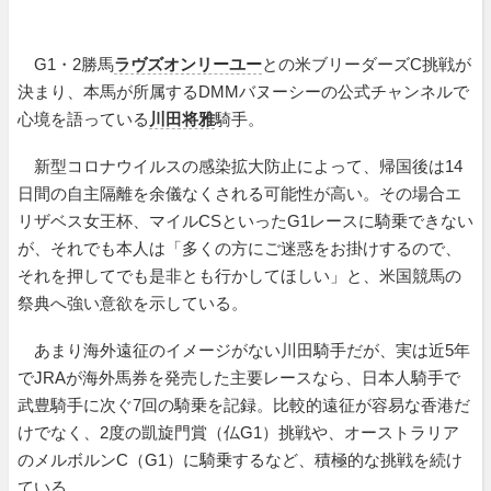
G1・2勝馬
ラヴズオンリーユー
との米ブリーダーズC挑戦が
決まり、本馬が所属するDMMバヌーシーの公式チャンネルで
心境を語っている
川田将雅
騎手。
新型コロナウイルスの感染拡大防止によって、帰国後は14
日間の自主隔離を余儀なくされる可能性が高い。その場合エ
リザベス女王杯、マイルCSといったG1レースに騎乗できない
が、それでも本人は「多くの方にご迷惑をお掛けするので、
それを押してでも是非とも行かしてほしい」と、米国競馬の
祭典へ強い意欲を示している。
あまり海外遠征のイメージがない川田騎手だが、実は近5年
でJRAが海外馬券を発売した主要レースなら、日本人騎手で
武豊騎手に次ぐ7回の騎乗を記録。比較的遠征が容易な香港だ
けでなく、2度の凱旋門賞（仏G1）挑戦や、オーストラリア
のメルボルンC（G1）に騎乗するなど、積極的な挑戦を続け
ている。