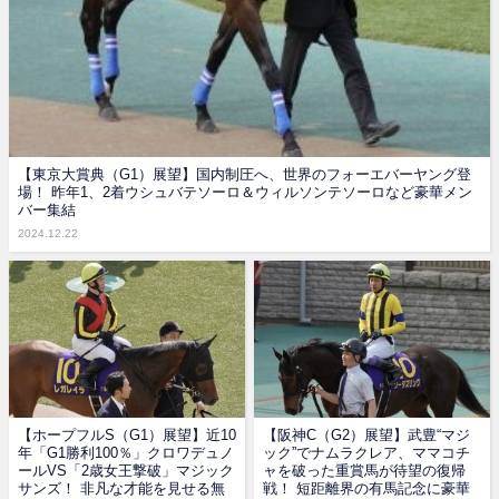
【東京大賞典（G1）展望】国内制圧へ、世界のフォーエバーヤング登
場！ 昨年1、2着ウシュバテソーロ＆ウィルソンテソーロなど豪華メン
バー集結
2024.12.22
【ホープフルS（G1）展望】近10
【阪神C（G2）展望】武豊“マジ
年「G1勝利100％」クロワデュノ
ック”でナムラクレア、ママコチ
ールVS「2歳女王撃破」マジック
ャを破った重賞馬が待望の復帰
サンズ！ 非凡な才能を見せる無
戦！ 短距離界の有馬記念に豪華