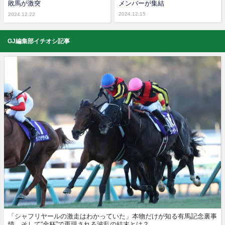
敗馬が激突
メンバーが集結
2024.12.15
2024.12.22
GJ編集部イチオシ記事
「シャフリヤールの激走はわかっていた」本物だけが知る有馬記念裏事
情。そして“金杯”で再現される波乱の結末とは？