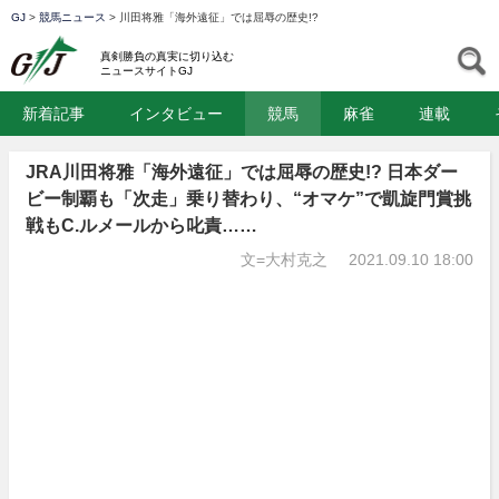
GJ
>
競馬ニュース
>
川田将雅「海外遠征」では屈辱の歴史!?
GJ
S
真剣勝負の真実に切り込む
ニュースサイトGJ
新着記事
インタビュー
競馬
麻雀
連載
JRA川田将雅「海外遠征」では屈辱の歴史!? 日本ダー
ビー制覇も「次走」乗り替わり、“オマケ”で凱旋門賞挑
戦もC.ルメールから叱責……
文=大村克之
2021.09.10 18:00