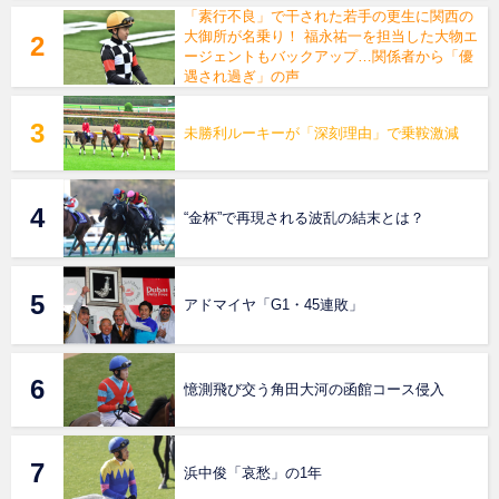
「素行不良」で干された若手の更生に関西の
大御所が名乗り！ 福永祐一を担当した大物エ
ージェントもバックアップ…関係者から「優
遇され過ぎ」の声
未勝利ルーキーが「深刻理由」で乗鞍激減
“金杯”で再現される波乱の結末とは？
アドマイヤ「G1・45連敗」
憶測飛び交う角田大河の函館コース侵入
浜中俊「哀愁」の1年