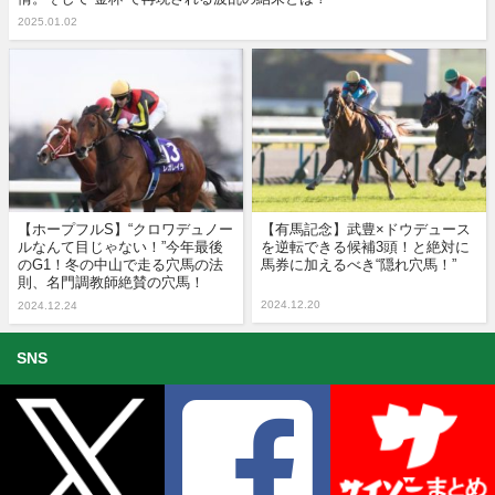
2025.01.02
【ホープフルS】“クロワデュノー
【有馬記念】武豊×ドウデュース
ルなんて目じゃない！”今年最後
を逆転できる候補3頭！と絶対に
のG1！冬の中山で走る穴馬の法
馬券に加えるべき“隠れ穴馬！”
則、名門調教師絶賛の穴馬！
2024.12.20
2024.12.24
SNS