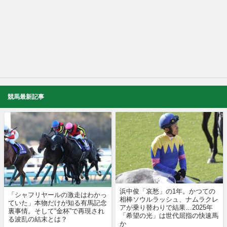
競馬最新記事
浜中俊「哀愁」の1年。かつての
「シャフリヤールの激走はわかっ
相棒ソウルラッシュ、ナムラクレ
ていた」本物だけが知る有馬記念
アが乗り替わりで結果…2025年
裏事情。そして“金杯”で再現され
「希望の光」は世代屈指の快速馬
る波乱の結末とは？
か