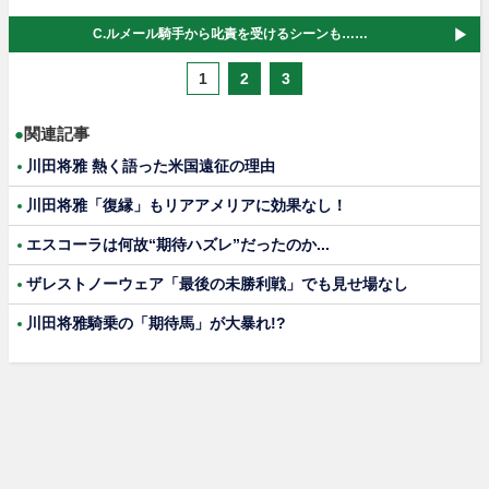
C.ルメール騎手から叱責を受けるシーンも……
1
2
3
●
関連記事
川田将雅 熱く語った米国遠征の理由
川田将雅「復縁」もリアアメリアに効果なし！
エスコーラは何故“期待ハズレ”だったのか...
ザレストノーウェア「最後の未勝利戦」でも見せ場なし
川田将雅騎乗の「期待馬」が大暴れ!?