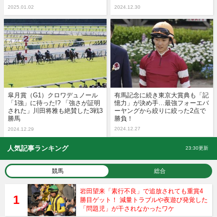
2025.01.02
2024.12.30
皐月賞（G1）クロワデュノール
有馬記念に続き東京大賞典も「記
「1強」に待った!? 「強さが証明
憶力」が決め手…最強フォーエバ
された」川田将雅も絶賛した3戦3
ーヤングから絞りに絞った2点で
勝馬
勝負！
2024.12.27
2024.12.29
人気記事ランキング
23:30更新
競馬
総合
岩田望来「素行不良」で追放されても重賞4
勝目ゲット！ 減量トラブルや夜遊び発覚した
「問題児」が干されなかったワケ