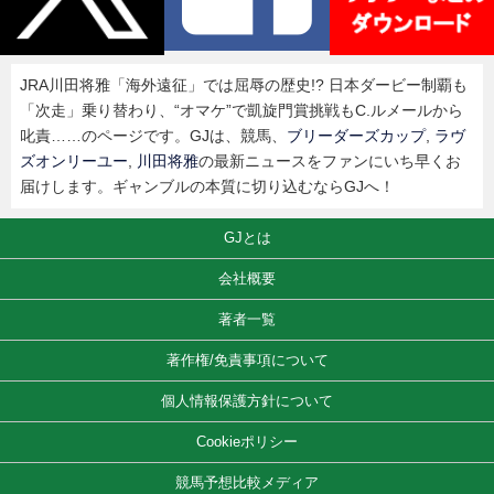
JRA川田将雅「海外遠征」では屈辱の歴史!? 日本ダービー制覇も
「次走」乗り替わり、“オマケ”で凱旋門賞挑戦もC.ルメールから
叱責……のページです。GJは、競馬、
ブリーダーズカップ
,
ラヴ
ズオンリーユー
,
川田将雅
の最新ニュースをファンにいち早くお
届けします。ギャンブルの本質に切り込むならGJへ！
GJとは
会社概要
著者一覧
著作権/免責事項について
個人情報保護方針について
Cookieポリシー
競馬予想比較メディア