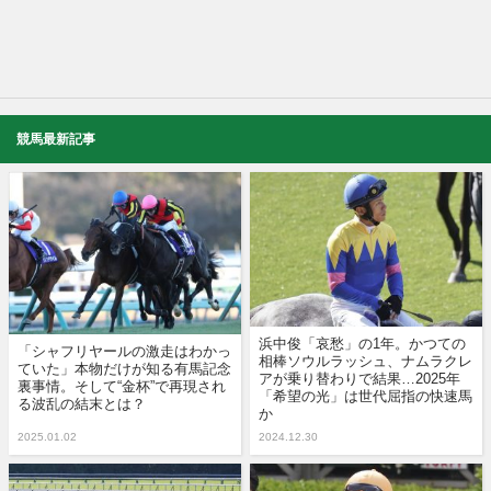
競馬最新記事
浜中俊「哀愁」の1年。かつての
「シャフリヤールの激走はわかっ
相棒ソウルラッシュ、ナムラクレ
ていた」本物だけが知る有馬記念
アが乗り替わりで結果…2025年
裏事情。そして“金杯”で再現され
「希望の光」は世代屈指の快速馬
る波乱の結末とは？
か
2025.01.02
2024.12.30