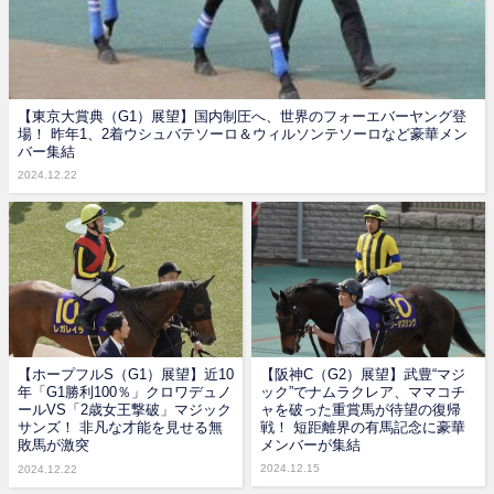
【東京大賞典（G1）展望】国内制圧へ、世界のフォーエバーヤング登
場！ 昨年1、2着ウシュバテソーロ＆ウィルソンテソーロなど豪華メン
バー集結
2024.12.22
【ホープフルS（G1）展望】近10
【阪神C（G2）展望】武豊“マジ
年「G1勝利100％」クロワデュノ
ック”でナムラクレア、ママコチ
ールVS「2歳女王撃破」マジック
ャを破った重賞馬が待望の復帰
サンズ！ 非凡な才能を見せる無
戦！ 短距離界の有馬記念に豪華
敗馬が激突
メンバーが集結
2024.12.15
2024.12.22