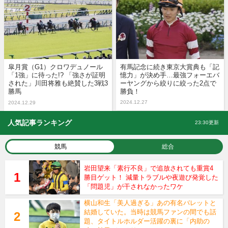
皐月賞（G1）クロワデュノール
有馬記念に続き東京大賞典も「記
「1強」に待った!? 「強さが証明
憶力」が決め手…最強フォーエバ
された」川田将雅も絶賛した3戦3
ーヤングから絞りに絞った2点で
勝馬
勝負！
2024.12.27
2024.12.29
人気記事ランキング
23:30更新
競馬
総合
岩田望来「素行不良」で追放されても重賞4
勝目ゲット！ 減量トラブルや夜遊び発覚した
「問題児」が干されなかったワケ
横山和生「美人過ぎる」あの有名バレットと
結婚していた。当時は競馬ファンの間でも話
題、タイトルホルダー活躍の裏に「内助の