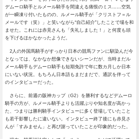
デムーロ騎手とルメール騎手を間違える痛恨のミス……空気
が一瞬凍り付いたものの、ルメール騎手が「クリストフ＝ル
メールです（笑）」と笑いながら“自己紹介”したことで場を和
ませた。これには赤見さんも「失礼しました！」と何度も頭
を下げるほかなかったようだ。
2人の外国馬騎手がすっかり日本の競馬ファンに馴染んだ今
となっては、なかなか想像できないシーンだが、当時まだル
メール騎手もデムーロ騎手も短期免許で年に数カ月しか日本
にいない状況。もちろん日本語もまだまだで、通訳を伴って
のインタビューだった。
さらに、前週の阪神カップ（G2）を勝利するなどデムーロ
騎手の方が、ルメール騎手よりも活躍ぶりや知名度が高かっ
た、つまりは勝利騎手インタビューに多く登場していたこと
も若干影響したに違いない。インタビュー終了後にも赤見さ
んが「すみません」と再び謝っていたことが印象的だった。