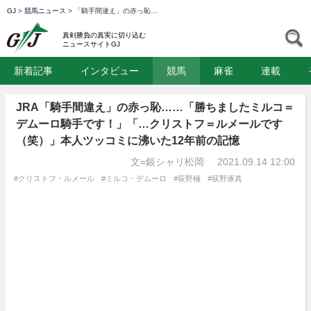
GJ
>
競馬ニュース
>
「騎手間違え」の赤っ恥…
GJ
S
真剣勝負の真実に切り込む
ニュースサイトGJ
新着記事
インタビュー
競馬
麻雀
連載
JRA「騎手間違え」の赤っ恥……「勝ちましたミルコ＝
デムーロ騎手です！」「…クリストフ＝ルメールです
（笑）」本人ツッコミに沸いた12年前の記憶
文=銀シャリ松岡
2021.09.14 12:00
#クリストフ・ルメール
#ミルコ・デムーロ
#荻野極
#荻野琢真