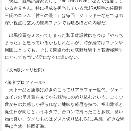
現在、競馬評論家として『netkeiba.com』などで活躍して
いる赤見さん。特に構成を担当している元JRA騎手の佐藤哲
三氏のコラム『哲三の眼！』は毎回、ジョッキーならではの
深い視点に玄人の競馬ファンでも唸るほどの内容だ。
出馬投票をミスってしまった和田雄調教師も今は「やっち
まった」と思っているかもしれないが、時が経てばファンや
周囲にとっても、そして間違われた荻野琢騎手と荻野極騎手
にとっても“笑い話”になるに違いない。
（文=銀シャリ松岡)
<著者プロフィール>
天下一品と唐揚げ好きのこってりアラフォー世代。ジェニ
ュインの皐月賞を見てから競馬にのめり込むという、ごく少
数からの共感しか得られない地味な経歴を持つ。福山雅治と
誕生日が同じというネタで、合コンで滑ったこと多数。良い
物は良い、ダメなものはダメと切り込むGJに共感。好きな騎
手は当然、松岡正海。