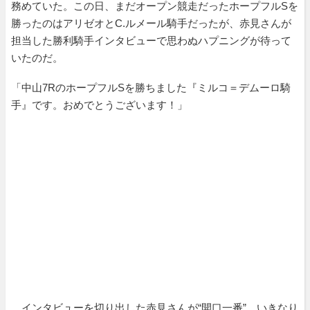
務めていた。この日、まだオープン競走だったホープフルSを
勝ったのはアリゼオとC.ルメール騎手だったが、赤見さんが
担当した勝利騎手インタビューで思わぬハプニングが待って
いたのだ。
「中山7RのホープフルSを勝ちました『ミルコ＝デムーロ騎
手』です。おめでとうございます！」
インタビューを切り出した赤見さんが“開口一番”、いきなり