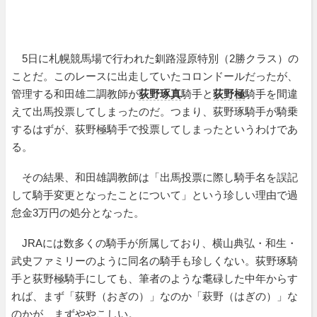
5日に札幌競馬場で行われた釧路湿原特別（2勝クラス）の
ことだ。このレースに出走していたコロンドールだったが、
管理する和田雄二調教師が
荻野琢真
騎手と
荻野極
騎手を間違
えて出馬投票してしまったのだ。つまり、荻野琢騎手が騎乗
するはずが、荻野極騎手で投票してしまったというわけであ
る。
その結果、和田雄調教師は「出馬投票に際し騎手名を誤記
して騎手変更となったことについて」という珍しい理由で過
怠金3万円の処分となった。
JRAには数多くの騎手が所属しており、横山典弘・和生・
武史ファミリーのように同名の騎手も珍しくない。荻野琢騎
手と荻野極騎手にしても、筆者のような耄碌した中年からす
れば、まず「荻野（おぎの）」なのか「萩野（はぎの）」な
のかが、まずややこしい。