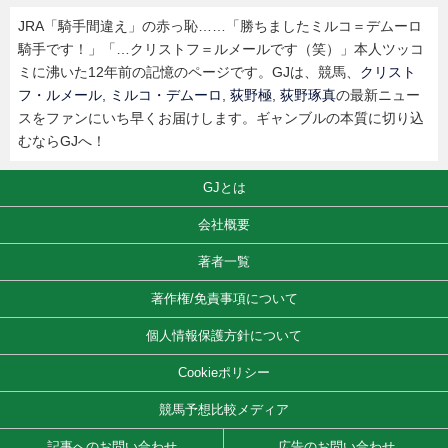
JRA「騎手間違え」の赤っ恥……「勝ちましたミルコ＝デムーロ
騎手です！」「…クリストフ＝ルメールです（笑）」本人ツッコ
ミに沸いた12年前の記憶のページです。GJは、競馬、
クリスト
フ・ルメール
,
ミルコ・デムーロ
,
荻野極
,
荻野琢真
の最新ニュー
スをファンにいち早くお届けします。ギャンブルの本質に切り込
むならGJへ！
GJとは
会社概要
著者一覧
著作権/免責事項について
個人情報保護方針について
Cookieポリシー
競馬予想比較メディア
記事へのお問い合わせ
広告のお問い合わせ