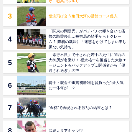
功」効果バッチリ
憶測飛び交う角田大河の函館コース侵入
「関東の問題児」がバチバチの叩き合いで痛
恨の騎乗停止…被害馬の騎手からもクレー
ム？ 降着の裁決に「迷惑をかけてしまい申し
訳ない気持ち」
「素行不良」で干された若手の更生に関西の
大御所が名乗り！ 福永祐一を担当した大物エ
ージェントもバックアップ…関係者から「優
遇され過ぎ」の声
騎手・厩舎の重賞初勝利を背負った1番人気
に一体何が…？
“金杯”で再現される波乱の結末とは？
武豊よりアキヤマ!?