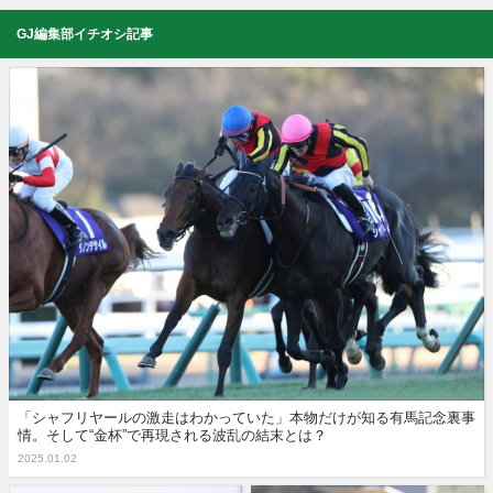
GJ編集部イチオシ記事
「シャフリヤールの激走はわかっていた」本物だけが知る有馬記念裏事
情。そして“金杯”で再現される波乱の結末とは？
2025.01.02