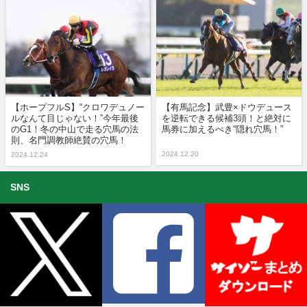
【ホープフルS】“クロワデュノー
【有馬記念】武豊×ドウデュース
ルなんて目じゃない！”今年最後
を逆転できる候補3頭！と絶対に
のG1！冬の中山で走る穴馬の法
馬券に加えるべき“隠れ穴馬！”
則、名門調教師絶賛の穴馬！
2024.12.20
2024.12.24
SNS