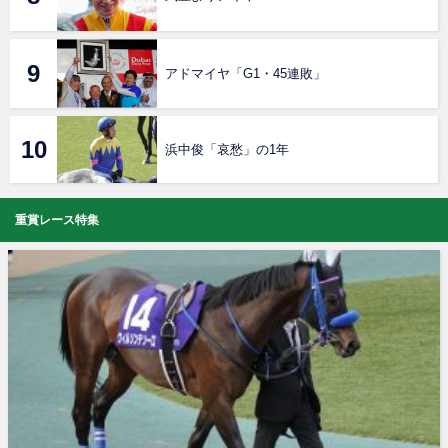
アドマイヤ「G1・45連敗」
浜中俊「哀愁」の1年
重賞レース特集