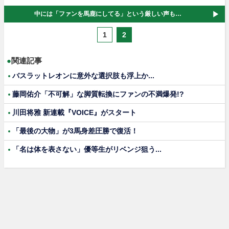
中には「ファンを馬鹿にしてる」という厳しい声も…
1
2
●
関連記事
バスラットレオンに意外な選択肢も浮上か...
藤岡佑介「不可解」な脚質転換にファンの不満爆発!?
川田将雅 新連載『VOICE』がスタート
「最後の大物」が3馬身差圧勝で復活！
「名は体を表さない」優等生がリベンジ狙う...