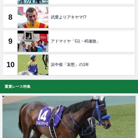
武豊よりアキヤマ!?
アドマイヤ「G1・45連敗」
浜中俊「哀愁」の1年
重賞レース特集