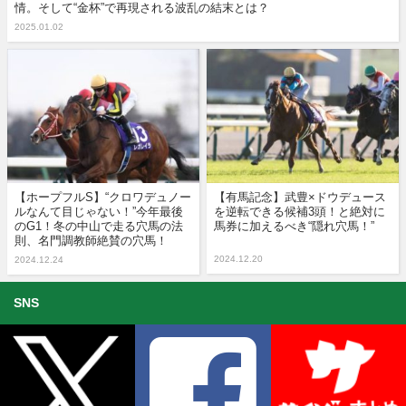
情。そして“金杯”で再現される波乱の結末とは？
2025.01.02
【ホープフルS】“クロワデュノー
【有馬記念】武豊×ドウデュース
ルなんて目じゃない！”今年最後
を逆転できる候補3頭！と絶対に
のG1！冬の中山で走る穴馬の法
馬券に加えるべき“隠れ穴馬！”
則、名門調教師絶賛の穴馬！
2024.12.20
2024.12.24
SNS