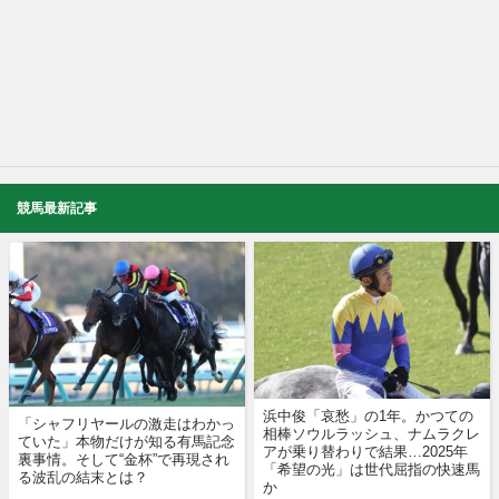
競馬最新記事
浜中俊「哀愁」の1年。かつての
「シャフリヤールの激走はわかっ
相棒ソウルラッシュ、ナムラクレ
ていた」本物だけが知る有馬記念
アが乗り替わりで結果…2025年
裏事情。そして“金杯”で再現され
「希望の光」は世代屈指の快速馬
る波乱の結末とは？
か