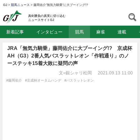
GJ
>
競馬ニュース
>
藤岡佑介”無気力騎乗”に大ブーイング!?
GJ
S
真剣勝負の真実に切り込む
ニュースサイトGJ
新着記事
インタビュー
競馬
麻雀
連載
JRA「無気力騎乗」藤岡佑介に大ブーイング!? 京成杯
AH（G3）2番人気バスラットレオン「作戦通り」のノ
ーステッキ15着大敗に疑問の声
文=銀シャリ松岡
2021.09.13 11:00
#藤岡佑介
#京成杯オータムハンデ
#バスラットレオン