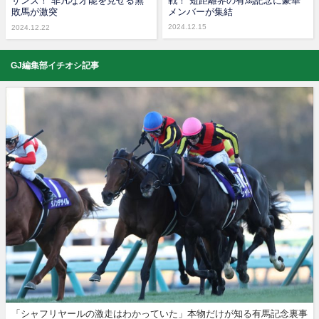
サンズ！ 非凡な才能を見せる無
戦！ 短距離界の有馬記念に豪華
敗馬が激突
メンバーが集結
2024.12.15
2024.12.22
GJ編集部イチオシ記事
「シャフリヤールの激走はわかっていた」本物だけが知る有馬記念裏事