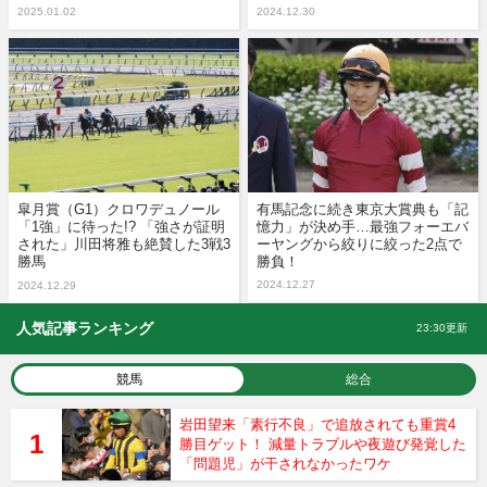
2025.01.02
2024.12.30
皐月賞（G1）クロワデュノール
有馬記念に続き東京大賞典も「記
「1強」に待った!? 「強さが証明
憶力」が決め手…最強フォーエバ
された」川田将雅も絶賛した3戦3
ーヤングから絞りに絞った2点で
勝馬
勝負！
2024.12.27
2024.12.29
人気記事ランキング
23:30更新
競馬
総合
岩田望来「素行不良」で追放されても重賞4
勝目ゲット！ 減量トラブルや夜遊び発覚した
「問題児」が干されなかったワケ