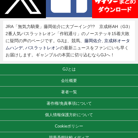
JRA「無気力騎乗」藤岡佑介に大ブーイング!? 京成杯AH（G3）
2番人気バスラットレオン「作戦通り」のノーステッキ15着大敗
に疑問の声のページです。GJは、競馬、
藤岡佑介
,
京成杯オータ
ムハンデ
,
バスラットレオン
の最新ニュースをファンにいち早く
お届けします。ギャンブルの本質に切り込むならGJへ！
GJとは
会社概要
著者一覧
著作権/免責事項について
個人情報保護方針について
Cookieポリシー
競馬予想比較メディア