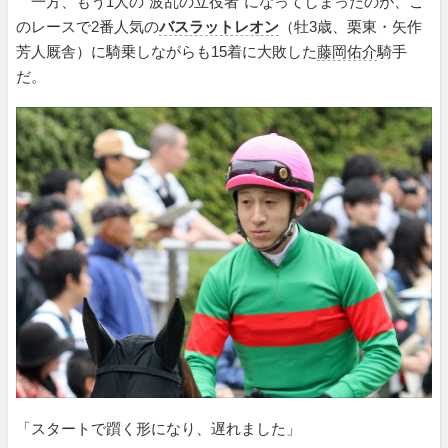
一方、もう1人の“波乱の立役者”になってしまったのが、こ
のレースで2番人気の
バスラットレオン
（牡3歳、栗東・矢作
芳人厩舎）に騎乗しながらも15着に大敗した
藤岡佑介
騎手
だ。
「スタートで躓く形になり、遅れました」