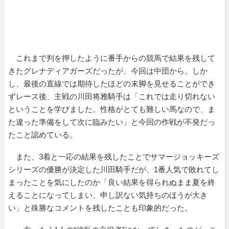
これまで判を押したように番手からの競馬で結果を残して
きたグレナディアガーズだったが、今回は中団から。しか
し、最後の直線では期待したほどの末脚を見せることができ
ずレース後、主戦の川田将雅騎手は「これでは走り切れない
ということを学びました。性格がとても難しい馬なので、ま
た違った準備をして次に臨みたい」と今回の作戦が不発だっ
たこと認めている。
また、3着と一応の結果を残したことでサマージョッキーズ
シリーズの優勝が決定した川田騎手だが、1番人気で敗れてし
まったことを気にしたのか「良い結果を得られぬまま夏を終
えることになってしまい、申し訳ない気持ちのほうが大き
い」と殊勝なコメントを残したことも印象的だった。