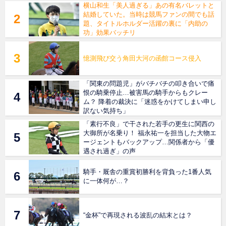
横山和生「美人過ぎる」あの有名バレットと
結婚していた。当時は競馬ファンの間でも話
題、タイトルホルダー活躍の裏に「内助の
功」効果バッチリ
憶測飛び交う角田大河の函館コース侵入
「関東の問題児」がバチバチの叩き合いで痛
恨の騎乗停止…被害馬の騎手からもクレー
ム？ 降着の裁決に「迷惑をかけてしまい申し
訳ない気持ち」
「素行不良」で干された若手の更生に関西の
大御所が名乗り！ 福永祐一を担当した大物エ
ージェントもバックアップ…関係者から「優
遇され過ぎ」の声
騎手・厩舎の重賞初勝利を背負った1番人気
に一体何が…？
“金杯”で再現される波乱の結末とは？