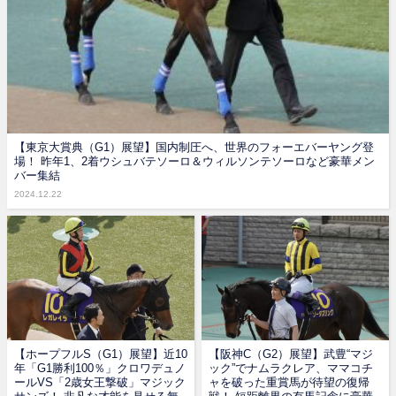
【東京大賞典（G1）展望】国内制圧へ、世界のフォーエバーヤング登
場！ 昨年1、2着ウシュバテソーロ＆ウィルソンテソーロなど豪華メン
バー集結
2024.12.22
【ホープフルS（G1）展望】近10
【阪神C（G2）展望】武豊“マジ
年「G1勝利100％」クロワデュノ
ック”でナムラクレア、ママコチ
ールVS「2歳女王撃破」マジック
ャを破った重賞馬が待望の復帰