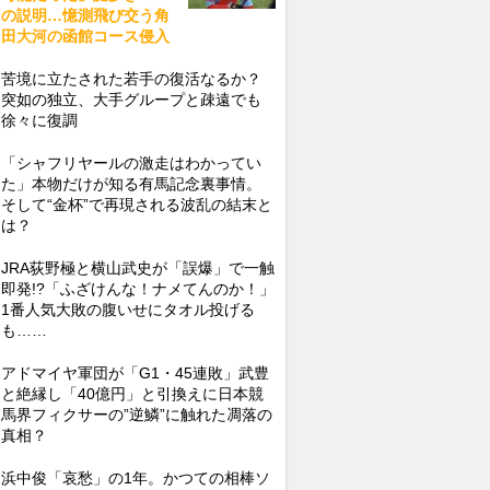
の説明…憶測飛び交う角
田大河の函館コース侵入
苦境に立たされた若手の復活なるか？
突如の独立、大手グループと疎遠でも
徐々に復調
「シャフリヤールの激走はわかってい
た」本物だけが知る有馬記念裏事情。
そして“金杯”で再現される波乱の結末と
は？
JRA荻野極と横山武史が「誤爆」で一触
即発!?「ふざけんな！ナメてんのか！」
1番人気大敗の腹いせにタオル投げる
も……
アドマイヤ軍団が「G1・45連敗」武豊
と絶縁し「40億円」と引換えに日本競
馬界フィクサーの”逆鱗”に触れた凋落の
真相？
浜中俊「哀愁」の1年。かつての相棒ソ