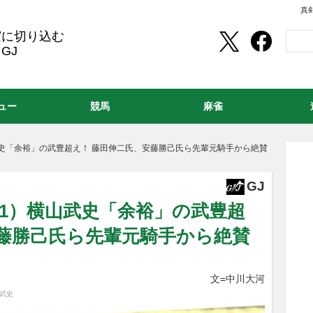
真
実に切り込む
GJ
ュー
競馬
麻雀
武史「余裕」の武豊超え！ 藤田伸二氏、安藤勝己氏ら先輩元騎手から絶賛
GJ
G1）横山武史「余裕」の武豊超
安藤勝己氏ら先輩元騎手から絶賛
文=中川大河
山武史