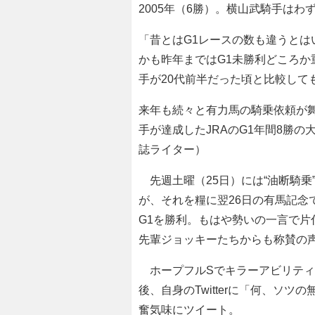
2005年（6勝）。横山武騎手は
「昔とはG1レースの数も違うとは
かも昨年まではG1未勝利どころか
手が20代前半だった頃と比較して
来年も続々と有力馬の騎乗依頼が舞
手が達成したJRAのG1年間8勝
誌ライター）
先週土曜（25日）には“油断騎乗
が、それを糧に翌26日の有馬記念
G1を勝利。もはや勢いの一言で
先輩ジョッキーたちからも称賛の
ホープフルSでキラーアビリティ
後、自身のTwitterに「何、ソ
奮気味にツイート。