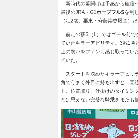
新時代の幕開けは予感から確信へ
最後のJRA・G1
ホープフルS
を制
（牡2歳、栗東・斉藤崇史厩舎）だ
前走の萩S（L）ではゴール前で
ていたキラーアビリティ。3戦1勝
上の勢いをファンも感じ取ってい
ていた。
スタートを決めたキラーアビリテ
角でうまく外目に持ち出すと、直
ト、位置取り、仕掛けのタイミング
とは思えない完璧な騎乗をまたも