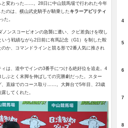
と変わった……。28日に中山競馬場で行われた今年
したのは、
横山武史
騎手が騎乗した
キラーアビリティ
った。
ダノンスコーピオンの急襲に遭い、クビ差負けを喫し
という戦績ながら2日前に有馬記念（G1）を制した鞍
たのか、コマンドラインと競る形で2番人気に推され
ィは、道中でインの3番手につける絶好位を追走。4
線しぶとく末脚を伸ばしての完勝劇だった。スター
、直線でのコース取り……。大舞台で5年目、23歳
披露してくれた。