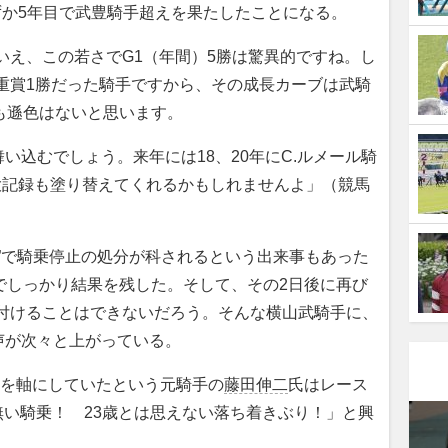
わずか5年目で武豊騎手超えを果たしたことになる。
いえ、この若さでG1（年間）5勝は驚異的ですね。し
重賞1勝だった騎手ですから、その成長カーブは武騎
も遜色はないと思います。
い込むでしょう。来年には18、20年にC.ルメール騎
の大記録も塗り替えてくれるかもしれませんよ」（競馬
”で騎乗停止の処分が科されるという出来事もあった
でしっかり結果を残した。そして、その2日後に再び
片付けることはできないだろう。そんな横山武騎手に、
声が次々と上がっている。
を軸にしていたという元騎手の
藤田伸二
氏はレース
ツの無い騎乗！ 23歳とは思えない落ち着きぶり！」と興