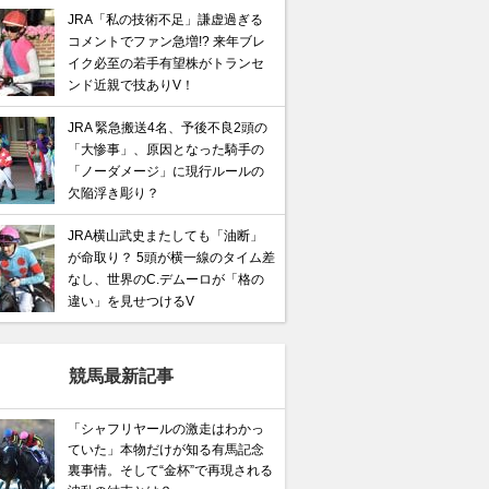
JRA「私の技術不足」謙虚過ぎる
コメントでファン急増!? 来年ブレ
イク必至の若手有望株がトランセ
ンド近親で技ありV！
JRA 緊急搬送4名、予後不良2頭の
「大惨事」、原因となった騎手の
「ノーダメージ」に現行ルールの
欠陥浮き彫り？
JRA横山武史またしても「油断」
が命取り？ 5頭が横一線のタイム差
なし、世界のC.デムーロが「格の
違い」を見せつけるV
競馬最新記事
「シャフリヤールの激走はわかっ
ていた」本物だけが知る有馬記念
裏事情。そして“金杯”で再現される