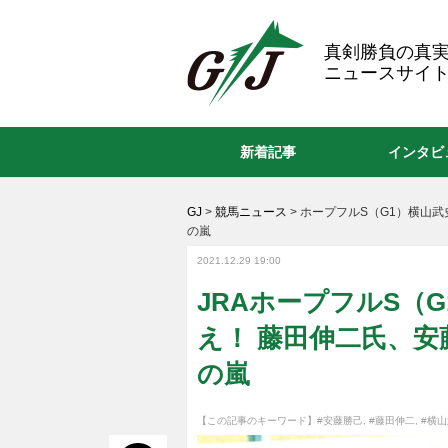
GJ
真剣勝負の真
ニュースサイト
新着記事
インタビ
GJ
>
競馬ニュース
>
ホープフルS（G1）横山
の嵐
2021.12.29 19:00
JRAホープフルS（
え！ 藤田伸二氏、
の嵐
【この記事のキーワード】
#安藤勝己
,
#藤田伸二
,
#横