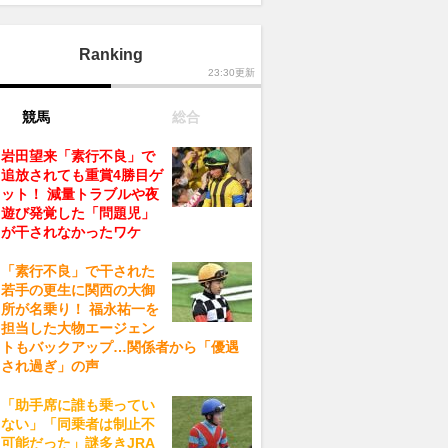
Ranking
23:30更新
競馬
総合
岩田望来「素行不良」で
追放されても重賞4勝目ゲ
ット！ 減量トラブルや夜
遊び発覚した「問題児」
が干されなかったワケ
「素行不良」で干された
若手の更生に関西の大御
所が名乗り！ 福永祐一を
担当した大物エージェン
トもバックアップ…関係者から「優遇
され過ぎ」の声
「助手席に誰も乗ってい
ない」「同乗者は制止不
可能だった」謎多きJRA