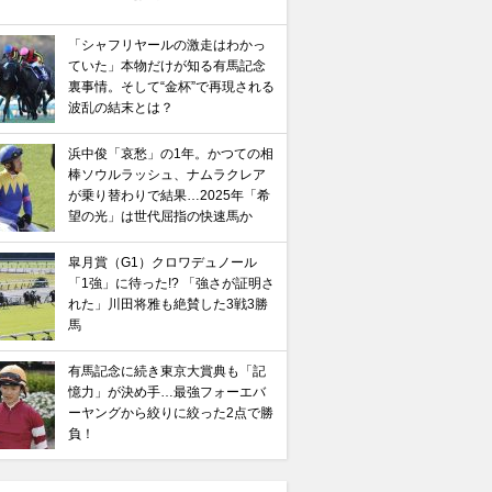
「シャフリヤールの激走はわかっ
ていた」本物だけが知る有馬記念
裏事情。そして“金杯”で再現される
波乱の結末とは？
浜中俊「哀愁」の1年。かつての相
棒ソウルラッシュ、ナムラクレア
が乗り替わりで結果…2025年「希
望の光」は世代屈指の快速馬か
皐月賞（G1）クロワデュノール
「1強」に待った!? 「強さが証明さ
れた」川田将雅も絶賛した3戦3勝
馬
有馬記念に続き東京大賞典も「記
憶力」が決め手…最強フォーエバ
ーヤングから絞りに絞った2点で勝
負！