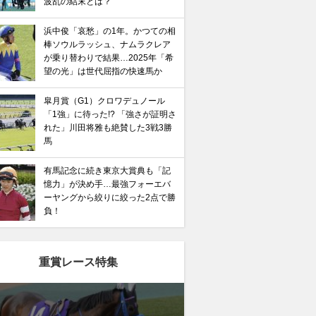
波乱の結末とは？
浜中俊「哀愁」の1年。かつての相
棒ソウルラッシュ、ナムラクレア
が乗り替わりで結果…2025年「希
望の光」は世代屈指の快速馬か
皐月賞（G1）クロワデュノール
「1強」に待った!? 「強さが証明さ
れた」川田将雅も絶賛した3戦3勝
馬
有馬記念に続き東京大賞典も「記
憶力」が決め手…最強フォーエバ
ーヤングから絞りに絞った2点で勝
負！
重賞レース特集