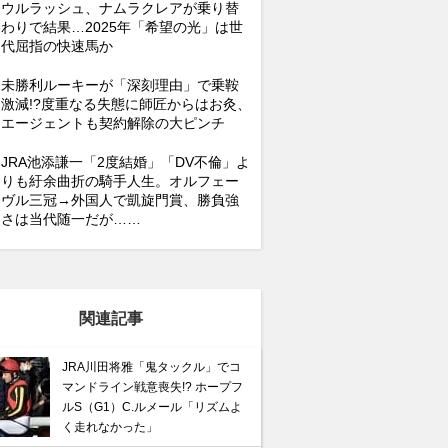
ウルラッシュ、ナムラクレアが乗り替
わりで結果…2025年「希望の光」は世
代屈指の快速馬か
未勝利ルーキーが「深刻理由」で乗鞍
激減!?度重なる失態に師匠からはお灸、
エージェントも契約解除の大ピンチ
JRA池添謙一「2度結婚」「DV不倫」よ
りも紆余曲折の騎手人生。オルフェー
ヴル三冠→外国人で凱旋門賞、勝負強
さは当代随一だが……
関連記事
JRA川田将雅「鬼タックル」でコ
マンドライン戦意喪失!? ホープフ
ルS（G1）C.ルメール「リズムよ
く走れなかった」