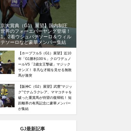
東京大賞典（G1）展望】国内制圧
、世界のフォーエバーヤング登場！
年1、2着ウシュバテソーロ＆ウィル
ンテソーロなど豪華メンバー集結
【ホープフルS（G1）展望】近10
年「G1勝利100％」クロワデュノ
ールVS「2歳女王撃破」マジック
サンズ！ 非凡な才能を見せる無敗
馬が激突
【阪神C（G2）展望】武豊“マジッ
ク”でナムラクレア、ママコチャを
破った重賞馬が待望の復帰戦！ 短
距離界の有馬記念に豪華メンバー
が集結
GJ最新記事