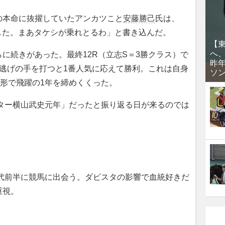
本命に抜擢していたアンカツこと
安藤勝己
氏は、
競馬した。まあタケシが乗れとるわ」と書き込んだ。
【
へ
続きがあった。最終12R（立志S＝3勝クラス）で
昨
逃げの手を打つと1番人気に応えて勝利。これは自身
ソ
の形で飛躍の1年を締めくくった。
スター横山武史元年」だったと振り返る日が来るのでは
年代前半に競馬に出会う。ダビスタの影響で血統好きだ
重視。