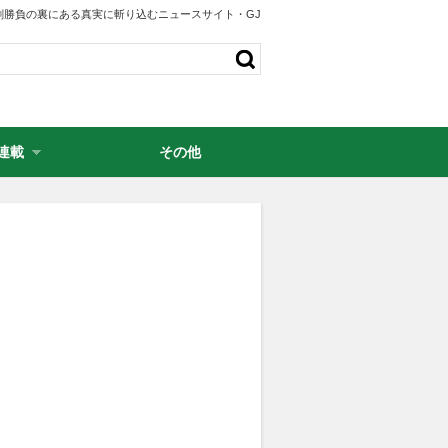
剣勝負の裏にある真実に斬り込むニュースサイト・GJ
連載
その他
・