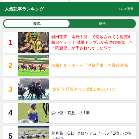
人気記事ランキング
17:30更新
競馬
総合
岩田望来「素行不良」で追放されても重賞4
勝目ゲット！ 減量トラブルや夜遊び発覚した
「問題児」が干されなかったワケ
未勝利ルーキーが「深刻理由」で乗鞍激減
“金杯”で再現される波乱の結末とは？
浜中俊「哀愁」の1年
皐月賞（G1）クロワデュノール「1強」に待
った!?