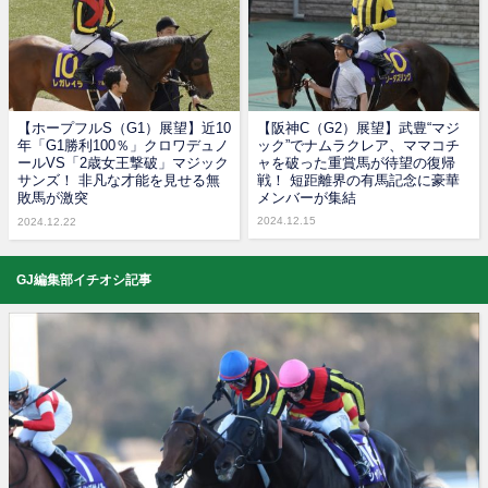
【ホープフルS（G1）展望】近10
【阪神C（G2）展望】武豊“マジ
年「G1勝利100％」クロワデュノ
ック”でナムラクレア、ママコチ
ールVS「2歳女王撃破」マジック
ャを破った重賞馬が待望の復帰
サンズ！ 非凡な才能を見せる無
戦！ 短距離界の有馬記念に豪華
敗馬が激突
メンバーが集結
2024.12.15
2024.12.22
GJ編集部イチオシ記事