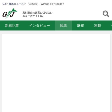
GJ
>
競馬ニュース
>
「4億超え」WIN5にまた怪現象？
GJ
S
真剣勝負の真実に切り込む
ニュースサイトGJ
新着記事
インタビュー
競馬
麻雀
連載