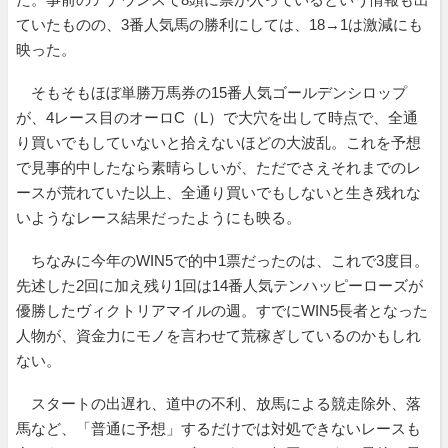
ていたものの、3番人気馬の勝利にしては、18→1は激減にも
映った。
そもそもほぼ単勝万馬券の15番人気ゴールデンシロップ
が、4レース目のオーロC（L）で大穴を出して時点で、全通
り買いでもしていないと拾えないほどの大波乱。これを予想
で見事的中したなら素晴らしいが、ただでさえそれまでのレ
ースが荒れていた以上、全通り買いでもしないと生き残れな
いようなレース結果だったようにも映る。
ちなみに今年のWIN5で的中1票だったのは、これで3度目。
先述した2回に加え残り1回は14番人気テンハッピーローズが
優勝したヴィクトリアマイルの週。すでにWIN5長者となった
人物が、資金力にモノを言わせて荒稼ぎしているのかもしれ
ない。
スタートの出遅れ、道中の不利、放馬による競走除外、落
馬など、「普通に予想」するだけでは対処できないレースも