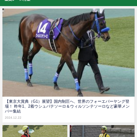
【東京大賞典（G1）展望】国内制圧へ、世界のフォーエバーヤング登
場！ 昨年1、2着ウシュバテソーロ＆ウィルソンテソーロなど豪華メン
バー集結
2024.12.22