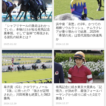
浜中俊「哀愁」の1年。かつての
「シャフリヤールの激走はわかっ
相棒ソウルラッシュ、ナムラクレ
ていた」本物だけが知る有馬記念
アが乗り替わりで結果…2025年
裏事情。そして“金杯”で再現され
「希望の光」は世代屈指の快速馬
る波乱の結末とは？
か
2025.01.02
2024.12.30
皐月賞（G1）クロワデュノール
有馬記念に続き東京大賞典も「記
「1強」に待った!? 「強さが証明
憶力」が決め手…最強フォーエバ
された」川田将雅も絶賛した3戦3
ーヤングから絞りに絞った2点で
勝馬
勝負！
2024.12.27
2024.12.29