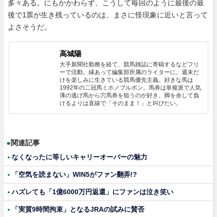
多々ある。にもかかわらず、こうして毎回のように最後の最
後で1票が生き残っているのは、まさに怪現象に近いと言って
よさそうだ。
高城陽
大手新聞社勤務を経て、競馬雑誌に寄稿するなどフリ
ーで活動。縁あって編集部所属のライターに。週末だ
けを楽しみに生きている競馬優先主義。好きな馬は
1992年の二冠馬ミホノブルボン。馬券は単複派で人気
薄の逃げ馬から穴馬券を狙うのが好き。脚を余して負
けるよりは直線で「そのまま！」と叫びたい。
●
関連記事
なくなったに等しいキャリーオーバーの魅力
「空気を読まない」WIN5がファン翻弄!?
ハズレても「1億6000万円返還」にファンは泣き笑い
「実質9時間拘束」となるJRAの試みに賛否