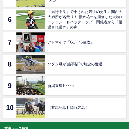
「素行不良」で干された若手の更生に関西の
大御所が名乗り！ 福永祐一を担当した大物エ
ージェントもバックアップ…関係者から「優
遇され過ぎ」の声
アドマイヤ「G1・45連敗」
ソダシ母が“諸事情”で無念の落選……
新潟直線1000m
【有馬記念】隠れ穴馬！
重賞レース特集