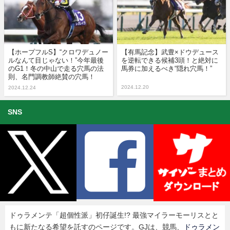
【ホープフルS】“クロワデュノー
【有馬記念】武豊×ドウデュース
ルなんて目じゃない！”今年最後
を逆転できる候補3頭！と絶対に
のG1！冬の中山で走る穴馬の法
馬券に加えるべき“隠れ穴馬！”
則、名門調教師絶賛の穴馬！
2024.12.20
2024.12.24
SNS
ドゥラメンテ「超個性派」初仔誕生!? 最強マイラーモーリスとと
もに新たなる希望を託すのページです。GJは、競馬、
ドゥラメン