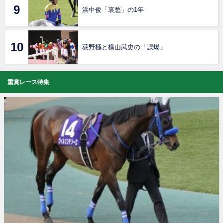
浜中俊「哀愁」の1年
荻野極と横山武史の「誤爆」
重賞レース特集