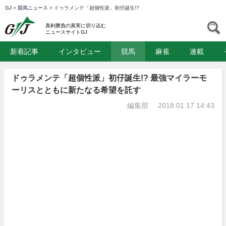
GJ
>
競馬ニュース
>
ドゥラメンテ「超個性派」初仔誕生!?
GJ
S
真剣勝負の真実に切り込む
ニュースサイトGJ
新着記事
インタビュー
競馬
麻雀
連載
ドゥラメンテ「超個性派」初仔誕生!? 最強マイラーモ
ーリスとともに新たなる希望を託す
編集部
2018.01.17 14:43