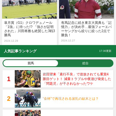
皐月賞（G1）クロワデュノール
有馬記念に続き東京大賞典も「記
「1強」に待った!? 「強さが証明
憶力」が決め手…最強フォーエバ
された」川田将雅も絶賛した3戦3
ーヤングから絞りに絞った2点で
勝馬
勝負！
2024.12.27
2024.12.29
人気記事ランキング
17:30更新
競馬
総合
岩田望来「素行不良」で追放されても重賞4
勝目ゲット！ 減量トラブルや夜遊び発覚した
「問題児」が干されなかったワケ
“金杯”で再現される波乱の結末とは？