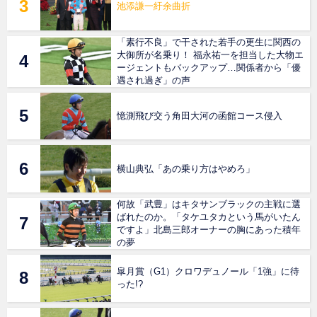
池添謙一紆余曲折
「素行不良」で干された若手の更生に関西の
大御所が名乗り！ 福永祐一を担当した大物エ
ージェントもバックアップ…関係者から「優
遇され過ぎ」の声
憶測飛び交う角田大河の函館コース侵入
横山典弘「あの乗り方はやめろ」
何故「武豊」はキタサンブラックの主戦に選
ばれたのか。「タケユタカという馬がいたん
ですよ」北島三郎オーナーの胸にあった積年
の夢
皐月賞（G1）クロワデュノール「1強」に待
った!?