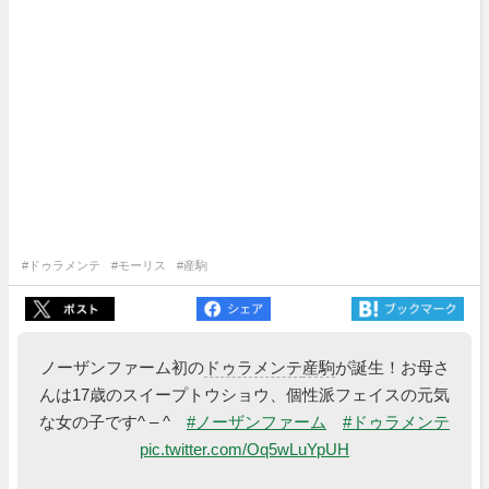
#ドゥラメンテ
#モーリス
#産駒
ノーザンファーム初の
ドゥラメンテ
産駒
が誕生！お母さ
んは17歳のスイープトウショウ、個性派フェイスの元気
な女の子です^ – ^
#ノーザンファーム
#ドゥラメンテ
pic.twitter.com/Oq5wLuYpUH