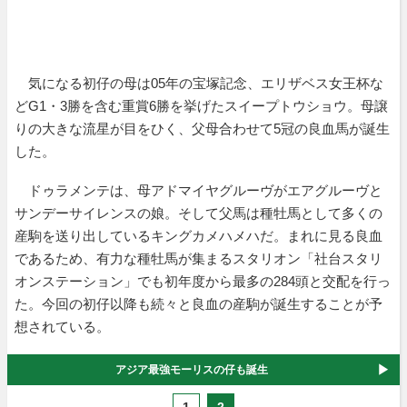
気になる初仔の母は05年の宝塚記念、エリザベス女王杯な
どG1・3勝を含む重賞6勝を挙げたスイープトウショウ。母譲
りの大きな流星が目をひく、父母合わせて5冠の良血馬が誕生
した。
ドゥラメンテは、母アドマイヤグルーヴがエアグルーヴと
サンデーサイレンスの娘。そして父馬は種牡馬として多くの
産駒を送り出しているキングカメハメハだ。まれに見る良血
であるため、有力な種牡馬が集まるスタリオン「社台スタリ
オンステーション」でも初年度から最多の284頭と交配を行っ
た。今回の初仔以降も続々と良血の産駒が誕生することが予
想されている。
アジア最強モーリスの仔も誕生
1
2