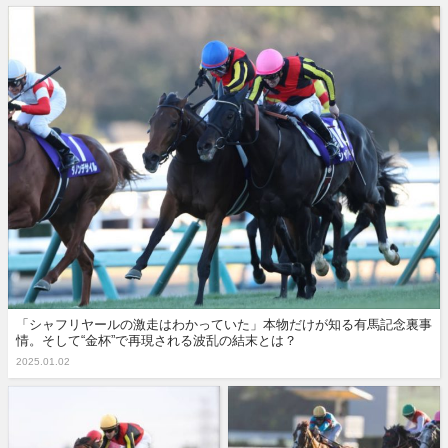
「シャフリヤールの激走はわかっていた」本物だけが知る有馬記念裏事
情。そして“金杯”で再現される波乱の結末とは？
2025.01.02