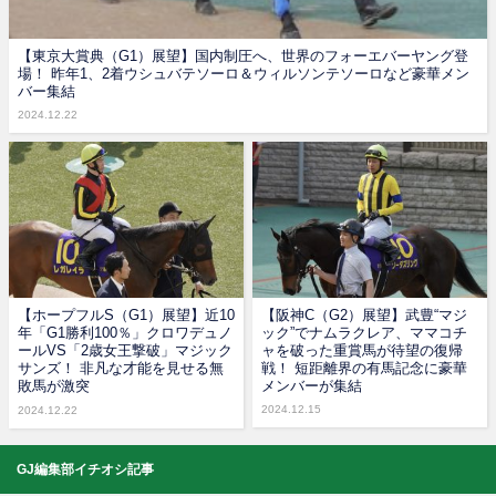
【東京大賞典（G1）展望】国内制圧へ、世界のフォーエバーヤング登
場！ 昨年1、2着ウシュバテソーロ＆ウィルソンテソーロなど豪華メン
バー集結
2024.12.22
【ホープフルS（G1）展望】近10
【阪神C（G2）展望】武豊“マジ
年「G1勝利100％」クロワデュノ
ック”でナムラクレア、ママコチ
ールVS「2歳女王撃破」マジック
ャを破った重賞馬が待望の復帰
サンズ！ 非凡な才能を見せる無
戦！ 短距離界の有馬記念に豪華
敗馬が激突
メンバーが集結
2024.12.15
2024.12.22
GJ編集部イチオシ記事