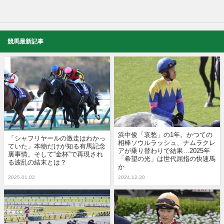
競馬最新記事
浜中俊「哀愁」の1年。かつての
「シャフリヤールの激走はわかっ
相棒ソウルラッシュ、ナムラクレ
ていた」本物だけが知る有馬記念
アが乗り替わりで結果…2025年
裏事情。そして“金杯”で再現され
「希望の光」は世代屈指の快速馬
る波乱の結末とは？
か
2025.01.02
2024.12.30