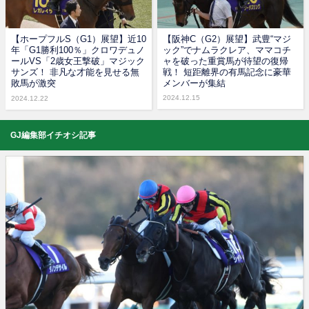
【ホープフルS（G1）展望】近10
【阪神C（G2）展望】武豊“マジ
年「G1勝利100％」クロワデュノ
ック”でナムラクレア、ママコチ
ールVS「2歳女王撃破」マジック
ャを破った重賞馬が待望の復帰
サンズ！ 非凡な才能を見せる無
戦！ 短距離界の有馬記念に豪華
敗馬が激突
メンバーが集結
2024.12.15
2024.12.22
GJ編集部イチオシ記事