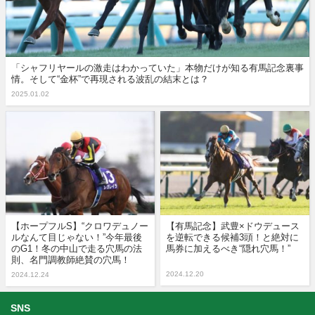
「シャフリヤールの激走はわかっていた」本物だけが知る有馬記念裏事
情。そして“金杯”で再現される波乱の結末とは？
2025.01.02
【ホープフルS】“クロワデュノー
【有馬記念】武豊×ドウデュース
ルなんて目じゃない！”今年最後
を逆転できる候補3頭！と絶対に
のG1！冬の中山で走る穴馬の法
馬券に加えるべき“隠れ穴馬！”
則、名門調教師絶賛の穴馬！
2024.12.20
2024.12.24
SNS