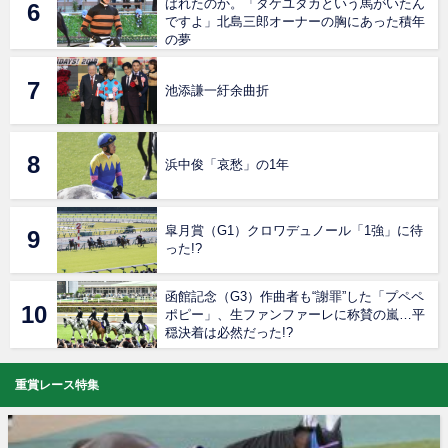
ばれたのか。「タケユタカという馬がいたん
ですよ」北島三郎オーナーの胸にあった積年
の夢
池添謙一紆余曲折
浜中俊「哀愁」の1年
皐月賞（G1）クロワデュノール「1強」に待
った!?
函館記念（G3）作曲者も“謝罪”した「プペペ
ポピー」、生ファンファーレに称賛の嵐…平
穏決着は必然だった!?
重賞レース特集