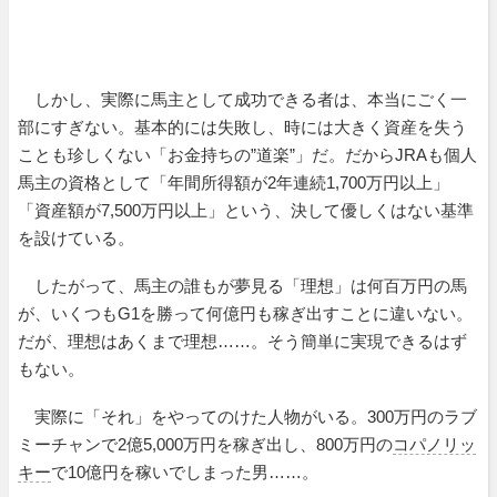
しかし、実際に馬主として成功できる者は、本当にごく一
部にすぎない。基本的には失敗し、時には大きく資産を失う
ことも珍しくない「お金持ちの”道楽”」だ。だからJRAも個人
馬主の資格として「年間所得額が2年連続1,700万円以上」
「資産額が7,500万円以上」という、決して優しくはない基準
を設けている。
したがって、馬主の誰もが夢見る「理想」は何百万円の馬
が、いくつもG1を勝って何億円も稼ぎ出すことに違いない。
だが、理想はあくまで理想……。そう簡単に実現できるはず
もない。
実際に「それ」をやってのけた人物がいる。300万円のラブ
ミーチャンで2億5,000万円を稼ぎ出し、800万円の
コパノリッ
キー
で10億円を稼いでしまった男……。