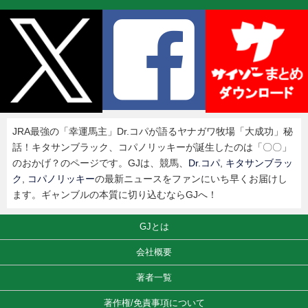
JRA最強の「幸運馬主」Dr.コパが語るヤナガワ牧場「大成功」秘
話！キタサンブラック、コパノリッキーが誕生したのは「〇〇」
のおかげ？のページです。GJは、競馬、
Dr.コパ
,
キタサンブラッ
ク
,
コパノリッキー
の最新ニュースをファンにいち早くお届けし
ます。ギャンブルの本質に切り込むならGJへ！
GJとは
会社概要
著者一覧
著作権/免責事項について