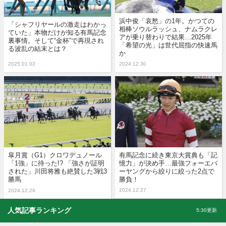
浜中俊「哀愁」の1年。かつての
「シャフリヤールの激走はわかっ
相棒ソウルラッシュ、ナムラクレ
ていた」本物だけが知る有馬記念
アが乗り替わりで結果…2025年
裏事情。そして“金杯”で再現され
「希望の光」は世代屈指の快速馬
る波乱の結末とは？
か
2025.01.02
2024.12.30
皐月賞（G1）クロワデュノール
有馬記念に続き東京大賞典も「記
「1強」に待った!? 「強さが証明
憶力」が決め手…最強フォーエバ
された」川田将雅も絶賛した3戦3
ーヤングから絞りに絞った2点で
勝馬
勝負！
2024.12.27
2024.12.29
人気記事ランキング
5:30更新