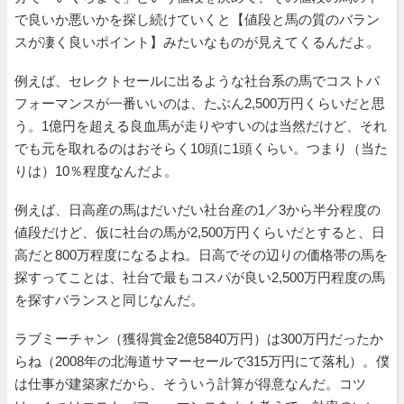
で良いか悪いかを探し続けていくと【値段と馬の質のバラン
スが凄く良いポイント】みたいなものが見えてくるんだよ。
例えば、セレクトセールに出るような社台系の馬でコストパ
フォーマンスが一番いいのは、たぶん2,500万円くらいだと思
う。1億円を超える良血馬が走りやすいのは当然だけど、それ
でも元を取れるのはおそらく10頭に1頭くらい。つまり（当た
りは）10％程度なんだよ。
例えば、日高産の馬はだいだい社台産の1／3から半分程度の
値段だけど、仮に社台の馬が2,500万円くらいだとすると、日
高だと800万程度になるよね。日高でその辺りの価格帯の馬を
探すってことは、社台で最もコスパが良い2,500万円程度の馬
を探すバランスと同じなんだ。
ラブミーチャン（獲得賞金2億5840万円）は300万円だったか
らね（2008年の北海道サマーセールで315万円にて落札）。僕
は仕事が建築家だから、そういう計算が得意なんだ。コツ