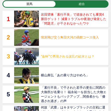
競馬
総合
岩田望来「素行不良」で追放されても重賞4
勝目ゲット！ 減量トラブルや夜遊び発覚した
「問題児」が干されなかったワケ
憶測飛び交う角田大河の函館コース侵入
“金杯”で再現される波乱の結末とは？
横山典弘「あの乗り方はやめろ」
「素行不良」で干された若手の更生に関西の
大御所が名乗り！ 福永祐一を担当した大物エ
ージェントもバックアップ…関係者から「優
遇され過ぎ」の声
何故「武豊」はキタサンブラックの主戦に選