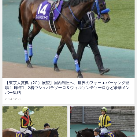
【東京大賞典（G1）展望】国内制圧へ、世界のフォーエバーヤング登
場！ 昨年1、2着ウシュバテソーロ＆ウィルソンテソーロなど豪華メン
バー集結
2024.12.22