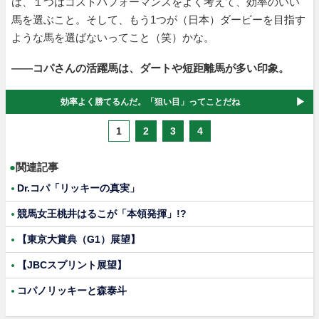
は、１つはコストパフォーマンスをよく考えて、効率のいい
馬を選ぶこと。そして、もう1つが（日本）ダービーを目指す
ような馬を選ばないってこと（笑）かな。
――コパさんの活躍馬は、ダートや短距離馬が多い印象。
効率よく勝てるんだ。「狙い目」ってことだね
1
2
3
4
●
関連記事
Dr.コパ「リッキーの真実」
競馬女王桃井はるこが「本領発揮」!?
【東京大賞典（G1）展望】
【JBCスプリント展望】
コパノリッキーと森泰斗