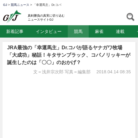
GJ
>
競馬ニュース
>
「幸運馬主」Dr.コパ
GJ
S
真剣勝負の真実に切り込む
ニュースサイトGJ
新着記事
インタビュー
競馬
麻雀
連載
JRA最強の「幸運馬主」Dr.コパが語るヤナガワ牧場
「大成功」秘話！キタサンブラック、コパノリッキーが
誕生したのは「〇〇」のおかげ？
文＝浅井宗次郎 写真＝編集部
2018.04.14 08:35