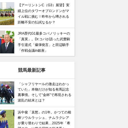
【アーリントンC（G3）展望】実
績上位のタワーオブロンドンがマ
イル戦に挑む！昨年から噂される
距離不安の払拭なるか？
JRA歴代G1最多コパノリッキーの
「真実」。Dr.コパが語った武豊騎
手引退式「爆弾発言」と田辺騎手
「作戦会議in銀座」
競馬最新記事
「シャフリヤールの激走はわかっ
ていた」本物だけが知る有馬記念
裏事情。そして“金杯”で再現される
波乱の結末とは？
浜中俊「哀愁」の1年。かつての相
棒ソウルラッシュ、ナムラクレア
が乗り替わりで結果…2025年「希