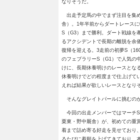
なりそうだ。
出走予定馬の中でまず注目を集
舎）。1年半前からダートレースに
S（G3）まで勝利。ダート戦線を
るアクシデントで長期の離脱を余
復帰を迎える。3走前の初夢S（16
のフェブラリーS（G1）で人気の
けに、長期休養明けのレースとな
休養明けでどの程度まで仕上げて
えれば結果が欲しいレースとなり
そんなグレイトパールに挑むのが
今回の出走メンバーではマーチS
栗東・野中厩舎）が、初めての重
着まで詰め寄る好走を見せており
るたびに着順を上げてきており、