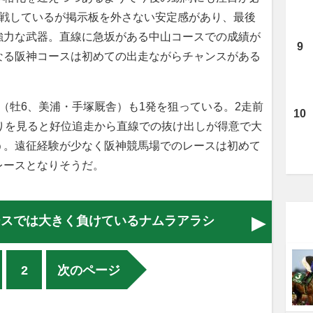
挑戦しているが掲示板を外さない安定感があり、最後
強力な武器。直線に急坂がある中山コースでの成績が
なる阪神コースは初めての出走ながらチャンスがある
（牡6、美浦・手塚厩舎）も1発を狙っている。2走前
りを見ると好位追走から直線での抜け出しが得意で大
う。遠征経験が少なく阪神競馬場でのレースは初めて
レースとなりそうだ。
ースでは大きく負けているナムラアラシ
2
次のページ