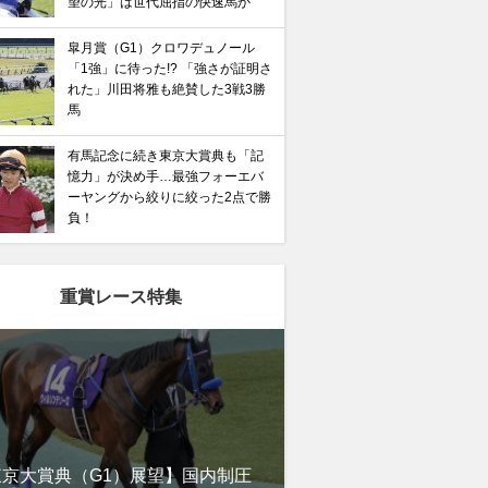
望の光」は世代屈指の快速馬か
皐月賞（G1）クロワデュノール
「1強」に待った!? 「強さが証明さ
れた」川田将雅も絶賛した3戦3勝
馬
有馬記念に続き東京大賞典も「記
憶力」が決め手…最強フォーエバ
ーヤングから絞りに絞った2点で勝
負！
馬記念】武豊×ドウデュースを逆転できる候補3頭！と絶
“隠れ穴馬！”
重賞レース特集
東京大賞典（G1）展望】国内制圧