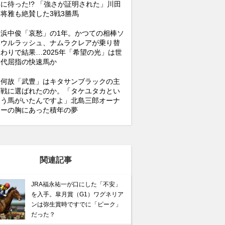
に待った!? 「強さが証明された」川田
将雅も絶賛した3戦3勝馬
浜中俊「哀愁」の1年。かつての相棒ソ
ウルラッシュ、ナムラクレアが乗り替
わりで結果…2025年「希望の光」は世
代屈指の快速馬か
何故「武豊」はキタサンブラックの主
戦に選ばれたのか。「タケユタカとい
う馬がいたんですよ」北島三郎オーナ
ーの胸にあった積年の夢
関連記事
JRA福永祐一が口にした「不安」
を入手。皐月賞（G1）ワグネリア
ンは弥生賞時ですでに「ピーク」
だった？