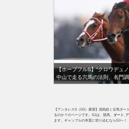
る有馬記念裏事情。そ
【ホープフルS】“クロワデュ
中山で走る穴馬の法則、名門調
【アンタレスS（G3）展望】混戦続く古馬ダー
るのか？のページです。GJは、競馬、
ダート
,
ア
ます。ギャンブルの本質に切り込むならGJへ！