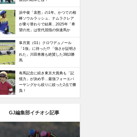
浜中俊「哀愁」の1年。かつての相
棒ソウルラッシュ、ナムラクレア
が乗り替わりで結果…2025年「希
望の光」は世代屈指の快速馬か
皐月賞（G1）クロワデュノール
「1強」に待った!? 「強さが証明さ
れた」川田将雅も絶賛した3戦3勝
馬
有馬記念に続き東京大賞典も「記
憶力」が決め手…最強フォーエバ
ーヤングから絞りに絞った2点で勝
負！
GJ編集部イチオシ記事