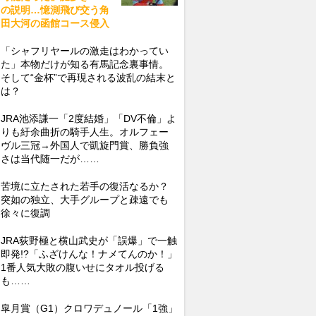
の説明…憶測飛び交う角
田大河の函館コース侵入
「シャフリヤールの激走はわかってい
た」本物だけが知る有馬記念裏事情。
そして“金杯”で再現される波乱の結末と
は？
JRA池添謙一「2度結婚」「DV不倫」よ
りも紆余曲折の騎手人生。オルフェー
ヴル三冠→外国人で凱旋門賞、勝負強
さは当代随一だが……
苦境に立たされた若手の復活なるか？
突如の独立、大手グループと疎遠でも
徐々に復調
JRA荻野極と横山武史が「誤爆」で一触
即発!?「ふざけんな！ナメてんのか！」
1番人気大敗の腹いせにタオル投げる
も……
皐月賞（G1）クロワデュノール「1強」