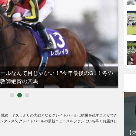
ノールなんて目じゃない！”今年最後のG1！冬の
【有
教師絶賛の穴馬！
るべき
ト戦線！？久しぶりの実戦となるグレイトパールは結果を残すことができ
ンタレスS
,
グレイトパール
の最新ニュースをファンにいち早くお届けし
【