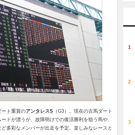
ダート
重賞の
アンタレスS
（G3）。現在の古馬ダート
ムードが漂うが、故障明けでの復活勝利を狙う馬や、
など多彩なメンバーが出走を予定。楽しみなレースと