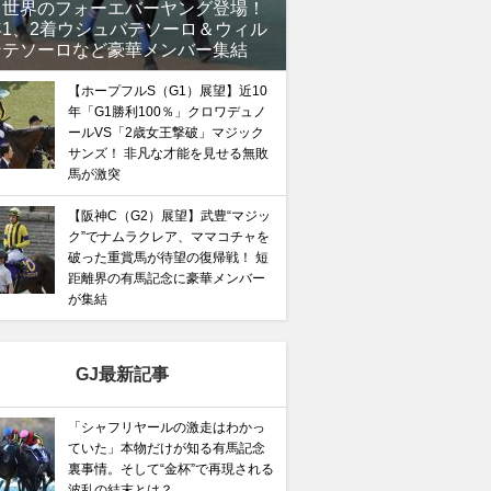
、世界のフォーエバーヤング登場！
年1、2着ウシュバテソーロ＆ウィル
ンテソーロなど豪華メンバー集結
【ホープフルS（G1）展望】近10
年「G1勝利100％」クロワデュノ
ールVS「2歳女王撃破」マジック
サンズ！ 非凡な才能を見せる無敗
馬が激突
【阪神C（G2）展望】武豊“マジッ
ク”でナムラクレア、ママコチャを
破った重賞馬が待望の復帰戦！ 短
距離界の有馬記念に豪華メンバー
が集結
GJ最新記事
「シャフリヤールの激走はわかっ
ていた」本物だけが知る有馬記念
裏事情。そして“金杯”で再現される
波乱の結末とは？