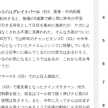
めるのは
グレイトパール
（牡5、栗東・中内田厩
転向すると、無傷の5連勝で瞬く間に昨年の平安
牽引する存在として注目を集めた逸材だが、ケガによ
儀なくされる不運に見舞われた。そんな大器がついに
00万下）では昨年のチャンピオンズC（G1）や今年
中心となっていたテイエムジンソクに快勝しているだ
るが上位争いに絡んでくるだけの実力はあるだろう。
いるのか気になるところではあるが、これから先を考
そうだ。
マーチS（G3）での上位入賞組だ。
（G3）で最先着となったクインズサターン（牡5、
賞制覇を狙う。前走はゴール前で鋭く伸びクビ差の2
、状態は良さそう。また、今年に入ってからは出走す
本格化を迎えつつあるようで今後の動向にも注目が必