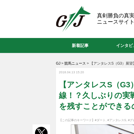
GJ
真剣勝負の真
ニュースサイト
新着記事
インタビ
GJ
>
競馬ニュース
>
【アンタレスS（G3）展望
2018.04.13 15:20
【アンタレスS（G
線！？久しぶりの実
を残すことができる
【この記事のキーワード】
#ダート
,
#アンタレスS
,
#グ