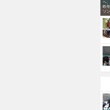
へ
昨
ソ