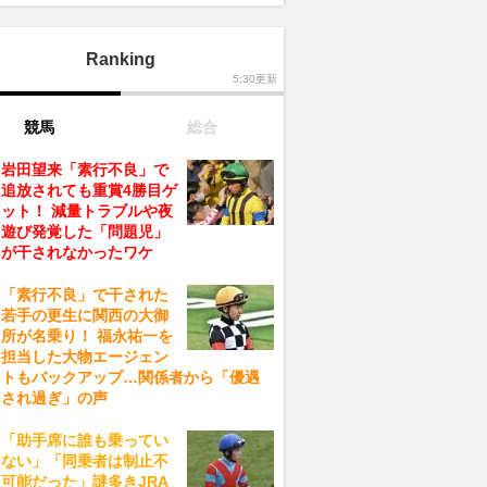
Ranking
5:30更新
競馬
総合
岩田望来「素行不良」で
追放されても重賞4勝目ゲ
ット！ 減量トラブルや夜
遊び発覚した「問題児」
が干されなかったワケ
「素行不良」で干された
若手の更生に関西の大御
所が名乗り！ 福永祐一を
担当した大物エージェン
トもバックアップ…関係者から「優遇
され過ぎ」の声
「助手席に誰も乗ってい
ない」「同乗者は制止不
可能だった」謎多きJRA