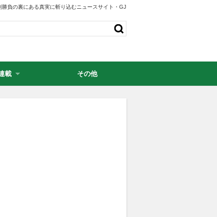
剣勝負の裏にある真実に斬り込むニュースサイト・GJ
連載
その他
・