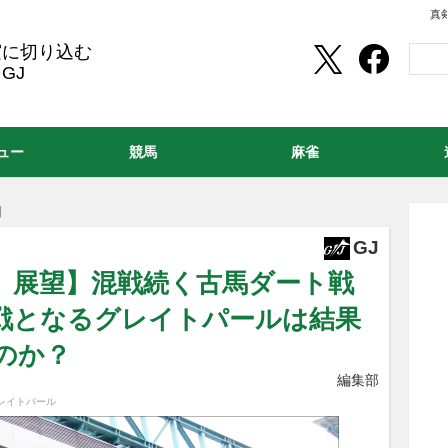
真
実に切り込む
GJ
ュー
競馬
麻雀
】
GJ
3）展望】混戦続く古馬ダート戦
戦となるグレイトパールは結果
のか？
編集部
レイトパール