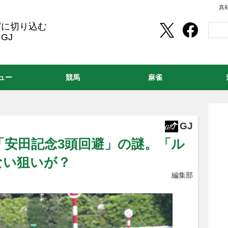
真
実に切り込む
GJ
ュー
競馬
麻雀
」
GJ
「安田記念3頭回避」の謎。「ル
ない狙いが？
編集部