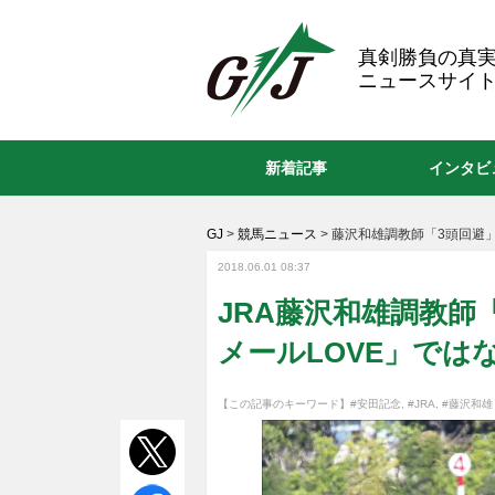
GJ
真剣勝負の真
ニュースサイト
新着記事
インタビ
GJ
>
競馬ニュース
>
藤沢和雄調教師「3頭回避
2018.06.01 08:37
JRA藤沢和雄調教師
メールLOVE」では
【この記事のキーワード】
#安田記念
,
#JRA
,
#藤沢和雄