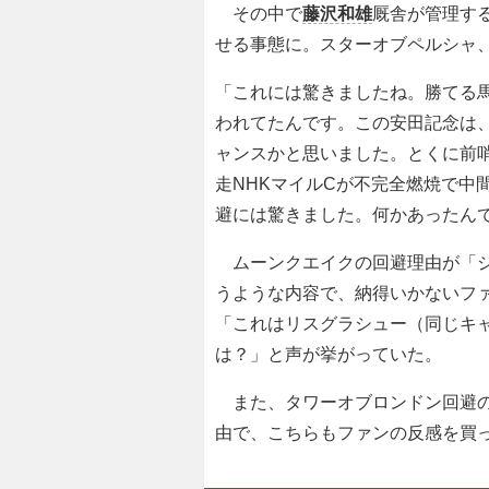
その中で
藤沢和雄
厩舎が管理す
せる事態に。スターオブペルシャ
「これには驚きましたね。勝てる
われてたんです。この安田記念は、
ャンスかと思いました。とくに前
走NHKマイルCが不完全燃焼で中
避には驚きました。何かあったん
ムーンクエイクの回避理由が「ジ
うような内容で、納得いかないフ
「これはリスグラシュー（同じキ
は？」と声が挙がっていた。
また、タワーオブロンドン回避の
由で、こちらもファンの反感を買