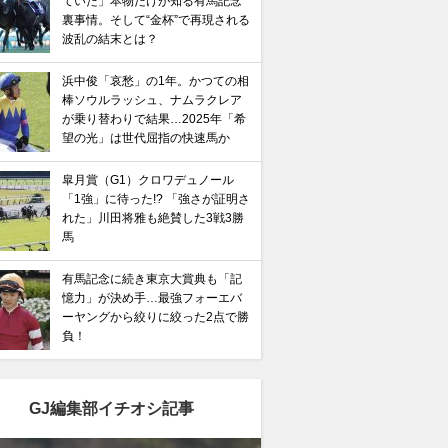
ていた」本物だけが知る有馬記念
裏事情。そして“金杯”で再現される
波乱の結末とは？
浜中俊「哀愁」の1年。かつての相
棒ソウルラッシュ、ナムラクレア
が乗り替わりで結果…2025年「希
望の光」は世代屈指の快速馬か
皐月賞（G1）クロワデュノール
「1強」に待った!? 「強さが証明さ
れた」川田将雅も絶賛した3戦3勝
馬
有馬記念に続き東京大賞典も「記
憶力」が決め手…最強フォーエバ
ーヤングから絞りに絞った2点で勝
負！
GJ編集部イチオシ記事