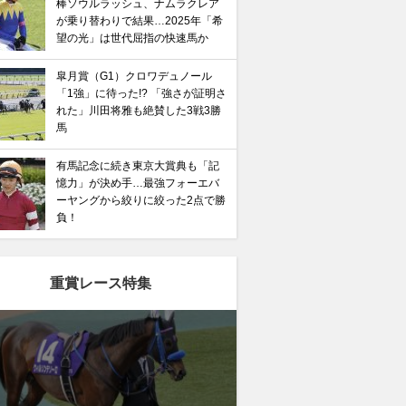
棒ソウルラッシュ、ナムラクレア
が乗り替わりで結果…2025年「希
望の光」は世代屈指の快速馬か
皐月賞（G1）クロワデュノール
「1強」に待った!? 「強さが証明さ
れた」川田将雅も絶賛した3戦3勝
馬
有馬記念に続き東京大賞典も「記
憶力」が決め手…最強フォーエバ
ーヤングから絞りに絞った2点で勝
負！
重賞レース特集