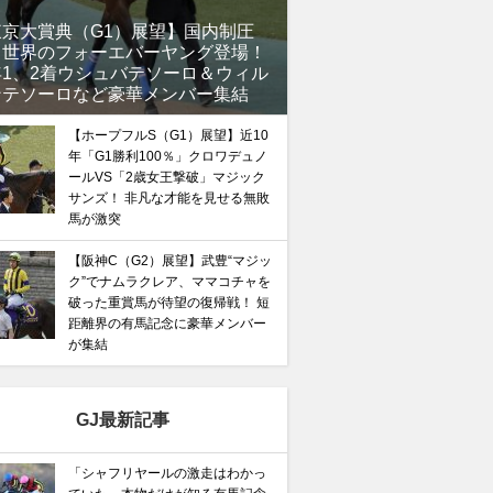
東京大賞典（G1）展望】国内制圧
、世界のフォーエバーヤング登場！
年1、2着ウシュバテソーロ＆ウィル
ンテソーロなど豪華メンバー集結
【ホープフルS（G1）展望】近10
年「G1勝利100％」クロワデュノ
ールVS「2歳女王撃破」マジック
サンズ！ 非凡な才能を見せる無敗
馬が激突
【阪神C（G2）展望】武豊“マジッ
ク”でナムラクレア、ママコチャを
破った重賞馬が待望の復帰戦！ 短
距離界の有馬記念に豪華メンバー
が集結
GJ最新記事
「シャフリヤールの激走はわかっ