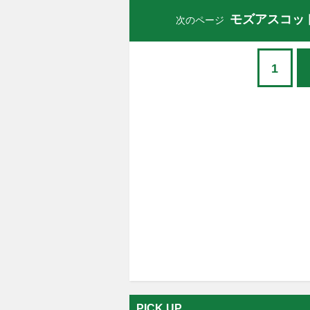
モズアスコッ
次のページ
1
PICK UP