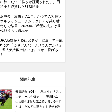
に待った!? 「強さが証明された」川田
将雅も絶賛した3戦3勝馬
浜中俊「哀愁」の1年。かつての相棒ソ
ウルラッシュ、ナムラクレアが乗り替
わりで結果…2025年「希望の光」は世
代屈指の快速馬か
JRA荻野極と横山武史が「誤爆」で一触
即発!?「ふざけんな！ナメてんのか！」
1番人気大敗の腹いせにタオル投げる
も……
関連記事
安田記念（G1）「急上昇」リアル
スティールが爆走！ 「実績No1」
の古豪が2番人気11着大敗の2年前
とは「別次元の動き」を見せる理
由