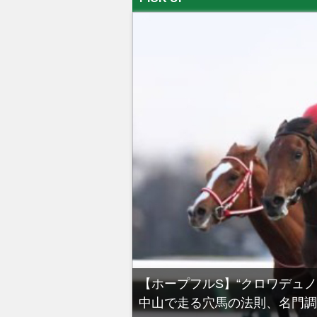
る有馬記念裏事情。そ
【ホープフルS】“クロワデュ
中山で走る穴馬の法則、名門調