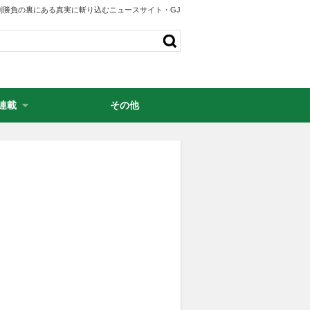
剣勝負の裏にある真実に斬り込むニュースサイト・GJ
連載
その他
・