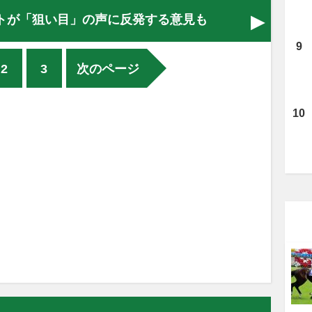
トが「狙い目」の声に反発する意見も
2
3
次のページ