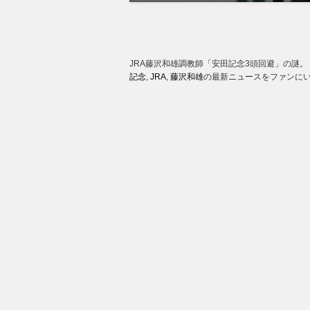
JRA藤沢和雄調教師「安田記念3頭回避」の謎。
記念
,
JRA
,
藤沢和雄
の最新ニュースをファンにい