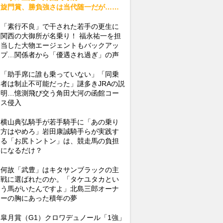
旋門賞、勝負強さは当代随一だが……
「素行不良」で干された若手の更生に
関西の大御所が名乗り！ 福永祐一を担
当した大物エージェントもバックアッ
プ…関係者から「優遇され過ぎ」の声
「助手席に誰も乗っていない」「同乗
者は制止不可能だった」謎多きJRAの説
明…憶測飛び交う角田大河の函館コー
ス侵入
横山典弘騎手が若手騎手に「あの乗り
方はやめろ」岩田康誠騎手らが実践す
る「お尻トントン」は、競走馬の負担
になるだけ？
何故「武豊」はキタサンブラックの主
戦に選ばれたのか。「タケユタカとい
う馬がいたんですよ」北島三郎オーナ
ーの胸にあった積年の夢
皐月賞（G1）クロワデュノール「1強」