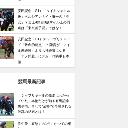
安田記念（G1）「タイキシャトル
級」ペルシアンナイト唯一の「不
安」!? 史上4頭目3歳マイル王の弱
点は「東京苦手説」ではなく……
安田記念（G1）スワーヴリチャー
ド「致命的弱点」？ 陣営が「マイ
ル未経験」よりも神経質になる
「アノ問題」にデムーロ騎手も本
腰
競馬最新記事
「シャフリヤールの激走はわかっ
ていた」本物だけが知る有馬記念
裏事情。そして“金杯”で再現される
波乱の結末とは？
馬記念】武豊×ドウデュースを逆転できる候補3頭！と絶
“隠れ穴馬！”
浜中俊「哀愁」の1年。かつての相