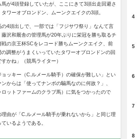
る馬が4頭登録していたが、ここにきて3頭出走回避さ
、タワーオブロンドン、ムーンクエイクの3頭。
馬の4頭出しで、一部では「フジサワ祭り」なんて言
藤沢和厩舎の管理馬が20年ぶりに栄冠を勝ち取るチ
哨戦の京王杯SCをレコード勝ちムーンクエイク、前
間の調整がうまくいっていたタワーオブロンドンの回
ですかね」（競馬ライター）
ョッキー（C.ルメール騎手）の確保が難しい」とい
ァンからは「使ってナンボの騸馬なのに何故？」、
ャロットファームのクラブ馬）に気をつかったので
理由が「C.ルメール騎手が乗れないから」と同じ理
っているようである。