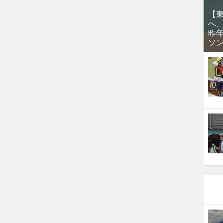
【
へ
昨
ソ