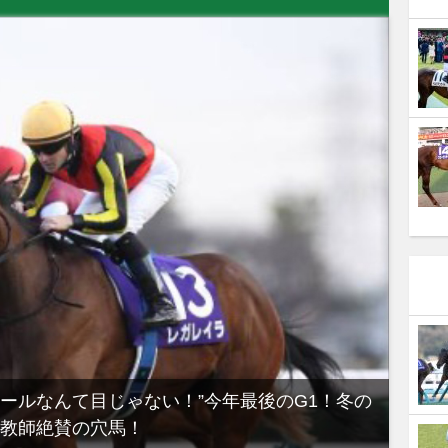
ノールなんて目じゃない！”今年最後のG1！冬の
【有
教師絶賛の穴馬！
るべき