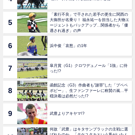
「素行不良」で干された若手の更生に関西の
大御所が名乗り！ 福永祐一を担当した大物エ
ージェントもバックアップ…関係者から「優
遇され過ぎ」の声
浜中俊「哀愁」の1年
皐月賞（G1）クロワデュノール「1強」に待
った!?
函館記念（G3）作曲者も“謝罪”した「プペペ
ポピー」、生ファンファーレに称賛の嵐…平
穏決着は必然だった!?
武豊よりアキヤマ!?
何故「武豊」はキタサンブラックの主戦に選
ばれたのか。「タケユタカという馬がいたん