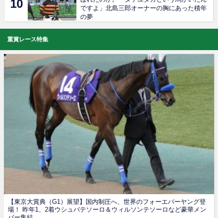
ですよ」北島三郎オーナーの胸にあった積年
の夢
重賞レース特集
【東京大賞典（G1）展望】国内制圧へ、世界のフォーエバーヤング登
場！ 昨年1、2着ウシュバテソーロ＆ウィルソンテソーロなど豪華メン
バー集結