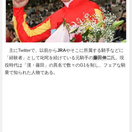
主にTwitterで、以前から
JRA
やそこに所属する騎手などに
「経験者」として叱咤を続けている元騎手の
藤田伸二
氏。現
役時代は「漢・藤田」の異名で数々のG1を制し、フェアな騎
乗で知られた人物である。