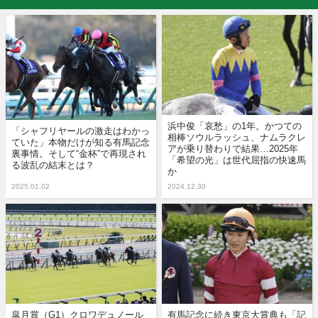
浜中俊「哀愁」の1年。かつての
「シャフリヤールの激走はわかっ
相棒ソウルラッシュ、ナムラクレ
ていた」本物だけが知る有馬記念
アが乗り替わりで結果…2025年
裏事情。そして“金杯”で再現され
「希望の光」は世代屈指の快速馬
る波乱の結末とは？
か
2025.01.02
2024.12.30
皐月賞（G1）クロワデュノール
有馬記念に続き東京大賞典も「記