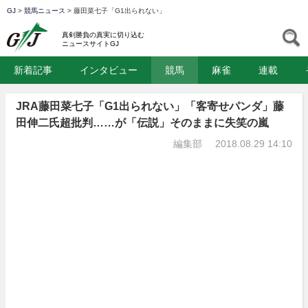
GJ
>
競馬ニュース
>
藤田菜七子「G1出られない」
GJ
S
真剣勝負の真実に切り込む
ニュースサイトGJ
新着記事
インタビュー
競馬
麻雀
連載
JRA藤田菜七子「G1出られない」「客寄せパンダ」藤
田伸二氏超批判……が「伝説」そのままに失笑の嵐
編集部
2018.08.29 14:10