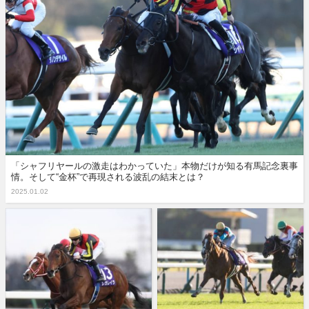
「シャフリヤールの激走はわかっていた」本物だけが知る有馬記念裏事
情。そして“金杯”で再現される波乱の結末とは？
2025.01.02