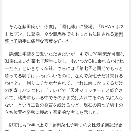
そんな藤田氏が、今度は「週刊誌」に登場。「NEWS ポス
トセブン」に登場。今や競馬界でももっとも注目される
藤田
菜七子
騎手に痛烈な言葉を送った。
詳細は本誌をご覧いただきたいが、すでにG1騎乗が可能な
31勝に届いた菜七子騎手に対し「あいつがGIに乗れるわけね
ーだろ」といきなり辛辣。さらには「菜七子と同期でもっと
勝ってる騎手はいっぱいいるのに、なんで菜七子だけ乗れる
わけ？」「周りにチヤホヤされて、それに乗っかってるだけ
の客寄せパンダ化」「テレビで『天才ジョッキー』と紹介さ
れて、諸先輩もいる中でそのまま受け入れてるのが気に入ら
ない」という主旨の発言を続けるなど、現在の菜七子騎手の
立ち位置や姿勢に極めて否定的な考えを示した。
以前にもTwitter上で「藤田菜七子騎手の女性最多勝記録更