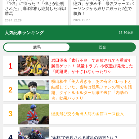
「1強」に待った!? 「強さが証明
憶力」が決め手…最強フォーエバ
された」川田将雅も絶賛した3戦3
ーヤングから絞りに絞った2点で
勝馬
勝負！
2024.12.27
2024.12.29
人気記事ランキング
17:30更新
競馬
総合
岩田望来「素行不良」で追放されても重賞4
勝目ゲット！ 減量トラブルや夜遊び発覚した
「問題児」が干されなかったワケ
横山和生「美人過ぎる」あの有名バレットと
結婚していた。当時は競馬ファンの間でも話
題、タイトルホルダー活躍の裏に「内助の
功」効果バッチリ
憶測飛び交う角田大河の函館コース侵入
“金杯”で再現される波乱の結末とは？