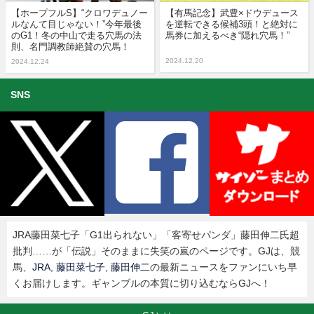
【ホープフルS】“クロワデュノー
【有馬記念】武豊×ドウデュース
ルなんて目じゃない！”今年最後
を逆転できる候補3頭！と絶対に
のG1！冬の中山で走る穴馬の法
馬券に加えるべき“隠れ穴馬！”
則、名門調教師絶賛の穴馬！
2024.12.20
2024.12.24
SNS
JRA藤田菜七子「G1出られない」「客寄せパンダ」藤田伸二氏超
批判……が「伝説」そのままに失笑の嵐のページです。GJは、競
馬、
JRA
,
藤田菜七子
,
藤田伸二
の最新ニュースをファンにいち早
くお届けします。ギャンブルの本質に切り込むならGJへ！