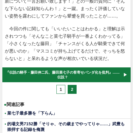
新について一言お願い致します！」との一般の質問に「そん
な下らない記録知らんわ！」と一蹴。まったく評価していな
い姿勢を露わにしてファンから顰蹙を買ったことが……。
今回の件に関しても「いいたいことはわかる」と理解は示
されつつも「そんなこと菜七子騎手が一番よくわかってる」
「小さくなったな藤田」「チャンスがくる人が騎乗できて何
が悪いのか」「マスコミが持ち上げてるだけで、そっちを怒
らないと」と呆れるような声が相次いでいる状況だ。
『伝説の騎手・藤田伸二氏、藤田菜七子の客寄せパンダ化を批判』……
伝説？
1
2
●
関連記事
菜七子最多勝を「下らん」
的場文男7152勝「そりゃ、その歳までやってりゃ……」武豊も
崇拝する記録を侮蔑