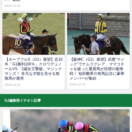
2024.12.22
【ホープフルS（G1）展望】近10
【阪神C（G2）展望】武豊“マジ
年「G1勝利100％」クロワデュノ
ック”でナムラクレア、ママコチ
ールVS「2歳女王撃破」マジック
ャを破った重賞馬が待望の復帰
サンズ！ 非凡な才能を見せる無
戦！ 短距離界の有馬記念に豪華
敗馬が激突
メンバーが集結
2024.12.15
2024.12.22
GJ編集部イチオシ記事