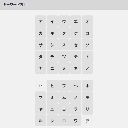
キーワード索引
ア
イ
ウ
エ
オ
カ
キ
ク
ケ
コ
サ
シ
ス
セ
ソ
タ
チ
ツ
テ
ト
ナ
ニ
ヌ
ネ
ノ
ハ
ヒ
フ
ヘ
ホ
マ
ミ
ム
メ
モ
ヤ
ユ
ヨ
ラ
リ
ル
レ
ロ
ワ
ヲ