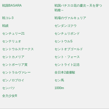
戦国BASARA
戦国パチスロ花の慶次～天を穿つ
戦槍～
戦コレ3
戦場のヴァルキュリア
戦績
ゼンダンゴクウ
センチュリー21
センチュリボンド
センテリュオ
セントウルS
セントウルステークス
セントオブゴールド
セントカメリア
セント・フォース
セントポーリア賞
セントライト記念
セントラルヴァレー
全日本2歳優駿
ゼンノロブロイ
セン馬
センバツ
1000m
全力少女R