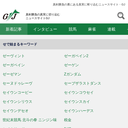
真剣勝負の裏にある真実に斬り込むニュースサイト・GJ
GJ
S
真剣勝負の真実に切り込む
ニュースサイトGJ
新着記事
インタビュー
競馬
麻雀
連載
せで始まるキーワード
ゼーヴィント
ゼーガペイン2
ゼーガペイン
ゼーゲン
ゼーゼマン
Zガンダム
セーヌドゥレーヴ
セーブザラストダンス
セイウンコービー
セイウンコウセイ
セイウンシリウス
セイウンスカイ
セイウンデセオ
セイウンハーデス
世紀末競馬 北斗の拳 ニンジン味
税金