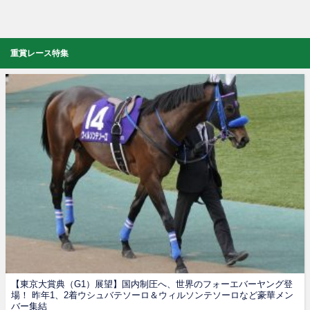
重賞レース特集
【東京大賞典（G1）展望】国内制圧へ、世界のフォーエバーヤング登
場！ 昨年1、2着ウシュバテソーロ＆ウィルソンテソーロなど豪華メン
バー集結