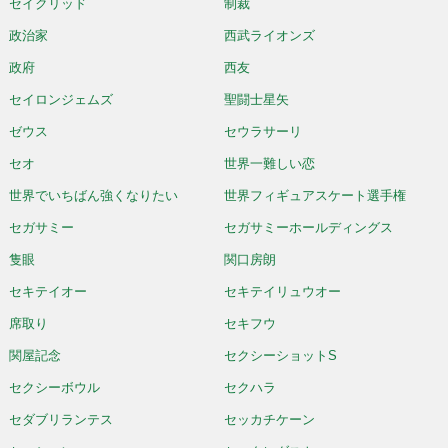
セイクリッド
制裁
政治家
西武ライオンズ
政府
西友
セイロンジェムズ
聖闘士星矢
ゼウス
セウラサーリ
セオ
世界一難しい恋
世界でいちばん強くなりたい
世界フィギュアスケート選手権
セガサミー
セガサミーホールディングス
隻眼
関口房朗
セキテイオー
セキテイリュウオー
席取り
セキフウ
関屋記念
セクシーショットS
セクシーボウル
セクハラ
セダブリランテス
セッカチケーン