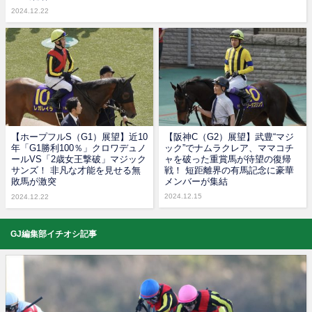
2024.12.22
【ホープフルS（G1）展望】近10
【阪神C（G2）展望】武豊“マジ
年「G1勝利100％」クロワデュノ
ック”でナムラクレア、ママコチ
ールVS「2歳女王撃破」マジック
ャを破った重賞馬が待望の復帰
サンズ！ 非凡な才能を見せる無
戦！ 短距離界の有馬記念に豪華
敗馬が激突
メンバーが集結
2024.12.15
2024.12.22
GJ編集部イチオシ記事