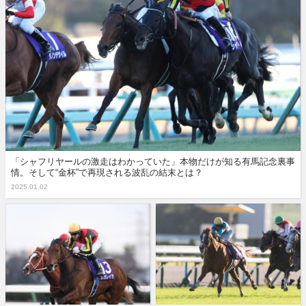
「シャフリヤールの激走はわかっていた」本物だけが知る有馬記念裏事
情。そして“金杯”で再現される波乱の結末とは？
2025.01.02