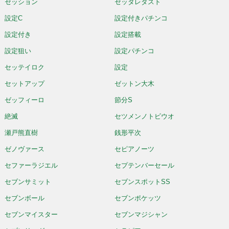
セッション
セッタレダスト
設定C
設定付きパチンコ
設定付き
設定搭載
設定狙い
設定パチンコ
セッテイロク
設定
セットアップ
ゼットン大木
ゼッフィーロ
節分S
絶滅
セツメンノトビウオ
瀬戸熊直樹
銭形平次
ゼノヴァース
セピアノーツ
セファーラジエル
セプテンバーセール
セブンサミット
セブンスポットSS
セブンボール
セブンポケッツ
セブンマイスター
セブンマジシャン