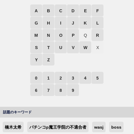
A
B
C
D
E
F
G
H
I
J
K
L
M
N
O
P
Q
R
S
T
U
V
W
X
Y
Z
0
1
2
3
4
5
6
7
8
9
話題のキーワード
橋木太希
パチンコp魔王学院の不適合者
wasj
boss