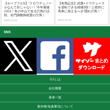
【ホープフルS】“クロワデュノー
【有馬記念】武豊×ドウデュース
ルなんて目じゃない！”今年最後
を逆転できる候補3頭！と絶対に
のG1！冬の中山で走る穴馬の法
馬券に加えるべき“隠れ穴馬！”
則、名門調教師絶賛の穴馬！
2024.12.20
2024.12.24
SNS
GJとは
会社概要
著者一覧
著作権/免責事項について