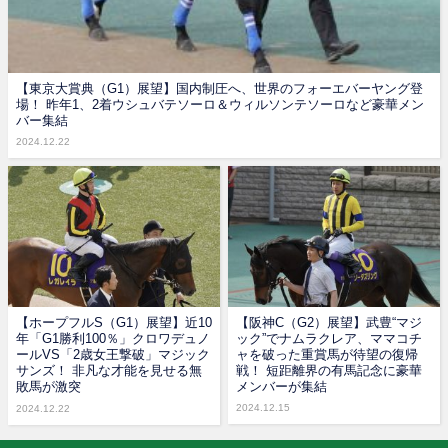
【東京大賞典（G1）展望】国内制圧へ、世界のフォーエバーヤング登
場！ 昨年1、2着ウシュバテソーロ＆ウィルソンテソーロなど豪華メン
バー集結
2024.12.22
【ホープフルS（G1）展望】近10
【阪神C（G2）展望】武豊“マジ
年「G1勝利100％」クロワデュノ
ック”でナムラクレア、ママコチ
ールVS「2歳女王撃破」マジック
ャを破った重賞馬が待望の復帰
サンズ！ 非凡な才能を見せる無
戦！ 短距離界の有馬記念に豪華
敗馬が激突
メンバーが集結
2024.12.15
2024.12.22