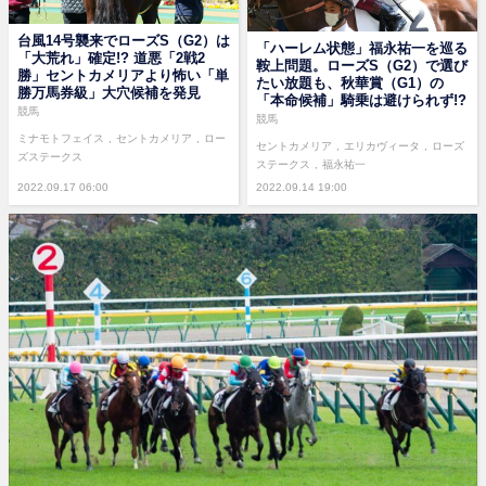
台風14号襲来でローズS（G2）は
「ハーレム状態」福永祐一を巡る
「大荒れ」確定!? 道悪「2戦2
鞍上問題。ローズS（G2）で選び
勝」セントカメリアより怖い「単
たい放題も、秋華賞（G1）の
勝万馬券級」大穴候補を発見
「本命候補」騎乗は避けられず!?
競馬
競馬
ミナモトフェイス
セントカメリア
ロー
セントカメリア
エリカヴィータ
ローズ
ズステークス
ステークス
福永祐一
2022.09.17 06:00
2022.09.14 19:00