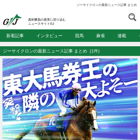
ジーサイクロンの最新ニュース記事 まとめ
S
GJ
真剣勝負の真実に切り込む
ニュースサイトGJ
新着記事
インタビュー
競馬
麻雀
連載
ジーサイクロンの最新ニュース記事 まとめ
(1件)