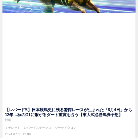
【レパードS】日本競馬史に残る驚愕レースが生まれた「8月4日」から
12年…秋のG1に繋がるダート重賞を占う【東大式必勝馬券予想】
競馬
ミナレット
レパードステークス
ジーサイクロン
2024.07.30 12:00