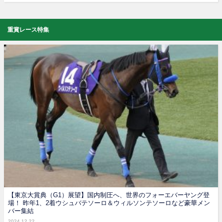
重賞レース特集
【東京大賞典（G1）展望】国内制圧へ、世界のフォーエバーヤング登
場！ 昨年1、2着ウシュバテソーロ＆ウィルソンテソーロなど豪華メン
バー集結
2024.12.22