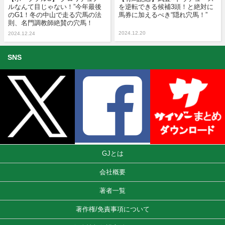
ルなんて目じゃない！”今年最後
を逆転できる候補3頭！と絶対に
のG1！冬の中山で走る穴馬の法
馬券に加えるべき“隠れ穴馬！”
則、名門調教師絶賛の穴馬！
2024.12.20
2024.12.24
SNS
GJとは
会社概要
著者一覧
著作権/免責事項について