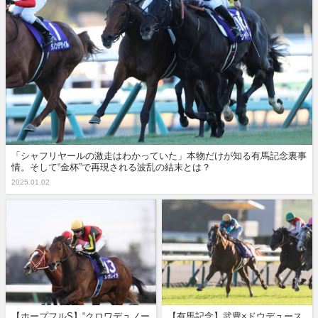
「シャフリヤールの激走はわかっていた」本物だけが知る有馬記念裏事
情。そして“金杯”で再現される波乱の結末とは？
2025.01.02
【ホープフルS】“クロワデュノー
【有馬記念】武豊×ドウデュース