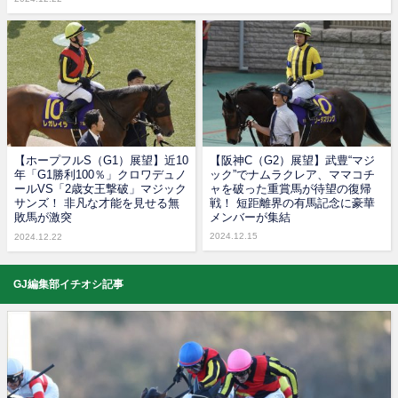
【ホープフルS（G1）展望】近10
【阪神C（G2）展望】武豊“マジ
年「G1勝利100％」クロワデュノ
ック”でナムラクレア、ママコチ
ールVS「2歳女王撃破」マジック
ャを破った重賞馬が待望の復帰
サンズ！ 非凡な才能を見せる無
戦！ 短距離界の有馬記念に豪華
敗馬が激突
メンバーが集結
2024.12.15
2024.12.22
GJ編集部イチオシ記事