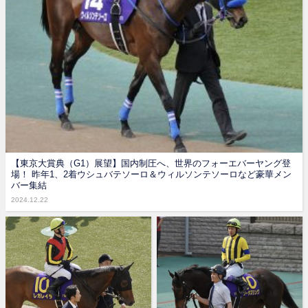
【東京大賞典（G1）展望】国内制圧へ、世界のフォーエバーヤング登
場！ 昨年1、2着ウシュバテソーロ＆ウィルソンテソーロなど豪華メン
バー集結
2024.12.22