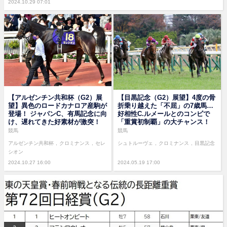
2024.10.29 07:01
【アルゼンチン共和杯（G2）展
【目黒記念（G2）展望】4度の骨
望】異色のロードカナロア産駒が
折乗り越えた「不屈」の7歳馬…
登場！ ジャパンC、有馬記念に向
好相性C.ルメールとのコンビで
け、遅れてきた好素材が激突！
「重賞初制覇」の大チャンス！
競馬
競馬
アルゼンチン共和杯
クロミナンス
セレ
シュトルーヴェ
クロミナンス
目黒記念
シオン
2024.10.27 16:00
2024.05.19 17:00