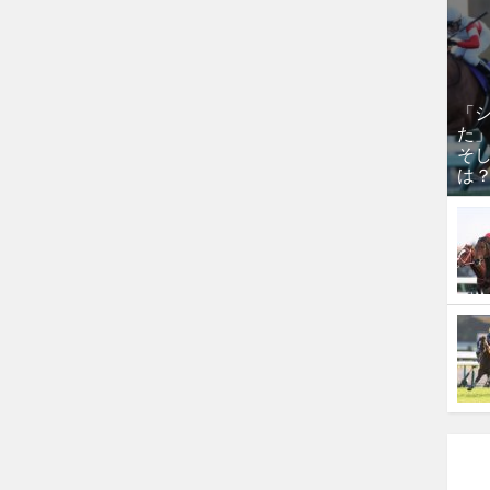
「
た
そし
は