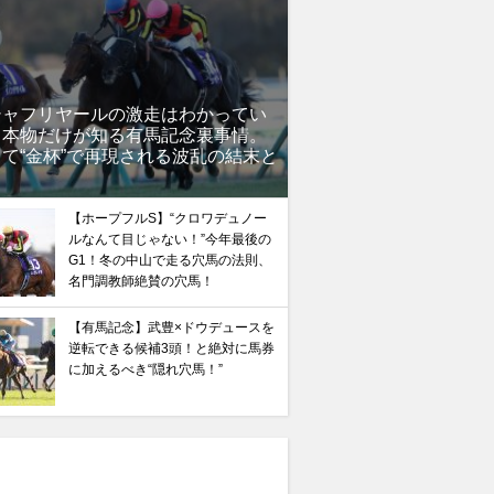
シャフリヤールの激走はわかってい
」本物だけが知る有馬記念裏事情。
て“金杯”で再現される波乱の結末と
？
【ホープフルS】“クロワデュノー
ルなんて目じゃない！”今年最後の
G1！冬の中山で走る穴馬の法則、
名門調教師絶賛の穴馬！
【有馬記念】武豊×ドウデュースを
逆転できる候補3頭！と絶対に馬券
に加えるべき“隠れ穴馬！”