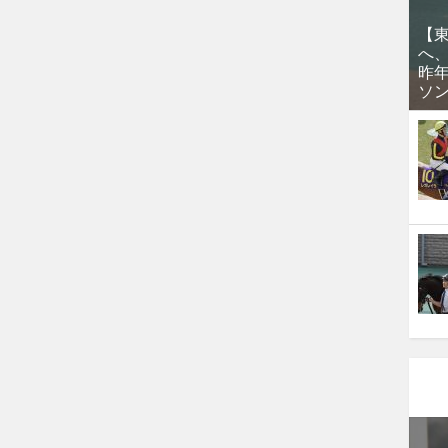
【
へ
昨
ソ