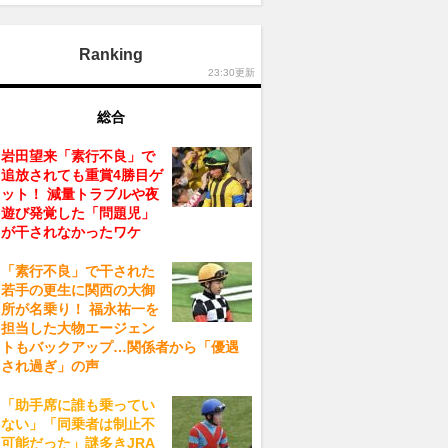
Ranking
23:30更新
総合
岩田望来「素行不良」で
追放されても重賞4勝目ゲ
ット！ 減量トラブルや夜
遊び発覚した「問題児」
が干されなかったワケ
「素行不良」で干された
若手の更生に関西の大御
所が名乗り！ 福永祐一を
担当した大物エージェン
トもバックアップ…関係者から「優遇
され過ぎ」の声
「助手席に誰も乗ってい
ない」「同乗者は制止不
可能だった」謎多きJRA