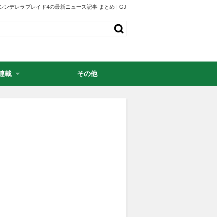
シンデレラブレイド4の最新ニュース記事 まとめ | GJ
連載
その他
・