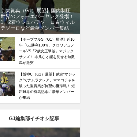
東京大賞典（G1）展望】国内制圧
、世界のフォーエバーヤング登場！
年1、2着ウシュバテソーロ＆ウィル
ンテソーロなど豪華メンバー集結
【ホープフルS（G1）展望】近10
年「G1勝利100％」クロワデュノ
ールVS「2歳女王撃破」マジック
サンズ！ 非凡な才能を見せる無敗
馬が激突
【阪神C（G2）展望】武豊“マジッ
ク”でナムラクレア、ママコチャを
破った重賞馬が待望の復帰戦！ 短
距離界の有馬記念に豪華メンバー
が集結
GJ編集部イチオシ記事