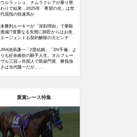
ウルラッシュ、ナムラクレアが乗り替
わりで結果…2025年「希望の光」は世
代屈指の快速馬か
未勝利ルーキーが「深刻理由」で乗鞍
激減!?度重なる失態に師匠からはお灸、
エージェントも契約解除の大ピンチ
JRA池添謙一「2度結婚」「DV不倫」よ
りも紆余曲折の騎手人生。オルフェー
ヴル三冠→外国人で凱旋門賞、勝負強
さは当代随一だが……
重賞レース特集