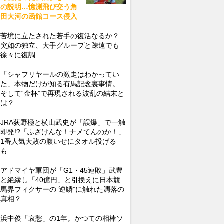
の説明…憶測飛び交う角
田大河の函館コース侵入
苦境に立たされた若手の復活なるか？
突如の独立、大手グループと疎遠でも
徐々に復調
「シャフリヤールの激走はわかってい
た」本物だけが知る有馬記念裏事情。
そして“金杯”で再現される波乱の結末と
は？
JRA荻野極と横山武史が「誤爆」で一触
即発!?「ふざけんな！ナメてんのか！」
1番人気大敗の腹いせにタオル投げる
も……
アドマイヤ軍団が「G1・45連敗」武豊
と絶縁し「40億円」と引換えに日本競
馬界フィクサーの”逆鱗”に触れた凋落の
真相？
浜中俊「哀愁」の1年。かつての相棒ソ