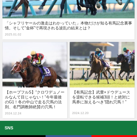
「シャフリヤールの激走はわかっていた」本物だけが知る有馬記念裏事
情。そして“金杯”で再現される波乱の結末とは？
2025.01.02
【ホープフルS】“クロワデュノー
【有馬記念】武豊×ドウデュース
ルなんて目じゃない！”今年最後
を逆転できる候補3頭！と絶対に
のG1！冬の中山で走る穴馬の法
馬券に加えるべき“隠れ穴馬！”
則、名門調教師絶賛の穴馬！
2024.12.20
2024.12.24
SNS