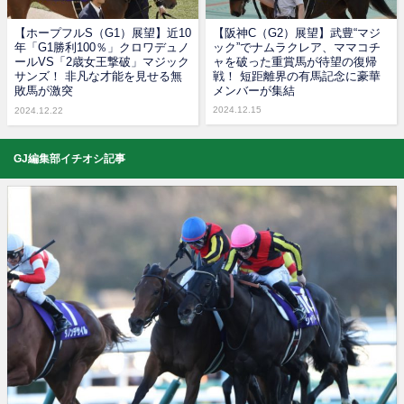
【ホープフルS（G1）展望】近10
【阪神C（G2）展望】武豊“マジ
年「G1勝利100％」クロワデュノ
ック”でナムラクレア、ママコチ
ールVS「2歳女王撃破」マジック
ャを破った重賞馬が待望の復帰
サンズ！ 非凡な才能を見せる無
戦！ 短距離界の有馬記念に豪華
敗馬が激突
メンバーが集結
2024.12.15
2024.12.22
GJ編集部イチオシ記事