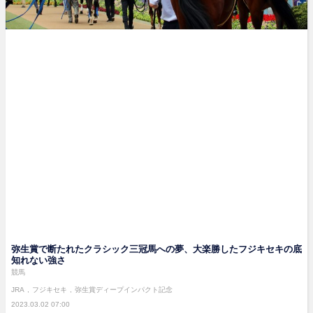
弥生賞で断たれたクラシック三冠馬への夢、大楽勝したフジキセキの底
知れない強さ
競馬
JRA
フジキセキ
弥生賞ディープインパクト記念
2023.03.02 07:00