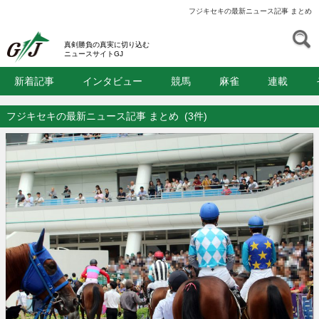
フジキセキの最新ニュース記事 まとめ
S
GJ
真剣勝負の真実に切り込む
ニュースサイトGJ
新着記事
インタビュー
競馬
麻雀
連載
フジキセキの最新ニュース記事 まとめ
(3件)