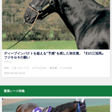
ディープインパクトを超える”予感”を残した弥生賞。『幻の三冠馬』
フジキセキの願い
コラム
JRA
リオンディーズ
エアスピネル
弥生賞
フジキセキ
2016.03.06 13:15
重賞レース特集