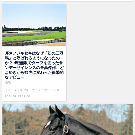
JRAフジキセキはなぜ「幻の三冠
馬」と呼ばれるようになったの
か？ 4戦無敗でターフを去ったサ
ンデーサイレンスの最高傑作、ど
よめきから歓声に変わった衝撃的
なデビュー
競馬
JRA
フジキセキ
サンデーサイレンス
2021.07.13 12:00