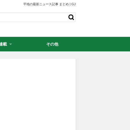
平地の最新ニュース記事 まとめ | GJ
連載
その他
・