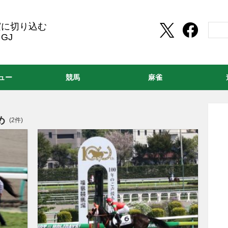
実に切り込む
GJ
ュー
競馬
麻雀
め
(2件)