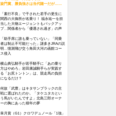
旋門賞、勝負強さは当代随一だが……
「素行不良」で干された若手の更生に
関西の大御所が名乗り！ 福永祐一を担
当した大物エージェントもバックアッ
プ…関係者から「優遇され過ぎ」の声
「助手席に誰も乗っていない」「同乗
者は制止不可能だった」謎多きJRAの説
明…憶測飛び交う角田大河の函館コー
ス侵入
横山典弘騎手が若手騎手に「あの乗り
方はやめろ」岩田康誠騎手らが実践す
る「お尻トントン」は、競走馬の負担
になるだけ？
何故「武豊」はキタサンブラックの主
戦に選ばれたのか。「タケユタカとい
う馬がいたんですよ」北島三郎オーナ
ーの胸にあった積年の夢
皐月賞（G1）クロワデュノール「1強」