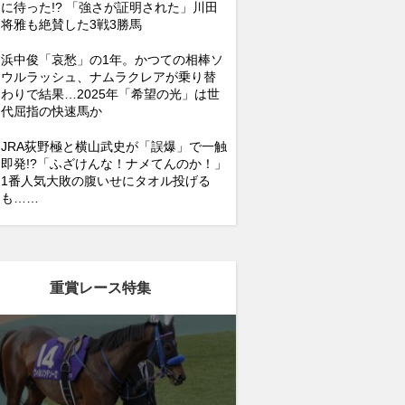
に待った!? 「強さが証明された」川田
将雅も絶賛した3戦3勝馬
浜中俊「哀愁」の1年。かつての相棒ソ
ウルラッシュ、ナムラクレアが乗り替
わりで結果…2025年「希望の光」は世
代屈指の快速馬か
JRA荻野極と横山武史が「誤爆」で一触
即発!?「ふざけんな！ナメてんのか！」
1番人気大敗の腹いせにタオル投げる
も……
重賞レース特集