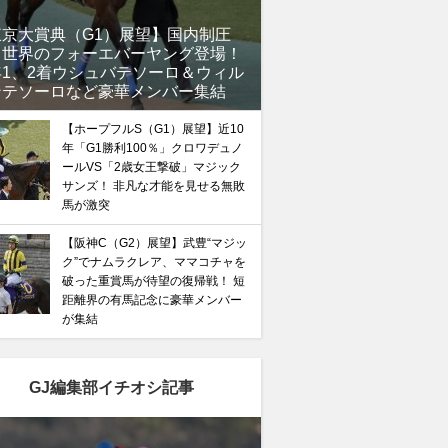
東京大賞典（G1）展望】国内制圧
、世界のフォーエバーヤング登場！
年1、2着ウシュバテソーロ＆ウィル
ンテソーロなど豪華メンバー集結
【ホープフルS（G1）展望】近10
年「G1勝利100％」クロワデュノ
ールVS「2歳女王撃破」マジック
サンズ！ 非凡な才能を見せる無敗
馬が激突
【阪神C（G2）展望】武豊“マジッ
ク”でナムラクレア、ママコチャを
破った重賞馬が待望の復帰戦！ 短
距離界の有馬記念に豪華メンバー
が集結
GJ編集部イチオシ記事