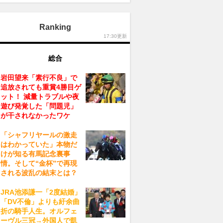
Ranking
17:30更新
総合
岩田望来「素行不良」で
追放されても重賞4勝目ゲ
ット！ 減量トラブルや夜
遊び発覚した「問題児」
が干されなかったワケ
「シャフリヤールの激走
はわかっていた」本物だ
けが知る有馬記念裏事
情。そして“金杯”で再現
される波乱の結末とは？
JRA池添謙一「2度結婚」
「DV不倫」よりも紆余曲
折の騎手人生。オルフェ
ーヴル三冠→外国人で凱