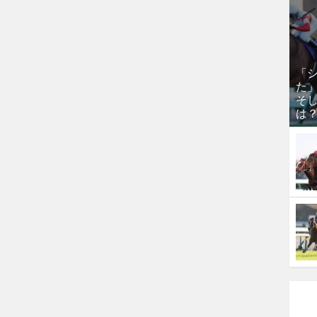
「
た
そし
は