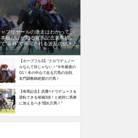
シャフリヤールの激走はわかってい
」本物だけが知る有馬記念裏事情。
て“金杯”で再現される波乱の結末と
？
【ホープフルS】“クロワデュノー
ルなんて目じゃない！”今年最後の
G1！冬の中山で走る穴馬の法則、
名門調教師絶賛の穴馬！
【有馬記念】武豊×ドウデュースを
逆転できる候補3頭！と絶対に馬券
に加えるべき“隠れ穴馬！”