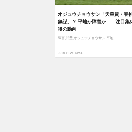
オジュウチョウサン「天皇賞・春
無謀」？ 平地か障害か……注目集
後の動向
障害
,
武豊
,
オジュウチョウサン
,
平地
2018.12.26 13:54