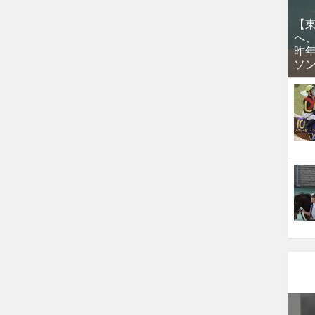
【
へ
昨
ソ