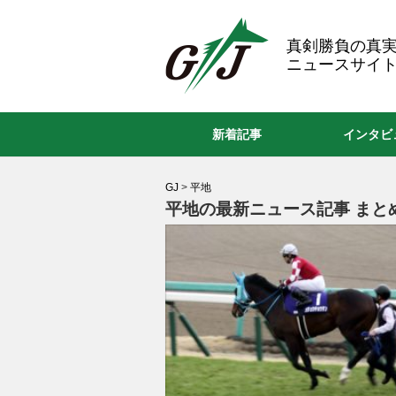
GJ
真剣勝負の真
ニュースサイト
新着記事
インタビ
GJ
>
平地
平地の最新ニュース記事 まと