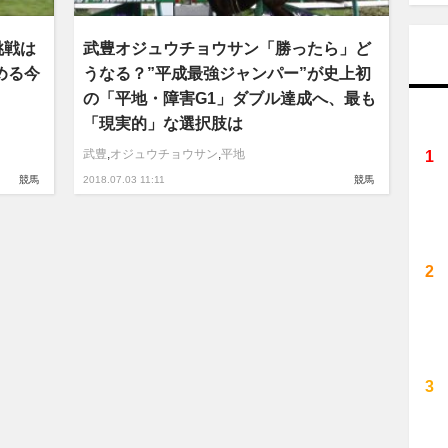
挑戦は
武豊オジュウチョウサン「勝ったら」ど
める今
うなる？”平成最強ジャンパー”が史上初
の「平地・障害G1」ダブル達成へ、最も
「現実的」な選択肢は
武豊
,
オジュウチョウサン
,
平地
競馬
2018.07.03 11:11
競馬