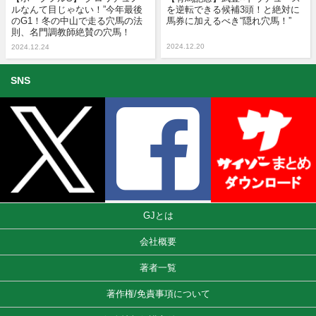
ルなんて目じゃない！”今年最後
を逆転できる候補3頭！と絶対に
のG1！冬の中山で走る穴馬の法
馬券に加えるべき“隠れ穴馬！”
則、名門調教師絶賛の穴馬！
2024.12.20
2024.12.24
SNS
GJとは
会社概要
著者一覧
著作権/免責事項について