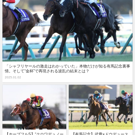
「シャフリヤールの激走はわかっていた」本物だけが知る有馬記念裏事
情。そして“金杯”で再現される波乱の結末とは？
2025.01.02
【ホープフルS】“クロワデュノー
【有馬記念】武豊×ドウデュース