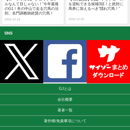
ルなんて目じゃない！”今年最後
を逆転できる候補3頭！と絶対に
のG1！冬の中山で走る穴馬の法
馬券に加えるべき“隠れ穴馬！”
則、名門調教師絶賛の穴馬！
2024.12.20
2024.12.24
SNS
GJとは
会社概要
著者一覧
著作権/免責事項について