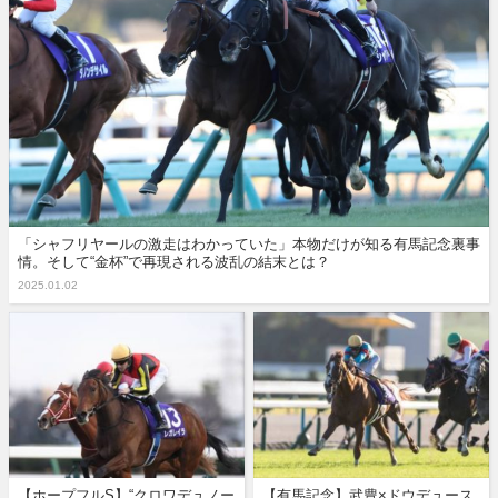
「シャフリヤールの激走はわかっていた」本物だけが知る有馬記念裏事
情。そして“金杯”で再現される波乱の結末とは？
2025.01.02
【ホープフルS】“クロワデュノー
【有馬記念】武豊×ドウデュース