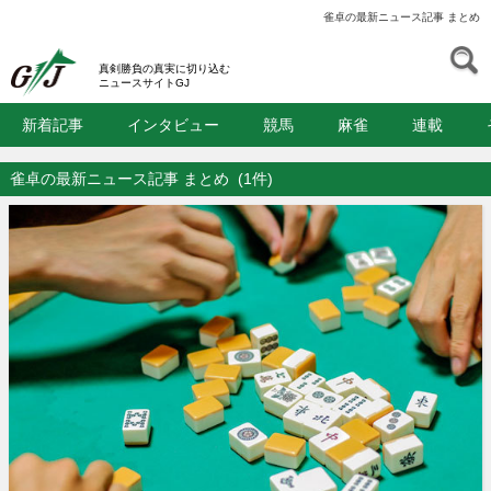
雀卓の最新ニュース記事 まとめ
S
GJ
真剣勝負の真実に切り込む
ニュースサイトGJ
新着記事
インタビュー
競馬
麻雀
連載
雀卓の最新ニュース記事 まとめ
(1件)