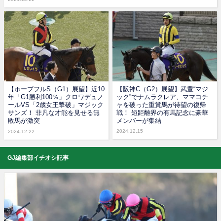
【ホープフルS（G1）展望】近10
【阪神C（G2）展望】武豊“マジ
年「G1勝利100％」クロワデュノ
ック”でナムラクレア、ママコチ
ールVS「2歳女王撃破」マジック
ャを破った重賞馬が待望の復帰
サンズ！ 非凡な才能を見せる無
戦！ 短距離界の有馬記念に豪華
敗馬が激突
メンバーが集結
2024.12.15
2024.12.22
GJ編集部イチオシ記事