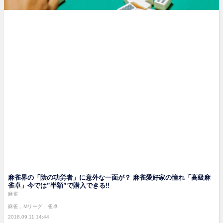
麻雀界の「陰の功労者」に意外な一面が？ 麻雀愛好家の憧れ「高級麻
雀卓」今では”半額”で購入できる!!
麻雀
麻雀
Mリーグ
雀卓
2018.09.11 14:44