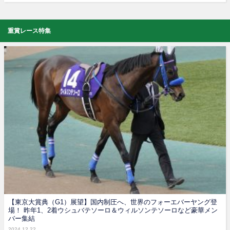
重賞レース特集
【東京大賞典（G1）展望】国内制圧へ、世界のフォーエバーヤング登
場！ 昨年1、2着ウシュバテソーロ＆ウィルソンテソーロなど豪華メン
バー集結
2024.12.22